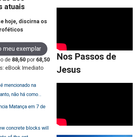
s atuais
e hoje, discirna os
roféticos
o meu exemplar
Nos Passos de
co de
88,50
por
68,50
Jesus
s: eBook Imediato
o é mencionado na
rtanto, não há como…
uncia Matança em 7 de
few concrete blocks will