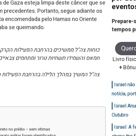
a de Gaza esteja limpa deste câncer que se
evento
m precedentes. Portanto, segue adiante os
enta encomendada pelo Hamas no Oriente
Prepare-s
caba se queimando.
tempos p
Quer
כוחות צה"ל ממשיכים בהרחבת הפעילות הקרקעי
חמאס והשמידו תשתיות טרור ומתחמים צבאיי.
Livro físi
+
Bônu
צה"ל המשיך במהלך הלילה בהרחבת הפעיל >>
Israel nã
notícia, po
Israel An
Outubro
Israel: A 
ireto no prédio – sem vítimas
nato militar foram identificados