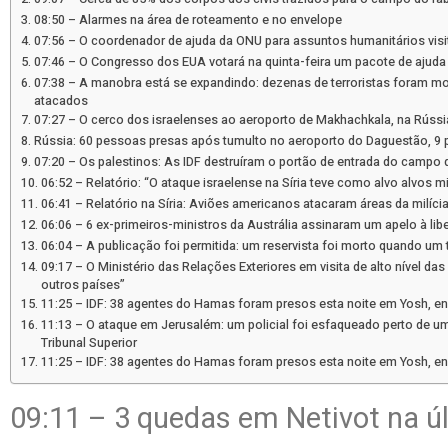
08:50 – Alarmes na área de roteamento e no envelope
07:56 – O coordenador de ajuda da ONU para assuntos humanitários visit
07:46 – O Congresso dos EUA votará na quinta-feira um pacote de ajuda 
07:38 – A manobra está se expandindo: dezenas de terroristas foram mor
atacados
07:27 – O cerco dos israelenses ao aeroporto de Makhachkala, na Rússia
Rússia: 60 pessoas presas após tumulto no aeroporto do Daguestão, 9 po
07:20 – Os palestinos: As IDF destruíram o portão de entrada do campo d
06:52 – Relatório: “O ataque israelense na Síria teve como alvo alvos mi
06:41 – Relatório na Síria: Aviões americanos atacaram áreas da milícia
06:06 – 6 ex-primeiros-ministros da Austrália assinaram um apelo à l
06:04 – A publicação foi permitida: um reservista foi morto quando um
09:17 – O Ministério das Relações Exteriores em visita de alto nível da
outros países”
11:25 – IDF: 38 agentes do Hamas foram presos esta noite em Yosh, en
11:13 – O ataque em Jerusalém: um policial foi esfaqueado perto de um 
Tribunal Superior
11:25 – IDF: 38 agentes do Hamas foram presos esta noite em Yosh, en
09:11 – 3 quedas em Netivot na ú