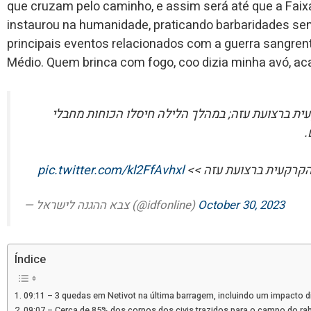
que cruzam pelo caminho, e assim será até que a Faix
instaurou na humanidade, praticando barbaridades se
principais eventos relacionados com a guerra sangr
Médio. Quem brinca com fogo, coo dizia minha avó, a
ת ברצועת עזה; במהלך הלילה חיסלו הכוחות מחבלי
ם
pic.twitter.com/kl2FfAvhxl
ות הקרקעית ברצועת עזה
— צבא ההגנה לישראל (@idfonline)
October 30, 2023
Índice
09:11 – 3 quedas em Netivot na última barragem, incluindo um impacto d
09:07 – Cerca de 85% dos corpos dos civis trazidos para o campo do rabi