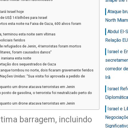
shape the f
Ataque br
ará Israel hoje
de US$ 14 bilhões para Israel
North Miam
tos esta noite na Faixa de Gaza, 600 alvos foram
Abdul El-
, terminou esta noite sem vítimas
Relação EU
liciais feridos
e refugiados de Jenin, 4 terroristas foram mortos
Israel e 
litares, foram causados ​​danos”
 iraniana esta noite
secretamen
ibertação dos sequestrados de Gaza
corredor de
 tanque tombou no norte, dois ficaram gravemente feridos
s Nações Unidas: “Sua visita foi aprovada a pedido de
Irã
quanto um drone atacava terroristas em Jenin
Israel Re
posto de gasolina, o terrorista foi neutralizado perto do
Diplomática
quanto um drone atacava terroristas em Jenin
Israel e 
ltima barragem, incluindo
Negociaçõ
Significativ