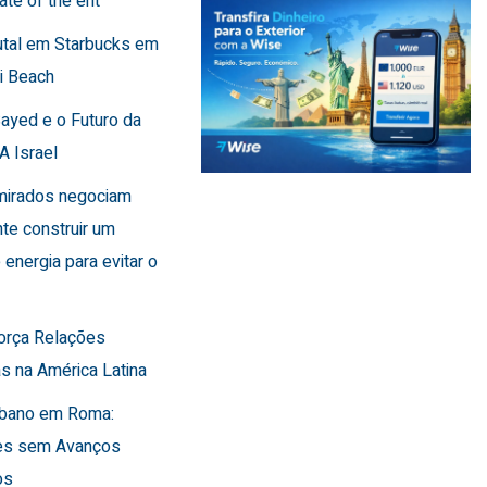
ate of the ent
utal em Starbucks em
i Beach
Sayed e o Futuro da
A Israel
Emirados negociam
te construir um
 energia para evitar o
força Relações
s na América Latina
Líbano em Roma:
es sem Avanços
os