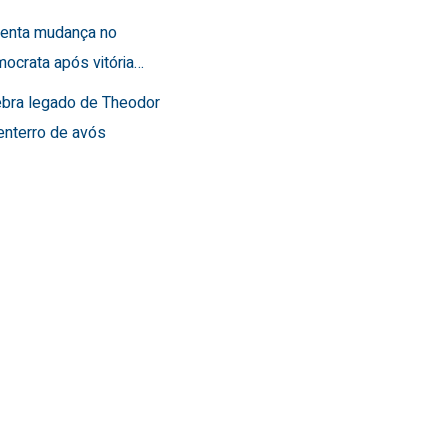
frenta mudança no
ocrata após vitória…
lebra legado de Theodor
enterro de avós