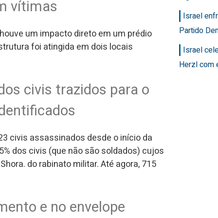
m vítimas
Israel en
Partido Dem
, houve um impacto direto em um prédio
rutura foi atingida em dois locais
Israel ce
Herzl com 
os civis trazidos para o
dentificados
823 civis assassinados desde o início da
5% dos civis (que não são soldados) cujos
hora. do rabinato militar. Até agora, 715
mento e no envelope