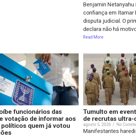
Benjamin Netanyahu 
confiança em Itamar 
disputa judicial. O pr
declara não há motivos
Read More
roíbe funcionários das
Tumulto em event
e votação de informar aos
de recrutas ultra
 políticos quem já votou
agosto 5, 2026
/
No Comm
Manifestantes haredi
ções