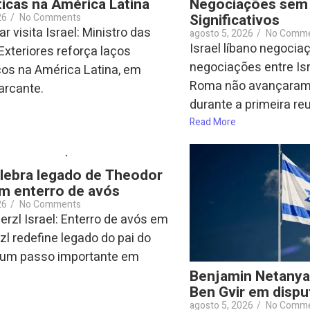
icas na América Latina
Negociações sem
Significativos
26
/
No Comments
r visita Israel: Ministro das
agosto 5, 2026
/
No Comm
Israel líbano negocia
Exteriores reforça laços
negociações entre Is
cos na América Latina, em
Roma não avançaram 
rcante.
durante a primeira reu
Read More
elebra legado de Theodor
m enterro de avós
26
/
No Comments
rzl Israel: Enterro de avós em
zl redefine legado do pai do
 um passo importante em
Benjamin Netanya
Ben Gvir em disput
agosto 5, 2026
/
No Comm