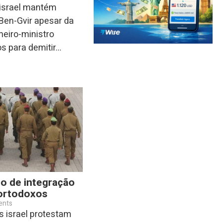
israel mantém
Ben-Gvir apesar da
imeiro-ministro
 para demitir...
o de integração
-ortodoxos
ents
s israel protestam