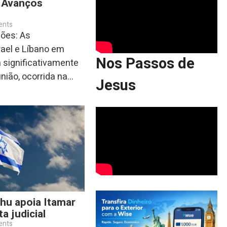
 Avanços
ents
ções: As
rael e Líbano em
Nos Passos de
significativamente
nião, ocorrida na...
Jesus
hu apoia Itamar
a judicial
ents