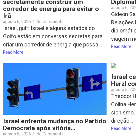
secretamente construir um
Diplomát
corredor de energia para evitar o
agosto 6, 20
Gideon Saa
Irã
agosto 6, 2026
/
No Comments
Relações 
Israel, gulf: Israel e alguns estados do
diplomáti
Golfo estão em conversas secretas para
viagem ma
criar um corredor de energia que possa...
Read More
Read More
Israel c
Herzl co
agosto 5, 20
Theodor He
Colina Her
sionismo,
Israel enfrenta mudança no Partido
direção...
Democrata após vitória…
Read More
agosto 5, 2026
/
No Comments