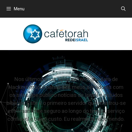
Menu
Nos últimos anos, após severos ataques de
Hackers muçulmanos aos meus servidores com
os sites que publico notícias de Israel e estudos
bíblicos. Este é o primeiro servidor que mostrou-se
extremamente seguro ao longo do tempo, serviço
confiável e baixo custo. Eu realmente recomendo.