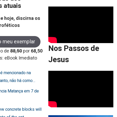
s atuais
e hoje, discirna os
roféticos
o meu exemplar
Nos Passos de
co de
88,50
por
68,50
Jesus
s: eBook Imediato
o é mencionado na
rtanto, não há como…
uncia Matança em 7 de
few concrete blocks will