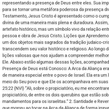
representando a presença de Deus entre eles. Sua imp
para se tornar uma metáfora poderosa da presença di
Testamento, Jesus Cristo é apresentado como o cump
divina de uma maneira mais plena e duradoura. Assim,
artefato histórico, mas um símbolo vivo da relação en
pessoa e obra de Jesus Cristo. Lições que Aprendemos
um dos objetos mais sagrados da tradição judaico-crist
transcendem seu valor histórico e religioso. Ao longo 
lições valiosas que nos ajudam a compreender melhor
Ele. Abaixo estão algumas dessas lições, acompanhadas
Presença de Deus está Conosco: A Arca da Aliança era
de maneira especial entre o povo de Israel. Ela era um
meio do Seu povo e que Ele os acompanhava em suas j
25:22 (NVI) “Ali, sobre o propiciatório, eu me encontrar
propiciatório, de entre os dois querubins que estão so
mandamentos para os israelitas.” 2. Santidade e Rever
que morreu ao tocar na Arca da Aliança de forma irrev