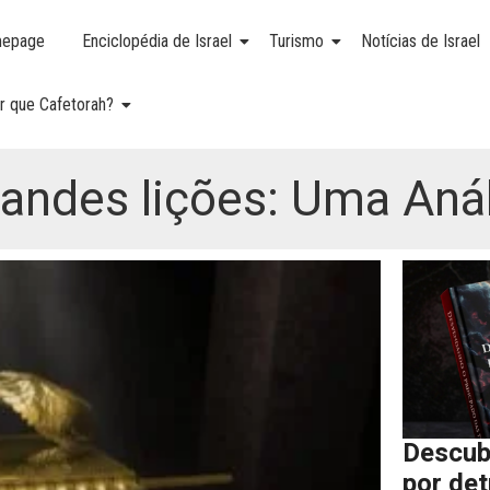
epage
Enciclopédia de Israel
Turismo
Notícias de Israel
r que Cafetorah?
randes lições: Uma Anál
Descub
por de