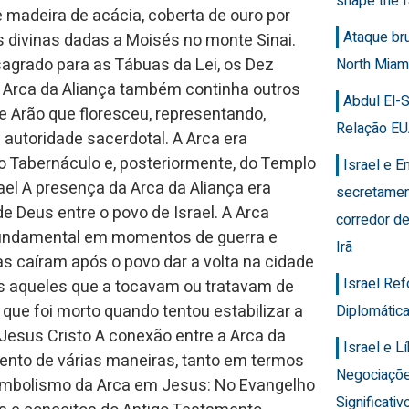
shape the f
 madeira de acácia, coberta de ouro por
Ataque br
s divinas dadas a Moisés no monte Sinai.
sagrado para as Tábuas da Lei, os Dez
North Miam
 Arca da Aliança também continha outros
Abdul El-
 Arão que floresceu, representando,
Relação EU
 autoridade sacerdotal. A Arca era
o Tabernáculo e, posteriormente, do Templo
Israel e 
ael A presença da Arca da Aliança era
secretamen
 Deus entre o povo de Israel. A Arca
corredor de
i fundamental em momentos de guerra e
Irã
s caíram após o povo dar a volta na cidade
Israel Re
is aqueles que a tocavam ou tratavam de
que foi morto quando tentou estabilizar a
Diplomática
 Jesus Cristo A conexão entre a Arca da
Israel e 
ento de várias maneiras, tanto em termos
Negociaçõ
Simbolismo da Arca em Jesus: No Evangelho
Significativ