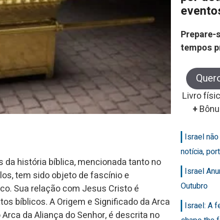
evento
Prepare-s
tempos p
Quer
Livro físi
+
Bônu
Israel nã
notícia, po
da história bíblica, mencionada tanto no
Israel An
s, tem sido objeto de fascínio e
Outubro
ico. Sua relação com Jesus Cristo é
tos bíblicos. A Origem e Significado da Arca
Israel: A 
Arca da Aliança do Senhor, é descrita no