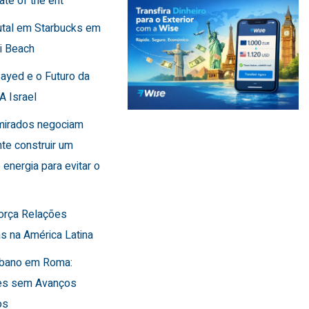
ate of the ent
utal em Starbucks em
i Beach
Sayed e o Futuro da
A Israel
Emirados negociam
te construir um
 energia para evitar o
força Relações
s na América Latina
Líbano em Roma:
es sem Avanços
os