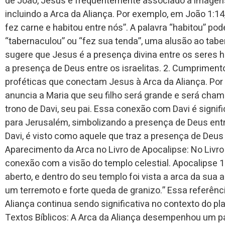
de João, Jesus é frequentemente associado a imagens
incluindo a Arca da Aliança. Por exemplo, em João 1:1
fez carne e habitou entre nós”. A palavra “habitou” po
“tabernaculou” ou “fez sua tenda”, uma alusão ao taber
sugere que Jesus é a presença divina entre os seres
a presença de Deus entre os israelitas. 2. Cumprimen
proféticas que conectam Jesus à Arca da Aliança. Por 
anuncia a Maria que seu filho será grande e será chama
trono de Davi, seu pai. Essa conexão com Davi é signifi
para Jerusalém, simbolizando a presença de Deus ent
Davi, é visto como aquele que traz a presença de Deus d
Aparecimento da Arca no Livro de Apocalipse: No Livr
conexão com a visão do templo celestial. Apocalipse 11
aberto, e dentro do seu templo foi vista a arca da sua 
um terremoto e forte queda de granizo.” Essa referênc
Aliança continua sendo significativa no contexto do plan
Textos Bíblicos: A Arca da Aliança desempenhou um pape