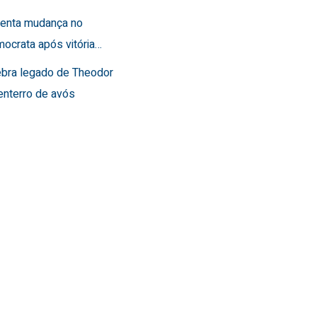
frenta mudança no
ocrata após vitória…
lebra legado de Theodor
enterro de avós