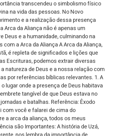
ortância transcendeu o simbolismo físico
vina na vida das pessoas. No Novo
rimento e a realização dessa presença
 a Arca da Aliança não é apenas um
tre Deus e a humanidade, culminando na
 com a Arca da Aliança A Arca da Aliança,
ã, é repleta de significados e lições que
das Escrituras, podemos extrair diversas
 a natureza de Deus e a nossa relação com
 por referências bíblicas relevantes. 1. A
 o lugar onde a presença de Deus habitava
 lembrete tangível de que Deus estava no
ornadas e batalhas. Referência: Êxodo
ei com você e falarei de cima do
bre a arca da aliança, todos os meus
ência são Importantes: A história de Uzá,
erente, nos lembra da importância de