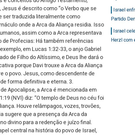
 e conceitos do Antigo Testamento,
4, Jesus é descrito como “o Verbo que se
Israel en
de ser traduzida literalmente como
Partido Dem
náculo onde a Arca da Aliança residia. Isso
Israel ce
 humanos, assim como a Arca representava
Herzl com 
to de Profecias: Há também referências
exemplo, em Lucas 1:32-33, o anjo Gabriel
do de Filho do Altíssimo, e Deus lhe dará o
cativa porque Davi trouxe a Arca da Aliança
re o povo. Jesus, como descendente de
e forma definitiva e eterna. 3.
o de Apocalipse, a Arca é mencionada em
:19 (NVI) diz: “O templo de Deus no céu foi
aliança. Houve relâmpagos, vozes, trovões,
ia sugere que a presença da Arca da
o divino para a redenção e juízo final.
l central na história do povo de Israel,