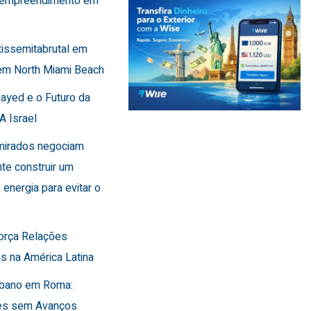
 empreendimento em
tissemitabrutal em
em North Miami Beach
Sayed e o Futuro da
A Israel
Emirados negociam
te construir um
 energia para evitar o
força Relações
s na América Latina
Líbano em Roma:
es sem Avanços