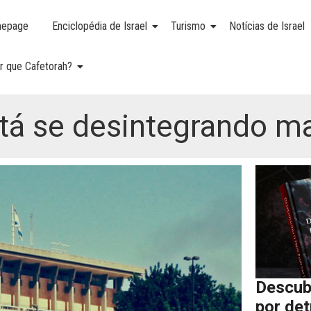
epage
Enciclopédia de Israel
Turismo
Notícias de Israel
r que Cafetorah?
stá se desintegrando m
Descub
por de