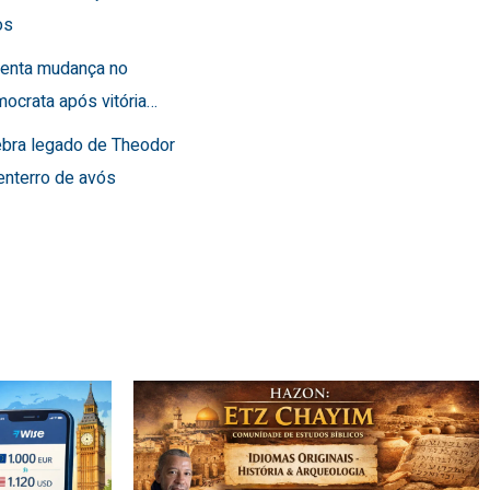
os
frenta mudança no
ocrata após vitória…
lebra legado de Theodor
enterro de avós