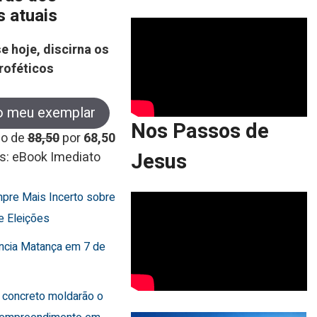
s atuais
e hoje, discirna os
roféticos
o meu exemplar
Nos Passos de
co de
88,50
por
68,50
Jesus
s: eBook Imediato
mpre Mais Incerto sobre
e Eleições
uncia Matança em 7 de
 concreto moldarão o