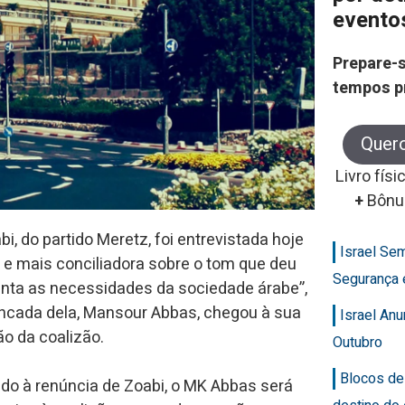
evento
Prepare-s
tempos p
Quer
Livro físi
+
Bônu
i, do partido Meretz, foi entrevistada hoje
Israel Se
e mais conciliadora sobre o tom que deu
Segurança 
tenta as necessidades da sociedade árabe”,
ancada dela, Mansour Abbas, chegou à sua
Israel An
ão da coalizão.
Outubro
Blocos de
do à renúncia de Zoabi, o MK Abbas será