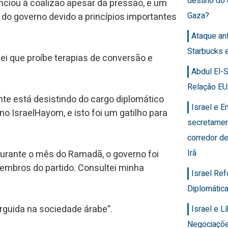
destino do
nciou à coalizão apesar da pressão, e um
Gaza?
 do governo devido a princípios importantes
Ataque an
Starbucks 
i que proíbe terapias de conversão e
Abdul El-
Relação EU
te está desistindo do cargo diplomático
Israel e 
no IsraelHayom, e isto foi um gatilho para
secretamen
corredor de
Irã
“Durante o mês do Ramadã, o governo foi
embros do partido. Consultei minha
Israel Re
Diplomática
guida na sociedade árabe”.
Israel e 
Negociaçõ