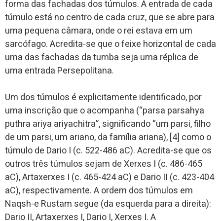
forma das fachadas dos túmulos. A entrada de cada
túmulo está no centro de cada cruz, que se abre para
uma pequena câmara, onde o rei estava em um
sarcófago. Acredita-se que o feixe horizontal de cada
uma das fachadas da tumba seja uma réplica de
uma entrada Persepolitana.
Um dos túmulos é explicitamente identificado, por
uma inscrição que o acompanha (“parsa parsahya
puthra ariya ariyachitra”, significando “um parsi, filho
de um parsi, um ariano, da família ariana), [4] como o
túmulo de Dario I (c. 522-486 aC). Acredita-se que os
outros três túmulos sejam de Xerxes I (c. 486-465
aC), Artaxerxes I (c. 465-424 aC) e Dario II (c. 423-404
aC), respectivamente. A ordem dos túmulos em
Naqsh-e Rustam segue (da esquerda para a direita):
Dario II, Artaxerxes I, Dario I, Xerxes I. A