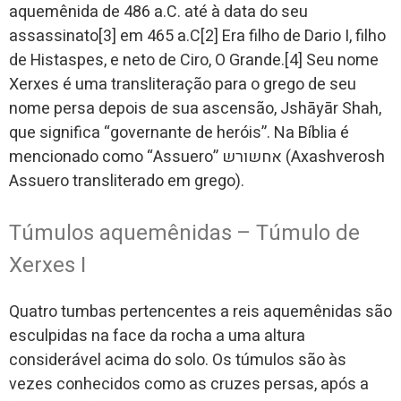
aquemênida de 486 a.C. até à data do seu
assassinato[3] em 465 a.C[2] Era filho de Dario I, filho
de Histaspes, e neto de Ciro, O Grande.[4] Seu nome
Xerxes é uma transliteração para o grego de seu
nome persa depois de sua ascensão, Jshāyār Shah,
que significa “governante de heróis”. Na Bíblia é
mencionado como “Assuero” אחשורש (Axashverosh
Assuero transliterado em grego).
Túmulos aquemênidas – Túmulo de
Xerxes I
Quatro tumbas pertencentes a reis aquemênidas são
esculpidas na face da rocha a uma altura
considerável acima do solo. Os túmulos são às
vezes conhecidos como as cruzes persas, após a