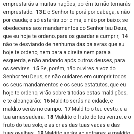
emprestarás a muitas nações, porém tu não tomarás
emprestado.
13
E o Senhor te porá por cabeça, e não
por cauda; e só estarás por cima, e não por baixo; se
obedeceres aos mandamentos do Senhor teu Deus,
que eu hoje te ordeno, para os guardar e cumprir,
14
não te desviando de nenhuma das palavras que eu
hoje te ordeno, nem para a direita nem para a
esquerda, e não andando após outros deuses, para
os servires.
15
Se, porém, não ouvires a voz do
Senhor teu Deus, se não cuidares em cumprir todos
os seus mandamentos e os seus estatutos, que eu
hoje te ordeno, virão sobre ti todas estas maldições,
e te alcançarão:
16
Maldito serás na cidade, e
maldito serás no campo.
17
Maldito o teu cesto, e a
tua amassadeira.
18
Maldito o fruto do teu ventre, e o
fruto do teu solo, e as crias das tuas vacas e das
tuas ovelhas.
19
Maldito serás ao entrares, e maldito