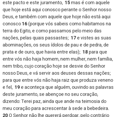
este pacto e este juramento,
15
mas é com aquele
que hoje está aqui conosco perante o Senhor nosso
Deus, e também com aquele que hoje não está aqui
conosco
16
(porque vós sabeis como habitamos na
terra do Egito, e como passamos pelo meio das
nações, pelas quais passastes;
17
e vistes as suas
abominações, os seus ídolos de pau e de pedra, de
prata e de ouro, que havia entre elas);
18
para que
entre vós não haja homem, nem mulher, nem família,
nem tribo, cujo coração hoje se desvie do Senhor
nosso Deus, e vá servir aos deuses dessas nações;
para que entre vós não haja raiz que produza veneno
e fel,
19
e aconteça que alguém, ouvindo as palavras
deste juramento, se abençoe no seu coração,
dizendo: Terei paz, ainda que ande na teimosia do
meu coração para acrescentar à sede a bebedeira.
20
O Senhor não lhe quererá perdoar, pelo contrário