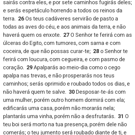
sairás contra eles, e por sete caminhos fugirás deles;
e serás espetáculo horrendo a todos os reinos da
terra.
26
Os teus cadáveres servirão de pasto a
todas as aves do céu, e aos animais da terra, e não
haverá quem os enxote.
27
O Senhor te ferirá com as
úlceras do Egito, com tumores, com sarna e com
coceira, de que não possas curar-te;
28
o Senhor te
ferirá com loucura, com cegueira, e com pasmo de
coração.
29
Apalparás ao meio-dia como o cego
apalpa nas trevas, e não prosperarás nos teus
caminhos; serás oprimido e roubado todos os dias, e
não haverá quem te salve.
30
Desposar-te-ás com
uma mulher, porém outro homem dormirá com ela;
edificarás uma casa, porém não morarás nela;
plantarás uma vinha, porém não a desfrutarás.
31
O
teu boi será morto na tua presença, porém dele não
comerás; o teu jumento será roubado diante de ti, e