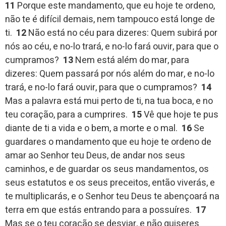
11
Porque este mandamento, que eu hoje te ordeno,
não te é difícil demais, nem tampouco está longe de
ti.
12
Não está no céu para dizeres: Quem subirá por
nós ao céu, e no-lo trará, e no-lo fará ouvir, para que o
cumpramos?
13
Nem está além do mar, para
dizeres: Quem passará por nós além do mar, e no-lo
trará, e no-lo fará ouvir, para que o cumpramos?
14
Mas a palavra está mui perto de ti, na tua boca, e no
teu coração, para a cumprires.
15
Vê que hoje te pus
diante de ti a vida e o bem, a morte e o mal.
16
Se
guardares o mandamento que eu hoje te ordeno de
amar ao Senhor teu Deus, de andar nos seus
caminhos, e de guardar os seus mandamentos, os
seus estatutos e os seus preceitos, então viverás, e
te multiplicarás, e o Senhor teu Deus te abençoará na
terra em que estás entrando para a possuíres.
17
Mas se o teu coração se desviar, e não quiseres