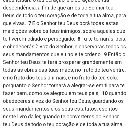
circuncidará o teu coração, e o coração de tua
descendência, a fim de que ames ao Senhor teu
Deus de todo o teu coração e de toda a tua alma, para
que vivas.
7
E o Senhor teu Deus porá todas estas
maldições sobre os teus inimigos, sobre aqueles que
te tiverem odiado e perseguido.
8
Tu te tornarás, pois,
e obedecerás à voz do Senhor, e observarás todos os
seus mandamentos que eu hoje te ordeno.
9
Então o
Senhor teu Deus te fará prosperar grandemente em
todas as obras das tuas mãos, no fruto do teu ventre,
e no fruto dos teus animais, e no fruto do teu solo;
porquanto o Senhor tornará a alegrar-se em ti para te
fazer bem, como se alegrou em teus pais;
10
quando
obedeceres à voz do Senhor teu Deus, guardando os
seus mandamentos e os seus estatutos, escritos
neste livro da lei; quando te converteres ao Senhor
teu Deus de todo o teu coração e de toda a tua alma.