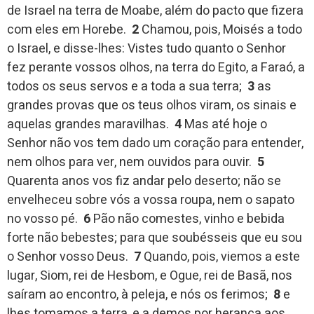
de Israel na terra de Moabe, além do pacto que fizera
com eles em Horebe.
2
Chamou, pois, Moisés a todo
o Israel, e disse-lhes: Vistes tudo quanto o Senhor
fez perante vossos olhos, na terra do Egito, a Faraó, a
todos os seus servos e a toda a sua terra;
3
as
grandes provas que os teus olhos viram, os sinais e
aquelas grandes maravilhas.
4
Mas até hoje o
Senhor não vos tem dado um coração para entender,
nem olhos para ver, nem ouvidos para ouvir.
5
Quarenta anos vos fiz andar pelo deserto; não se
envelheceu sobre vós a vossa roupa, nem o sapato
no vosso pé.
6
Pão não comestes, vinho e bebida
forte não bebestes; para que soubésseis que eu sou
o Senhor vosso Deus.
7
Quando, pois, viemos a este
lugar, Siom, rei de Hesbom, e Ogue, rei de Basã, nos
saíram ao encontro, à peleja, e nós os ferimos;
8
e
lhes tomamos a terra, e a demos por herança aos