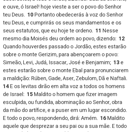
e ouve, ó Israel! hoje vieste a ser o povo do Senhor
teu Deus.
10
Portanto obedecerás à voz do Senhor
teu Deus, e cumprirás os seus mandamentos e os
seus estatutos, que eu hoje te ordeno.
11
Nesse
mesmo dia Moisés deu ordem ao povo, dizendo:
12
Quando houverdes passado o Jordão, estes estarão
sobre o monte Gerizim, para abençoarem o povo:
Simeão, Levi, Judá, Issacar, José e Benjamim;
13
e
estes estarão sobre o monte Ebal para pronunciarem
a maldição: Rúben, Gade, Aser, Zebulom, Dã e Naftali.
14
E os levitas dirão em alta voz a todos os homens
de Israel:
15
Maldito o homem que fizer imagem
esculpida, ou fundida, abominação ao Senhor, obra
da mão do artífice, e a puser em um lugar escondido.
E todo o povo, respondendo, dirá: Amém.
16
Maldito
aquele que desprezar a seu pai ou a sua mãe. E todo