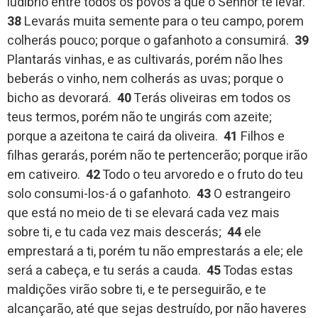
ludíbrio entre todos os povos a que o Senhor te levar.
38
Levarás muita semente para o teu campo, porem
colherás pouco; porque o gafanhoto a consumirá.
39
Plantarás vinhas, e as cultivarás, porém não lhes
beberás o vinho, nem colherás as uvas; porque o
bicho as devorará.
40
Terás oliveiras em todos os
teus termos, porém não te ungirás com azeite;
porque a azeitona te cairá da oliveira.
41
Filhos e
filhas gerarás, porém não te pertencerão; porque irão
em cativeiro.
42
Todo o teu arvoredo e o fruto do teu
solo consumi-los-á o gafanhoto.
43
O estrangeiro
que está no meio de ti se elevará cada vez mais
sobre ti, e tu cada vez mais descerás;
44
ele
emprestará a ti, porém tu não emprestarás a ele; ele
será a cabeça, e tu serás a cauda.
45
Todas estas
maldições virão sobre ti, e te perseguirão, e te
alcançarão, até que sejas destruído, por não haveres