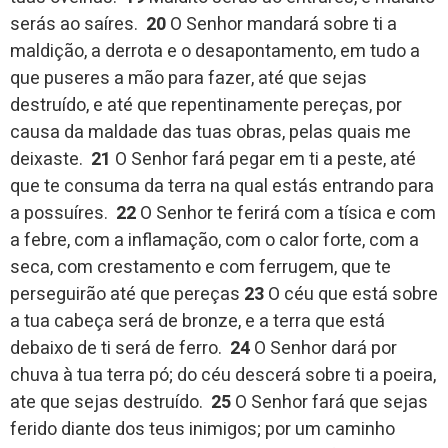
serás ao saíres.
20
O Senhor mandará sobre ti a
maldição, a derrota e o desapontamento, em tudo a
que puseres a mão para fazer, até que sejas
destruído, e até que repentinamente pereças, por
causa da maldade das tuas obras, pelas quais me
deixaste.
21
O Senhor fará pegar em ti a peste, até
que te consuma da terra na qual estás entrando para
a possuíres.
22
O Senhor te ferirá com a tísica e com
a febre, com a inflamação, com o calor forte, com a
seca, com crestamento e com ferrugem, que te
perseguirão até que pereças
23
O céu que está sobre
a tua cabeça será de bronze, e a terra que está
debaixo de ti será de ferro.
24
O Senhor dará por
chuva à tua terra pó; do céu descerá sobre ti a poeira,
ate que sejas destruído.
25
O Senhor fará que sejas
ferido diante dos teus inimigos; por um caminho