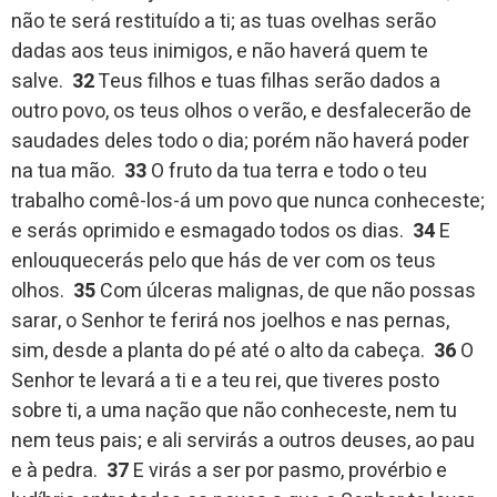
não te será restituído a ti; as tuas ovelhas serão
dadas aos teus inimigos, e não haverá quem te
salve.
32
Teus filhos e tuas filhas serão dados a
outro povo, os teus olhos o verão, e desfalecerão de
saudades deles todo o dia; porém não haverá poder
na tua mão.
33
O fruto da tua terra e todo o teu
trabalho comê-los-á um povo que nunca conheceste;
e serás oprimido e esmagado todos os dias.
34
E
enlouquecerás pelo que hás de ver com os teus
olhos.
35
Com úlceras malignas, de que não possas
sarar, o Senhor te ferirá nos joelhos e nas pernas,
sim, desde a planta do pé até o alto da cabeça.
36
O
Senhor te levará a ti e a teu rei, que tiveres posto
sobre ti, a uma nação que não conheceste, nem tu
nem teus pais; e ali servirás a outros deuses, ao pau
e à pedra.
37
E virás a ser por pasmo, provérbio e