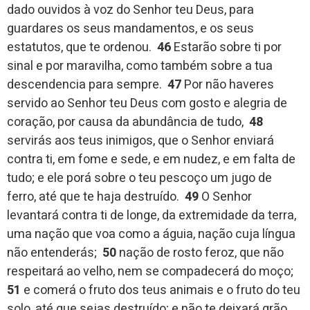
dado ouvidos à voz do Senhor teu Deus, para
guardares os seus mandamentos, e os seus
estatutos, que te ordenou.
46
Estarão sobre ti por
sinal e por maravilha, como também sobre a tua
descendencia para sempre.
47
Por não haveres
servido ao Senhor teu Deus com gosto e alegria de
coração, por causa da abundância de tudo,
48
servirás aos teus inimigos, que o Senhor enviará
contra ti, em fome e sede, e em nudez, e em falta de
tudo; e ele porá sobre o teu pescoço um jugo de
ferro, até que te haja destruído.
49
O Senhor
levantará contra ti de longe, da extremidade da terra,
uma nação que voa como a águia, nação cuja língua
não entenderás;
50
nação de rosto feroz, que não
respeitará ao velho, nem se compadecerá do moço;
51
e comerá o fruto dos teus animais e o fruto do teu
solo, até que sejas destruído; e não te deixará grão,