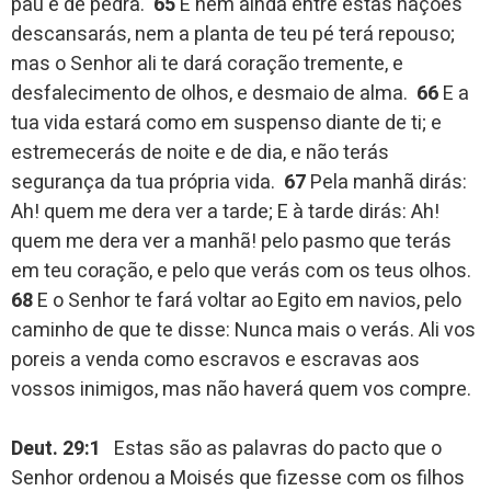
pau e de pedra.
65
E nem ainda entre estas nações
descansarás, nem a planta de teu pé terá repouso;
mas o Senhor ali te dará coração tremente, e
desfalecimento de olhos, e desmaio de alma.
66
E a
tua vida estará como em suspenso diante de ti; e
estremecerás de noite e de dia, e não terás
segurança da tua própria vida.
67
Pela manhã dirás:
Ah! quem me dera ver a tarde; E à tarde dirás: Ah!
quem me dera ver a manhã! pelo pasmo que terás
em teu coração, e pelo que verás com os teus olhos.
68
E o Senhor te fará voltar ao Egito em navios, pelo
caminho de que te disse: Nunca mais o verás. Ali vos
poreis a venda como escravos e escravas aos
vossos inimigos, mas não haverá quem vos compre.
Deut. 29:1
Estas são as palavras do pacto que o
Senhor ordenou a Moisés que fizesse com os filhos