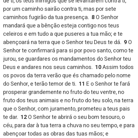
de ti, os teus inimigos que se levantarem contra ti;
por um caminho sairão contra ti, mas por sete
caminhos fugirão da tua presença.
8
O Senhor
mandará que a bênção esteja contigo nos teus
celeiros e em tudo a que puseres a tua mão; e te
abençoará na terra que o Senhor teu Deus te dá.
9
O
Senhor te confirmará para si por povo santo, como te
jurou, se guardares os mandamentos do Senhor teu
Deus e andares nos seus caminhos.
10
Assim todos
os povos da terra verão que és chamado pelo nome
do Senhor, e terão temor de ti.
11
E o Senhor te fará
prosperar grandemente no fruto do teu ventre, no
fruto dos teus animais e no fruto do teu solo, na terra
que o Senhor, com juramento, prometeu a teus pais
te dar.
12
O Senhor te abrirá o seu bom tesouro, o
céu, para dar à tua terra a chuva no seu tempo, e para
abençoar todas as obras das tuas mãos; e