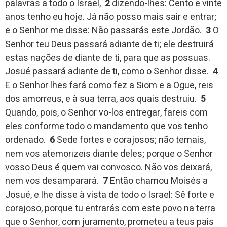
palavras a todo o Israel,
2
dizendo-lhes: Cento e vinte
anos tenho eu hoje. Já não posso mais sair e entrar;
e o Senhor me disse: Não passarás este Jordão.
3
O
Senhor teu Deus passará adiante de ti; ele destruirá
estas nações de diante de ti, para que as possuas.
Josué passará adiante de ti, como o Senhor disse.
4
E o Senhor lhes fará como fez a Siom e a Ogue, reis
dos amorreus, e à sua terra, aos quais destruiu.
5
Quando, pois, o Senhor vo-los entregar, fareis com
eles conforme todo o mandamento que vos tenho
ordenado.
6
Sede fortes e corajosos; não temais,
nem vos atemorizeis diante deles; porque o Senhor
vosso Deus é quem vai convosco. Não vos deixará,
nem vos desamparará.
7
Então chamou Moisés a
Josué, e lhe disse à vista de todo o Israel: Sê forte e
corajoso, porque tu entrarás com este povo na terra
que o Senhor, com juramento, prometeu a teus pais