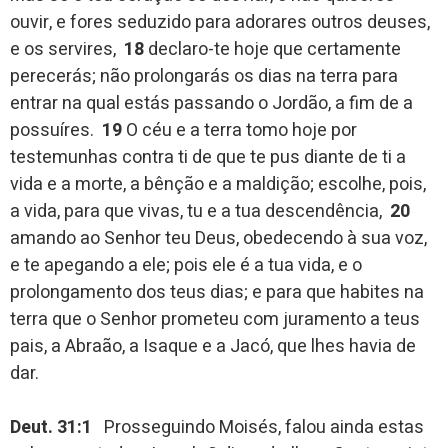
ouvir, e fores seduzido para adorares outros deuses,
e os servires,
18
declaro-te hoje que certamente
perecerás; não prolongarás os dias na terra para
entrar na qual estás passando o Jordão, a fim de a
possuíres.
19
O céu e a terra tomo hoje por
testemunhas contra ti de que te pus diante de ti a
vida e a morte, a bênção e a maldição; escolhe, pois,
a vida, para que vivas, tu e a tua descendência,
20
amando ao Senhor teu Deus, obedecendo à sua voz,
e te apegando a ele; pois ele é a tua vida, e o
prolongamento dos teus dias; e para que habites na
terra que o Senhor prometeu com juramento a teus
pais, a Abraão, a Isaque e a Jacó, que lhes havia de
dar.
Deut. 31:1
Prosseguindo Moisés, falou ainda estas