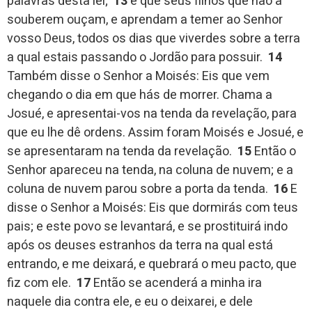
palavras desta lei;
13
e que seus filhos que não a
souberem ouçam, e aprendam a temer ao Senhor
vosso Deus, todos os dias que viverdes sobre a terra
a qual estais passando o Jordão para possuir.
14
Também disse o Senhor a Moisés: Eis que vem
chegando o dia em que hás de morrer. Chama a
Josué, e apresentai-vos na tenda da revelação, para
que eu lhe dê ordens. Assim foram Moisés e Josué, e
se apresentaram na tenda da revelação.
15
Então o
Senhor apareceu na tenda, na coluna de nuvem; e a
coluna de nuvem parou sobre a porta da tenda.
16
E
disse o Senhor a Moisés: Eis que dormirás com teus
pais; e este povo se levantará, e se prostituirá indo
após os deuses estranhos da terra na qual está
entrando, e me deixará, e quebrará o meu pacto, que
fiz com ele.
17
Então se acenderá a minha ira
naquele dia contra ele, e eu o deixarei, e dele