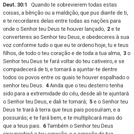
Deut. 30:1
Quando te sobrevierem todas estas
coisas, a bênção ou a maldição, que pus diante de ti,
e te recordares delas entre todas as nações para
onde o Senhor teu Deus te houver lançado,
2
e te
converteres ao Senhor teu Deus, e obedeceres à sua
voz conforme tudo o que eu te ordeno hoje, tu e teus
filhos, de todo o teu coração e de toda a tua alma,
3
o
Senhor teu Deus te fará voltar do teu cativeiro, e se
compadecerá de ti, e tornará a ajuntar-te dentre
todos os povos entre os quais te houver espalhado o
senhor teu Deus.
4
Ainda que o teu desterro tenha
sido para a extremidade do céu, desde ali te ajuntará
o Senhor teu Deus, e dali te tomará;
5
e o Senhor teu
Deus te trará à terra que teus pais possuíram, e a
possuirás; e te fará bem, e te multiplicará mais do
que a teus pais.
6
Também o Senhor teu Deus