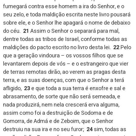
fumegará contra esse homem a ira do Senhor, e o
seu zelo, e toda maldição escrita neste livro pousará
sobre ele, e o Senhor lhe apagará o nome de debaixo
do céu.
21
Assim o Senhor o separará para mal,
dentre todas as tribos de Israel, conforme todas as
maldições do pacto escrito no livro desta lei.
22
Pelo
que a geração vindoura – os vossos filhos que se
levantarem depois de vós – e o estrangeiro que vier
de terras remotas dirão, ao verem as pragas desta
terra, e as suas doenças, com que o Senhor a terá
afligido,
23
e que toda a sua terra é enxofre e sal e
abrasamento, de sorte que não será semeada, e
nada produzirá, nem nela crescerá erva alguma,
assim como foi a destruição de Sodoma e de
Gomorra, de Admá e de Zeboim, que o Senhor
destruiu na sua ira e no seu furor;
24
sim, todas as