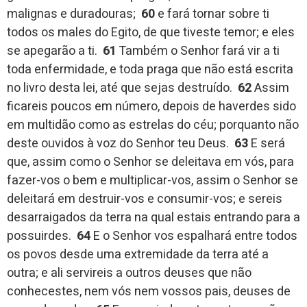
malignas e duradouras;
60
e fará tornar sobre ti
todos os males do Egito, de que tiveste temor; e eles
se apegarão a ti.
61
Também o Senhor fará vir a ti
toda enfermidade, e toda praga que não está escrita
no livro desta lei, até que sejas destruído.
62
Assim
ficareis poucos em número, depois de haverdes sido
em multidão como as estrelas do céu; porquanto não
deste ouvidos à voz do Senhor teu Deus.
63
E será
que, assim como o Senhor se deleitava em vós, para
fazer-vos o bem e multiplicar-vos, assim o Senhor se
deleitará em destruir-vos e consumir-vos; e sereis
desarraigados da terra na qual estais entrando para a
possuirdes.
64
E o Senhor vos espalhará entre todos
os povos desde uma extremidade da terra até a
outra; e ali servireis a outros deuses que não
conhecestes, nem vós nem vossos pais, deuses de