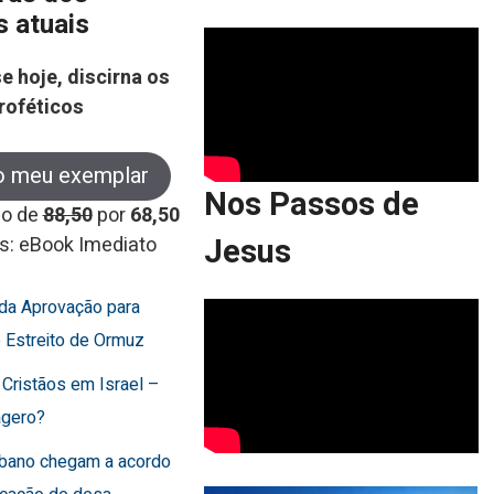
s atuais
e hoje, discirna os
roféticos
o meu exemplar
Nos Passos de
co de
88,50
por
68,50
Jesus
s: eBook Imediato
rda Aprovação para
o Estreito de Ormuz
 Cristãos em Israel –
agero?
Líbano chegam a acordo