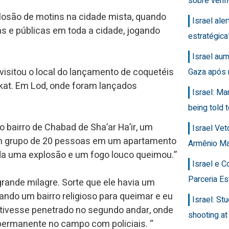
sobre veri
losão de motins na cidade mista, quando
Israel ale
s e públicas em toda a cidade, jogando
estratégic
Israel au
 visitou o local do lançamento de coquetéis
Gaza após 
kat. Em Lod, onde foram lançados
Israel: Ma
being told t
o bairro de Chabad de Sha’ar Ha’ir, um
Israel Ve
 um grupo de 20 pessoas em um apartamento
Armênio M
vida uma explosão e um fogo louco queimou.”
Israel e 
Parceria Es
grande milagre. Sorte que ele havia um
ando um bairro religioso para queimar e eu
Israel: Stu
a tivesse penetrado no segundo andar, onde
shooting at
ermanente no campo com policiais. “