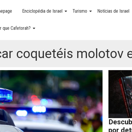
epage
Enciclopédia de Israel
Turismo
Notícias de Israel
r que Cafetorah?
çar coquetéis molotov 
Descub
por de