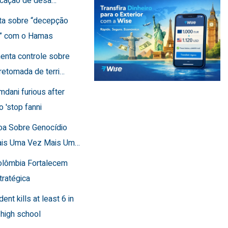
ficação de desa…
rta sobre “decepção
a” com o Hamas
menta controle sobre
retomada de terri…
mdani furious after
o 'stop fanni
toa Sobre Genocídio
ais Uma Vez Mais Um…
Colômbia Fortalecem
tratégica
dent kills at least 6 in
 high school