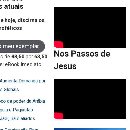
s atuais
e hoje, discirna os
roféticos
o meu exemplar
Nos Passos de
co de
88,50
por
68,50
Jesus
s: eBook Imediato
a Aumenta Demanda por
s Globais
oco de poder da Arábia
rquia e Paquistão
rael, Irã e aliados