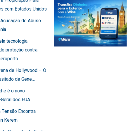
ra Propiciação Para
es com Estados Unidos
F Acusação de Abuso
nia
cela tecnologia
de proteção contra
aeroporto
 Cena de Hollywood – O
usitado de Gene…
che é o novo
-Geral dos EUA
 Tensão Encontra
in Kerem