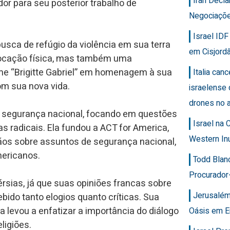
Iran Decla
r para seu posterior trabalho de
Negociaçõ
Israel ID
usca de refúgio da violência em sua terra
em Cisjordâ
elocação física, mas também uma
ome “Brigitte Gabriel” em homenagem à sua
Italia can
m sua nova vida.
israelense 
drones no 
a segurança nacional, focando em questões
Israel na
s radicais. Ela fundou a ACT for America,
Western In
ãos sobre assuntos de segurança nacional,
mericanos.
Todd Blan
Procurador
érsias, já que suas opiniões francas sobre
Jerusalém
bido tanto elogios quanto críticas. Sua
 levou a enfatizar a importância do diálogo
Oásis em E
ligiões.