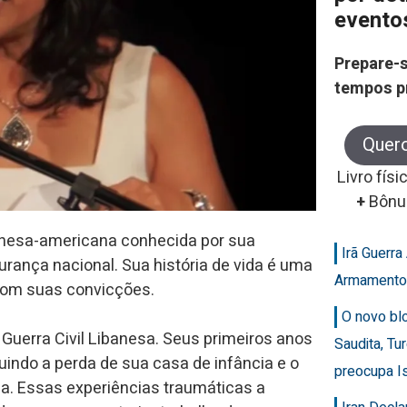
evento
Prepare-s
tempos p
Quer
Livro físi
+
Bônu
libanesa-americana conhecida por sua
Irã Guerr
urança nacional. Sua história de vida é uma
Armamento
com suas convicções.
O novo bl
Guerra Civil Libanesa. Seus primeiros anos
Saudita, Tu
uindo a perda de sua casa de infância e o
preocupa Is
a. Essas experiências traumáticas a