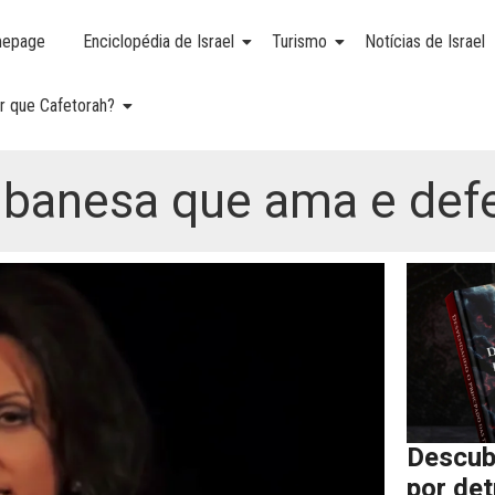
epage
Enciclopédia de Israel
Turismo
Notícias de Israel
r que Cafetorah?
 libanesa que ama e def
Descub
por de