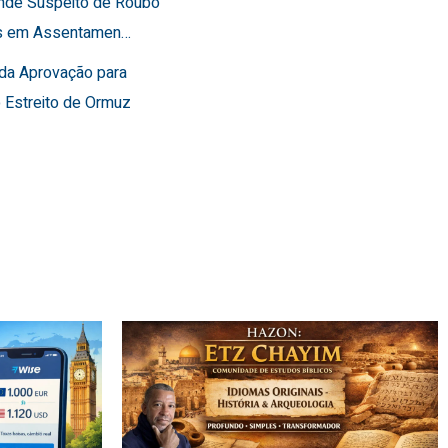
ende Suspeito de Roubo
os em Assentamen…
rda Aprovação para
o Estreito de Ormuz