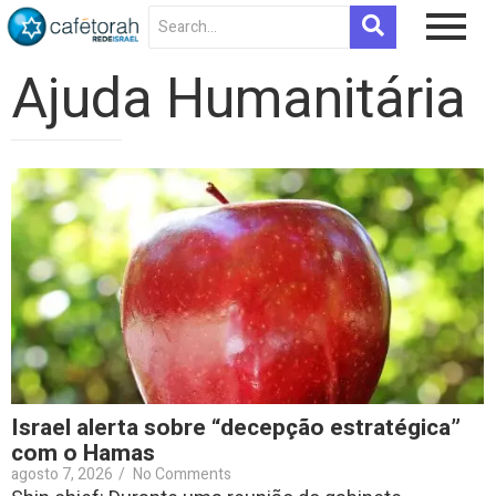
Ajuda Humanitária
Israel alerta sobre “decepção estratégica”
com o Hamas
agosto 7, 2026
/
No Comments