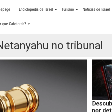
epage
Enciclopédia de Israel
Turismo
Notícias de Israel
r que Cafetorah?
etanyahu no tribunal
Descub
por de