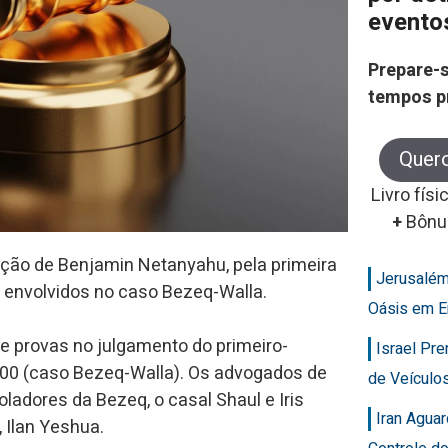
evento
Prepare-s
tempos p
Quer
Livro físi
+
Bônu
ção de Benjamin Netanyahu, pela primeira
Jerusalém
s envolvidos no caso Bezeq-Walla.
Oásis em E
e provas no julgamento do primeiro-
Israel Pr
000 (caso Bezeq-Walla). Os advogados de
de Veícul
ladores da Bezeq, o casal Shaul e Iris
Iran Agua
, Ilan Yeshua.