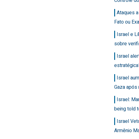
Controle d
Ataques a
Fato ou Ex
Israel e 
sobre veri
Israel ale
estratégic
Israel au
Gaza após 
Israel: Ma
being told t
Israel Ve
Armênio M