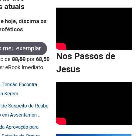
s atuais
e hoje, discirna os
roféticos
o meu exemplar
Nos Passos de
co de
88,50
por
68,50
Jesus
s: eBook Imediato
 Tensão Encontra
in Kerem
ende Suspeito de Roubo
os em Assentamen…
rda Aprovação para