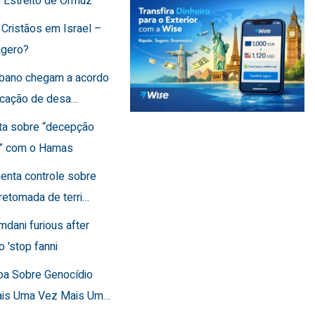
o Estreito de Ormuz
 Cristãos em Israel –
agero?
Líbano chegam a acordo
ficação de desa…
rta sobre “decepção
a” com o Hamas
menta controle sobre
retomada de terri…
mdani furious after
o 'stop fanni
toa Sobre Genocídio
ais Uma Vez Mais Um…