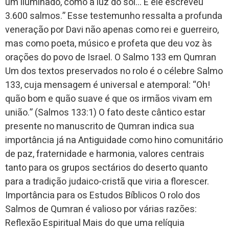
um iluminado, como a luz do sol… E ele escreveu
3.600 salmos.” Esse testemunho ressalta a profunda
veneração por Davi não apenas como rei e guerreiro,
mas como poeta, músico e profeta que deu voz às
orações do povo de Israel. O Salmo 133 em Qumran
Um dos textos preservados no rolo é o célebre Salmo
133, cuja mensagem é universal e atemporal: “Oh!
quão bom e quão suave é que os irmãos vivam em
união.” (Salmos 133:1) O fato deste cântico estar
presente no manuscrito de Qumran indica sua
importância já na Antiguidade como hino comunitário
de paz, fraternidade e harmonia, valores centrais
tanto para os grupos sectários do deserto quanto
para a tradição judaico-cristã que viria a florescer.
Importância para os Estudos Bíblicos O rolo dos
Salmos de Qumran é valioso por várias razões:
Reflexão Espiritual Mais do que uma relíquia