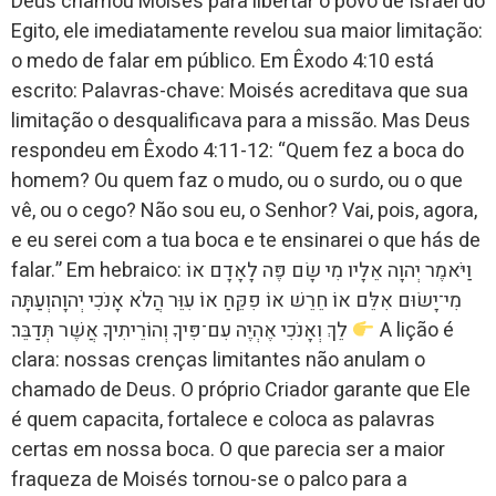
Deus chamou Moisés para libertar o povo de Israel do
Egito, ele imediatamente revelou sua maior limitação:
o medo de falar em público. Em Êxodo 4:10 está
escrito: Palavras-chave: Moisés acreditava que sua
limitação o desqualificava para a missão. Mas Deus
respondeu em Êxodo 4:11-12: “Quem fez a boca do
homem? Ou quem faz o mudo, ou o surdo, ou o que
vê, ou o cego? Não sou eu, o Senhor? Vai, pois, agora,
e eu serei com a tua boca e te ensinarei o que hás de
falar.” Em hebraico: וַיֹּאמֶר יְהוָה אֵלָיו מִי שָׂם פֶּה לָאָדָם אוֹ
מִי־יָשׂוּם אִלֵּם אוֹ חֵרֵשׁ אוֹ פִקֵּחַ אוֹ עִוֵּר הֲלֹא אָנֹכִי יְהוָה׃וְעַתָּה
לֵךְ וְאָנֹכִי אֶהְיֶה עִם־פִּיךָ וְהוֹרֵיתִיךָ אֲשֶׁר תְּדַבֵּר׃
A lição é
clara: nossas crenças limitantes não anulam o
chamado de Deus. O próprio Criador garante que Ele
é quem capacita, fortalece e coloca as palavras
certas em nossa boca. O que parecia ser a maior
fraqueza de Moisés tornou-se o palco para a