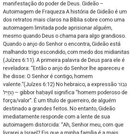
manifestação do poder de Deus. Gideão –
Autoimagem de Fraqueza A história de Gideão é um
dos retratos mais claros na Bíblia sobre como uma
autoimagem limitada pode aprisionar alguém,
mesmo quando Deus o chama para algo grandioso.
Quando o anjo do Senhor o encontra, Gideão está
malhando trigo escondido, com medo dos midianitas
(Juízes 6:11). A primeira palavra de Deus para ele é
reveladora: “Então o anjo do Senhor lhe apareceu e
lhe disse: O Senhor é contigo, homem
valente.”(Juízes 6:12) No hebraico, a expressão גִּבּוֹר
הַחַיִל – gibbor haḥayil significa “homem poderoso de
força/valor”. É um título de guerreiro, de alguém
destinado a grandes feitos. No entanto, Gideão
imediatamente responde com a lente de sua
autoimagem distorcida: “Ah, Senhor meu, com que
livrarei a Israel? Eis que a minha família é a mais