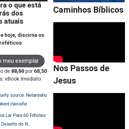
ra o que está
Caminhos Bíblicos
trás dos
s atuais
e hoje, discirna os
roféticos
o meu exemplar
Nos Passos de
co de
88,50
por
68,50
Jesus
s: eBook Imediato
curity source: Netanyahu
aked classifie
ca Lar Para 60 Filhotes
 Deserto do N…