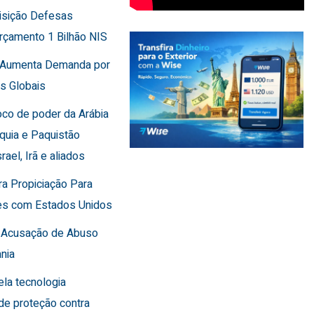
uisição Defesas
rçamento 1 Bilhão NIS
a Aumenta Demanda por
s Globais
oco de poder da Arábia
rquia e Paquistão
rael, Irã e aliados
ra Propiciação Para
es com Estados Unidos
F Acusação de Abuso
nia
cela tecnologia
de proteção contra