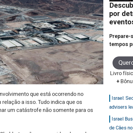
Descub
por de
evento
Prepare-s
tempos p
Quer
Livro físi
+
Bônu
nvolvimento que está ocorrendo no
Israel: Se
 relação a isso. Tudo indica que os
advisers le
nar um catástrofe não somente para os
Israel Bus
de Cães no