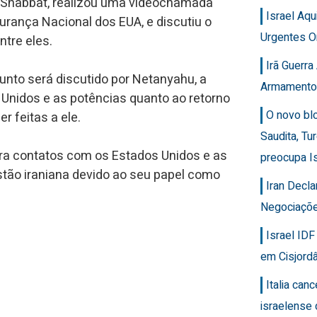
n Shabbat, realizou uma videochamada
Israel Aq
urança Nacional dos EUA, e discutiu o
Urgentes O
ntre eles.
Irã Guerr
nto será discutido por Netanyahu, a
Armamento
Unidos e as potências quanto ao retorno
O novo bl
 feitas a ele.
Saudita, Tu
ra contatos com os Estados Unidos e as
preocupa Is
tão iraniana devido ao seu papel como
Iran Decla
Negociaçõ
Israel ID
em Cisjordâ
Italia can
israelense 