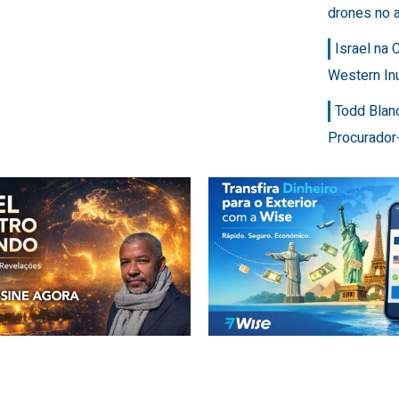
drones no 
Israel na
Western In
Todd Blan
Procurador