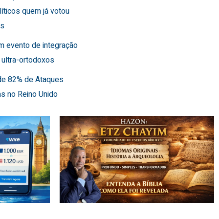
líticos quem já votou
es
m evento de integração
 ultra-ortodoxos
de 82% de Ataques
as no Reino Unido