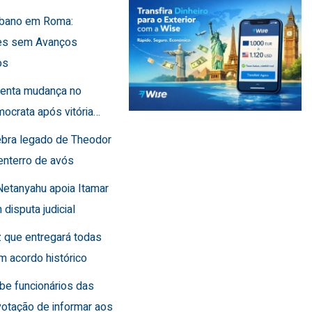
Líbano em Roma:
es sem Avanços
os
frenta mudança no
ocrata após vitória…
lebra legado de Theodor
enterro de avós
Netanyahu apoia Itamar
 disputa judicial
 que entregará todas
m acordo histórico
íbe funcionários das
otação de informar aos