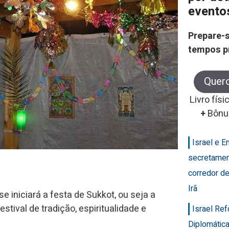
evento
Prepare-s
tempos p
Quer
Livro físi
+
Bônu
Israel e 
secretamen
corredor de
Irã
e iniciará a festa de Sukkot, ou seja a
stival de tradição, espiritualidade e
Israel Re
Diplomática