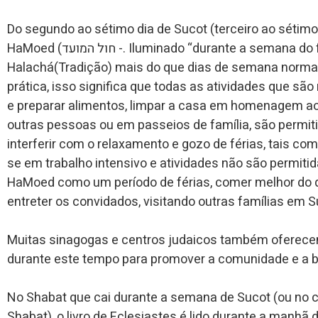
Do segundo ao sétimo dia de Sucot (terceiro ao sétimo
HaMoed (חול המועד -. Iluminado “durante a semana do festival”). Estes dias são considerados pela
Halachá(Tradição) mais do que dias de semana normai
prática, isso significa que todas as atividades que sã
e preparar alimentos, limpar a casa em homenagem ao f
outras pessoas ou em passeios de família, são permitid
interferir com o relaxamento e gozo de férias, tais co
se em trabalho intensivo e atividades não são permiti
HaMoed como um período de férias, comer melhor do q
entreter os convidados, visitando outras famílias em S
Muitas sinagogas e centros judaicos também oferece
durante este tempo para promover a comunidade e a b
No Shabat que cai durante a semana de Sucot (ou no c
Shabat), o livro de Eclesiastes é lido durante a manhã 