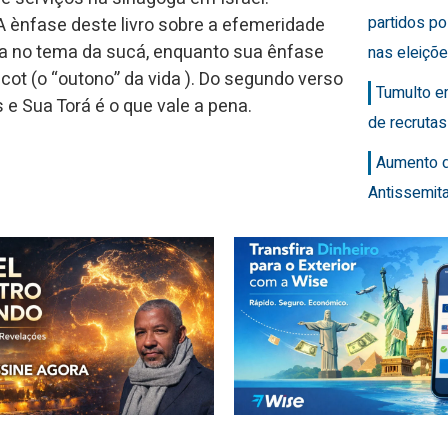
partidos po
 ènfase deste livro sobre a efemeridade
coa no tema da sucá, enquanto sua ênfase
nas eleiçõ
cot (o “outono” da vida ). Do segundo verso
Tumulto e
e Sua Torá é o que vale a pena.
de recrutas
Aumento 
Antissemit