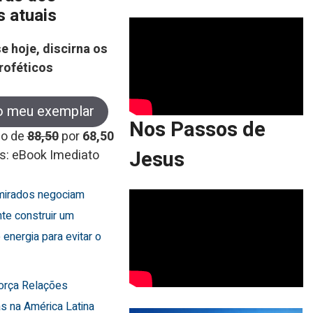
s atuais
e hoje, discirna os
roféticos
o meu exemplar
Nos Passos de
co de
88,50
por
68,50
Jesus
s: eBook Imediato
Emirados negociam
te construir um
 energia para evitar o
força Relações
s na América Latina