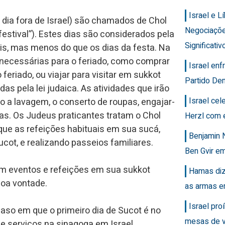
Israel e 
 dia fora de Israel) são chamados de Chol
Negociaçõ
Significativ
s, mas menos do que os dias da festa. Na
o necessárias para o feriado, como comprar
Israel en
eriado, ou viajar para visitar em sukkot
Partido Dem
as pela lei judaica. As atividades que irão
Israel ce
mo a lavagem, o conserto de roupas, engajar-
das. Os Judeus praticantes tratam o Chol
Herzl com 
ue as refeições habituais em sua sucá,
Benjamin 
ucot, e realizando passeios familiares.
Ben Gvir em
m eventos e refeições em sua sukkot
Hamas diz
oa vontade.
as armas e
Israel pro
aso em que o primeiro dia de Sucot é no
mesas de v
de serviços na sinagoga em Israel.