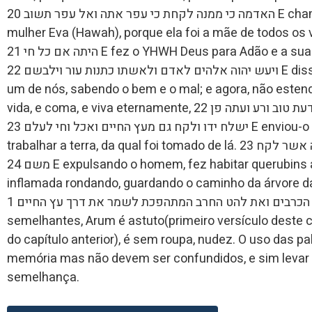
האדמה כי ממנה לקחת כי עפר אתה ואל עפר תשוב 20 E chamou o homem (Adam) o nome de sua
mulher Eva (Hawah), porque ela foi a mãe de todos os vivos. 20  אשתו חוה כי הוא
היתה אם כל חי 21 E fez o YHWH Deus para Adão e a sua mulher túnicas de peles e os vestiu. 21
ויעש יהוה אלהים לאדם ולאשתו כתנות עור וילבשם 22 E disse YHWH Deus: Eis que o homem é como
um de nós, sabendo o bem e o mal; e agora, não este
vida, e coma, e viva eternamente, 22 ויאמר יהוה אלהים הן האדם היה כאחד ממנו לדעת טוב ורע ועתה פן
ישלח ידו ולקח גם מעץ החיים ואכל וחי לעלם 23 E enviou-o YHWH Deus do jardim do Éden, para
trabalhar a terra, da qual foi tomado de lá. 23 וישלחהו יהוה אלהים מגן עדן לעבד את האדמה אשר לקח
משם 24 E expulsando o homem, fez habitar querubins ao oriente do jardim do Éden e uma espada
inflamada rondando, guardando o caminho da árvore da vida. 24 וישכן מקדם לגן עדן
את הכרבים ואת להט החרב המתהפכת לשמר את דרך עץ החיים 1 – Existe um jogo de palavras
semelhantes, Arum é astuto(primeiro versículo deste ca
do capítulo anterior), é sem roupa, nudez. O uso das pal
memória mas não devem ser confundidos, e sim levar a
semelhança.