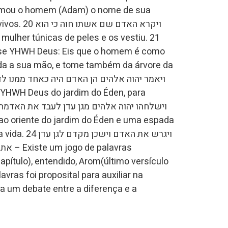
ויקרא האדם שם
nda a sua mão, e tome também da árvore da
ויגרש את האדם 
pítulo), entendido, Arom(último versículo
avras foi proposital para auxiliar na
 um debate entre a diferença e a