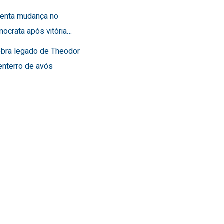
frenta mudança no
ocrata após vitória…
lebra legado de Theodor
enterro de avós