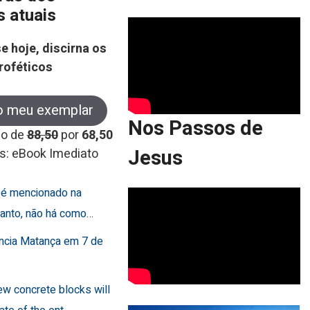
s atuais
e hoje, discirna os
roféticos
o meu exemplar
Nos Passos de
co de
88,50
por
68,50
Jesus
s: eBook Imediato
o é mencionado na
rtanto, não há como…
uncia Matança em 7 de
few concrete blocks will