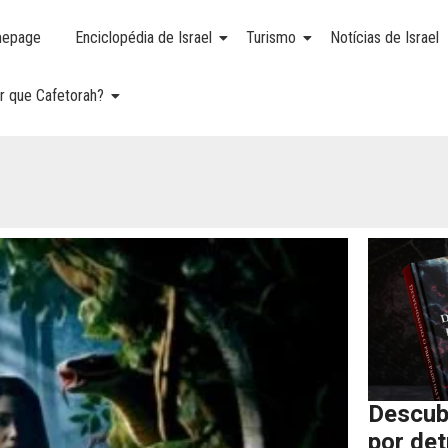
epage
Enciclopédia de Israel
Turismo
Notícias de Israel
r que Cafetorah?
Descub
por de