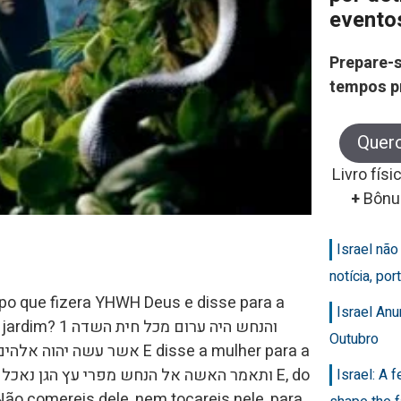
evento
Prepare-s
tempos p
Quer
Livro físi
+
Bônu
Israel nã
notícia, po
mpo que fizera YHWH Deus e disse para a
Israel An
והנחש היה ערום
Outubro
Israel: A 
 Não comereis dele, nem tocareis nele, para