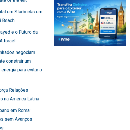
ate of the ent
utal em Starbucks em
i Beach
Sayed e o Futuro da
A Israel
Emirados negociam
te construir um
 energia para evitar o
força Relações
s na América Latina
Líbano em Roma:
es sem Avanços
os