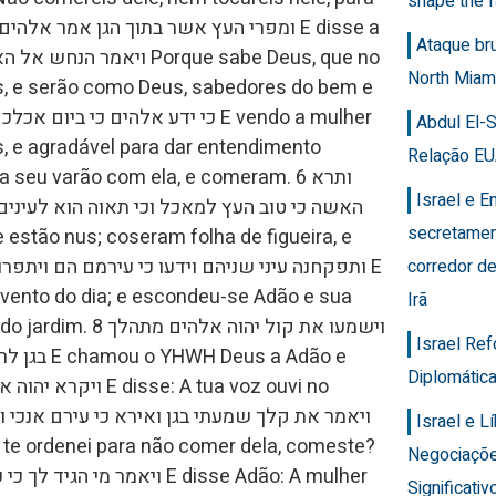
shape the f
Ataque br
North Miam
os, e serão como Deus, sabedores do bem e
Abdul El-
s, e agradável para dar entendimento
Relação EU
seu varão com ela, e comeram. 6 ותרא
Israel e 
האשה כי טוב העץ למאכל וכי תאוה הוא לעיני
secretamen
corredor de
vento do dia; e escondeu-se Adão e sua
Irã
וישמעו את קול יהוה
Israel Re
Diplomática
Israel e 
Negociaçõ
Significativ