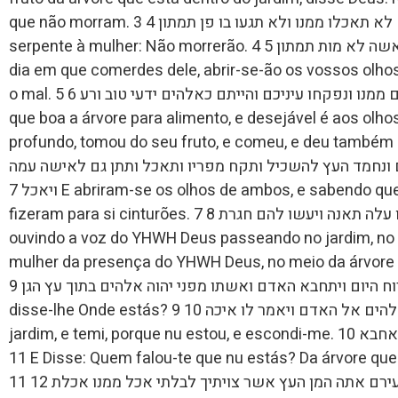
que não morram. 3 ומפרי העץ אשר בתוך הגן אמר אלהים לא תאכלו ממנו ולא תגעו בו פן תמתון 4 E disse a
serpente à mulher: Não morrerão. 4 ויאמר הנחש אל האשה לא מות תמתון 5 Porque sabe Deus, que no
dia em que comerdes dele, abrir-se-ão os vossos olh
o mal. 5 כי ידע אלהים כי ביום אכלכם ממנו ונפקחו עיניכם והייתם כאלהים ידעי טוב ורע 6 E vendo a mulher
que boa a árvore para alimento, e desejável é aos olho
profundo, tomou do seu fruto, e comeu, e deu também a 
ם ונחמד העץ להשכיל ותקח מפריו ותאכל ותתן גם לאישה עמה
ויאכל 7 E abriram-se os olhos de ambos, e sabendo que estão nus; coseram folha de figueira, e
fizeram para si cinturões. 7 ותפקחנה עיני שניהם וידעו כי עירמם הם ויתפרו עלה תאנה ויעשו להם חגרת 8 E
ouvindo a voz do YHWH Deus passeando no jardim, no 
mulher da presença do YHWH Deus, no meio da árvore do jardim. 8  אלהים מתהלך
בגן לרוח היום ויתחבא האדם ואשתו מפני יהוה אלהים בתוך עץ הגן 9 E chamou o YHWH Deus a Adão e
disse-lhe Onde estás? 9 ויקרא יהוה אלהים אל האדם ויאמר לו איכה 10 E disse: A tua voz ouvi no
jardim, e temi, porque nu estou, e escondi-me. 10 ויאמר את קלך שמעתי בגן ואירא כי עירם אנכי ואחבא
11 E Disse: Quem falou-te que nu estás? Da árvore que te ordenei para não comer dela, comeste?
11 ויאמר מי הגיד לך כי עירם אתה המן העץ אשר צויתיך לבלתי אכל ממנו אכלת 12 E disse Adão: A mulher