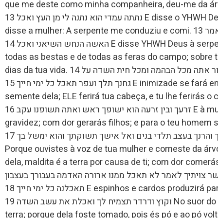
que me deste como minha companheira, deu-me da árvore, e comi. 12
נתתה עמדי הוא נתנה לי מן העץ ואכל 13 E disse o YHWH Deus à mulher: Oque é isso que fizeste? E
disse a mulher: A serpente me conduziu e comi. 13 ויאמר יהוה אלהים לאשה מה זאת עשית ותאמר
האשה הנחש השיאני ואכל 14 E disse YHWH Deus à serpente: Porque fizeste isso, maldito és de
todas as bestas e de todas as feras do campo; sobre 
dias da tua vida. 14 ויאמר יהוה אלהים אל הנחש כי עשית זאת ארור אתה מכל הבהמה ומכל חית השדה על
גחנך תלך ועפר תאכל כל ימי חייך 15 E inimizade se fará entre ti e a mulher e entre tua semente e a
semente dela; ELE ferirá tua cabeça, e tu lhe ferirás o calcanhar. 15 ן האשה ובין
זרעך ובין זרעה הוא ישופך ראש ואתה תשופנו עקב 16 E à mulher disse: Engrandecerei a tua dor e
gravidez; com dor gerarás filhos; e para o teu homem ser
האשה אמר הרבה ארבה עצבונך והרנך בעצב תלדי בנים ואל אישך תשוקתך והוא ימשל בך 17 E a Adão disse:
Porque ouvistes à voz de tua mulher e comeste da árv
dela, maldita é a terra por causa de ti; com dor comerás de
 צויתיך לאמר לא תאכל ממנו ארורה האדמה בעבורך בעצבון
תאכלנה כל ימי חייך 18 E espinhos e cardos produzirá para ti; e comerás a vegetação do campo. 18
וקוץ ודרדר תצמיח לך ואכלת את עשב השדה 19 No suor do teu nariz comerás o teu pão, até tornares à
terra; porque dela foste tomado, pois és pó e ao pó voltarás. 19 ל לחם עד שובך אל