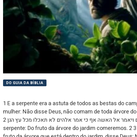
DO GUIA DA BÍBLIA
1 E a serpente era a astuta de todos as bestas do ca
mulher: Não disse Deus, não comam de toda árvore do jardim? 1  מכל חית השדה
אשר עשה יהוה אלהים ויאמר אל האשה אף כי אמר אלהים לא תאכלו מכל עץ הגן 2 E disse a mulher para a
serpente: Do fruto da árvore do jardim comeremos. 2 ותאמר האשה אל הנחש מפרי עץ הגן נאכל 3 E, do
fruto da árvore que está dentro do jardim, disse Deus: