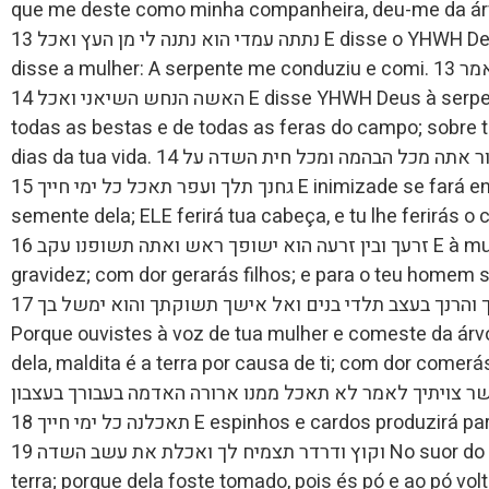
que me deste como minha companheira, deu-me da árvore, e comi. 12
נתתה עמדי הוא נתנה לי מן העץ ואכל 13 E disse o YHWH Deus à mulher: Oque é isso que fizeste? E
disse a mulher: A serpente me conduziu e comi. 13 ויאמר יהוה אלהים לאשה מה זאת עשית ותאמר
האשה הנחש השיאני ואכל 14 E disse YHWH Deus à serpente: Porque fizeste isso, maldito és de
todas as bestas e de todas as feras do campo; sobre 
dias da tua vida. 14 ויאמר יהוה אלהים אל הנחש כי עשית זאת ארור אתה מכל הבהמה ומכל חית השדה על
גחנך תלך ועפר תאכל כל ימי חייך 15 E inimizade se fará entre ti e a mulher e entre tua semente e a
semente dela; ELE ferirá tua cabeça, e tu lhe ferirás o calcanhar. 15 ן האשה ובין
זרעך ובין זרעה הוא ישופך ראש ואתה תשופנו עקב 16 E à mulher disse: Engrandecerei a tua dor e
gravidez; com dor gerarás filhos; e para o teu homem ser
האשה אמר הרבה ארבה עצבונך והרנך בעצב תלדי בנים ואל אישך תשוקתך והוא ימשל בך 17 E a Adão disse:
Porque ouvistes à voz de tua mulher e comeste da árv
dela, maldita é a terra por causa de ti; com dor comerás de
 צויתיך לאמר לא תאכל ממנו ארורה האדמה בעבורך בעצבון
תאכלנה כל ימי חייך 18 E espinhos e cardos produzirá para ti; e comerás a vegetação do campo. 18
וקוץ ודרדר תצמיח לך ואכלת את עשב השדה 19 No suor do teu nariz comerás o teu pão, até tornares à
terra; porque dela foste tomado, pois és pó e ao pó voltarás. 19 ל לחם עד שובך אל