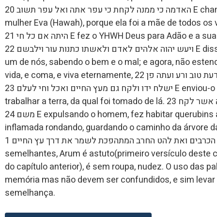
האדמה כי ממנה לקחת כי עפר אתה ואל עפר תשוב 20 E chamou o homem (Adam) o nome de sua
mulher Eva (Hawah), porque ela foi a mãe de todos os vivos. 20  אשתו חוה כי הוא
היתה אם כל חי 21 E fez o YHWH Deus para Adão e a sua mulher túnicas de peles e os vestiu. 21
ויעש יהוה אלהים לאדם ולאשתו כתנות עור וילבשם 22 E disse YHWH Deus: Eis que o homem é como
um de nós, sabendo o bem e o mal; e agora, não este
vida, e coma, e viva eternamente, 22 ויאמר יהוה אלהים הן האדם היה כאחד ממנו לדעת טוב ורע ועתה פן
ישלח ידו ולקח גם מעץ החיים ואכל וחי לעלם 23 E enviou-o YHWH Deus do jardim do Éden, para
trabalhar a terra, da qual foi tomado de lá. 23 וישלחהו יהוה אלהים מגן עדן לעבד את האדמה אשר לקח
משם 24 E expulsando o homem, fez habitar querubins ao oriente do jardim do Éden e uma espada
inflamada rondando, guardando o caminho da árvore da vida. 24 וישכן מקדם לגן עדן
את הכרבים ואת להט החרב המתהפכת לשמר את דרך עץ החיים 1 – Existe um jogo de palavras
semelhantes, Arum é astuto(primeiro versículo deste ca
do capítulo anterior), é sem roupa, nudez. O uso das pal
memória mas não devem ser confundidos, e sim levar a
semelhança.