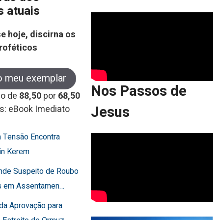
s atuais
e hoje, discirna os
roféticos
o meu exemplar
Nos Passos de
co de
88,50
por
68,50
Jesus
s: eBook Imediato
 Tensão Encontra
in Kerem
ende Suspeito de Roubo
os em Assentamen…
rda Aprovação para