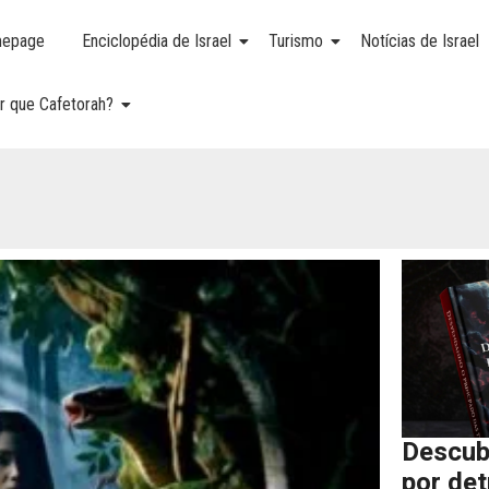
epage
Enciclopédia de Israel
Turismo
Notícias de Israel
r que Cafetorah?
Descub
por de