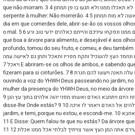
que não morram. 3 ומפרי העץ אשר בתוך הגן אמר אלהים לא תאכלו ממנו ולא תגעו בו פן תמתון 4 E disse a
serpente à mulher: Não morrerão. 4 ויאמר הנחש אל האשה לא מות תמתון 5 Porque sabe Deus, que no
dia em que comerdes dele, abrir-se-ão os vossos olh
o mal. 5 כי ידע אלהים כי ביום אכלכם ממנו ונפקחו עיניכם והייתם כאלהים ידעי טוב ורע 6 E vendo a mulher
que boa a árvore para alimento, e desejável é aos olho
profundo, tomou do seu fruto, e comeu, e deu também a 
ם ונחמד העץ להשכיל ותקח מפריו ותאכל ותתן גם לאישה עמה
ויאכל 7 E abriram-se os olhos de ambos, e sabendo que estão nus; coseram folha de figueira, e
fizeram para si cinturões. 7 ותפקחנה עיני שניהם וידעו כי עירמם הם ויתפרו עלה תאנה ויעשו להם חגרת 8 E
ouvindo a voz do YHWH Deus passeando no jardim, no 
mulher da presença do YHWH Deus, no meio da árvore do jardim. 8  אלהים מתהלך
בגן לרוח היום ויתחבא האדם ואשתו מפני יהוה אלהים בתוך עץ הגן 9 E chamou o YHWH Deus a Adão e
disse-lhe Onde estás? 9 ויקרא יהוה אלהים אל האדם ויאמר לו איכה 10 E disse: A tua voz ouvi no
jardim, e temi, porque nu estou, e escondi-me. 10 ויאמר את קלך שמעתי בגן ואירא כי עירם אנכי ואחבא
11 E Disse: Quem falou-te que nu estás? Da árvore que te ordenei para não comer dela, comeste?
11 ויאמר מי הגיד לך כי עירם אתה המן העץ אשר צויתיך לבלתי אכל ממנו אכלת 12 E disse Adão: A mulher