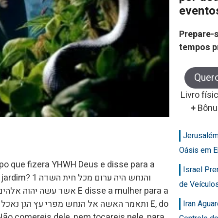
evento
Prepare-s
tempos p
Quer
Livro físi
+
Bônu
Jerusalém
Oásis em E
mpo que fizera YHWH Deus e disse para a
Israel Pr
והנחש היה ערום
de Veícul
Iran Agua
 Não comereis dele, nem tocareis nele, para