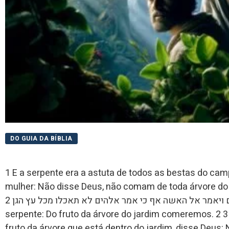
DO GUIA DA BÍBLIA
1 E a serpente era a astuta de todos as bestas do ca
mulher: Não disse Deus, não comam de toda árvore do jardim? 1  מכל חית השדה
אשר עשה יהוה אלהים ויאמר אל האשה אף כי אמר אלהים לא תאכלו מכל עץ הגן 2 E disse a mulher para a
serpente: Do fruto da árvore do jardim comeremos. 2 ותאמר האשה אל הנחש מפרי עץ הגן נאכל 3 E, do
fruto da árvore que está dentro do jardim, disse Deus: