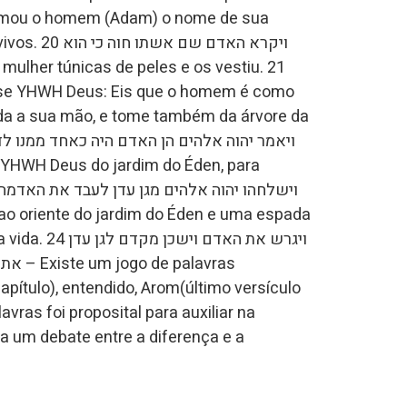
ויקרא האדם שם
nda a sua mão, e tome também da árvore da
ויגרש את האדם 
pítulo), entendido, Arom(último versículo
avras foi proposital para auxiliar na
 um debate entre a diferença e a