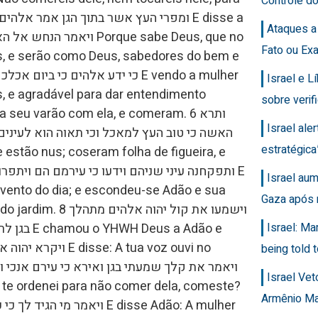
Controle d
Ataques a
Fato ou Ex
os, e serão como Deus, sabedores do bem e
Israel e 
s, e agradável para dar entendimento
sobre veri
seu varão com ela, e comeram. 6 ותרא
Israel ale
האשה כי טוב העץ למאכל וכי תאוה הוא לעיני
estratégic
Israel au
vento do dia; e escondeu-se Adão e sua
Gaza após 
וישמעו את קול יהוה
Israel: Ma
being told t
Israel Ve
Armênio M