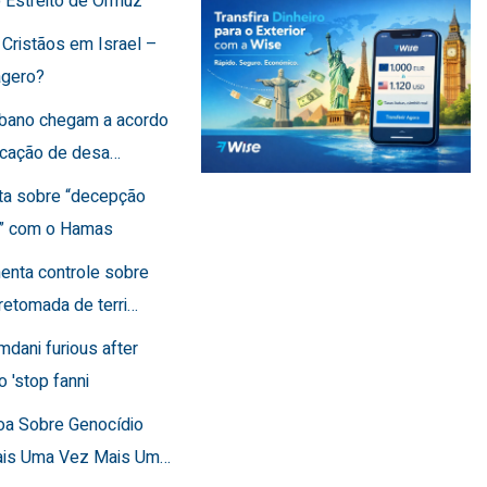
o Estreito de Ormuz
 Cristãos em Israel –
agero?
Líbano chegam a acordo
ficação de desa…
rta sobre “decepção
a” com o Hamas
menta controle sobre
retomada de terri…
mdani furious after
o 'stop fanni
toa Sobre Genocídio
ais Uma Vez Mais Um…