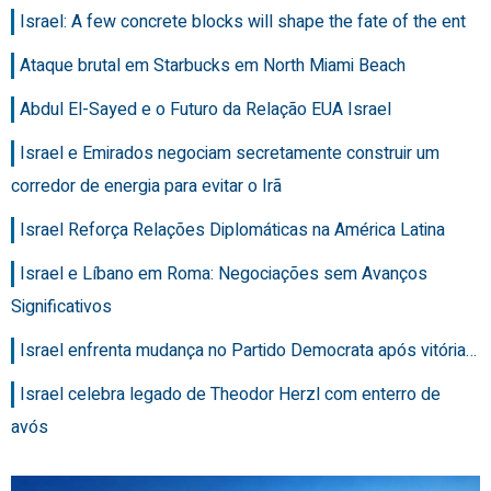
Israel: A few concrete blocks will shape the fate of the ent
Ataque brutal em Starbucks em North Miami Beach
Abdul El-Sayed e o Futuro da Relação EUA Israel
Israel e Emirados negociam secretamente construir um
corredor de energia para evitar o Irã
Israel Reforça Relações Diplomáticas na América Latina
Israel e Líbano em Roma: Negociações sem Avanços
Significativos
Israel enfrenta mudança no Partido Democrata após vitória…
Israel celebra legado de Theodor Herzl com enterro de
avós