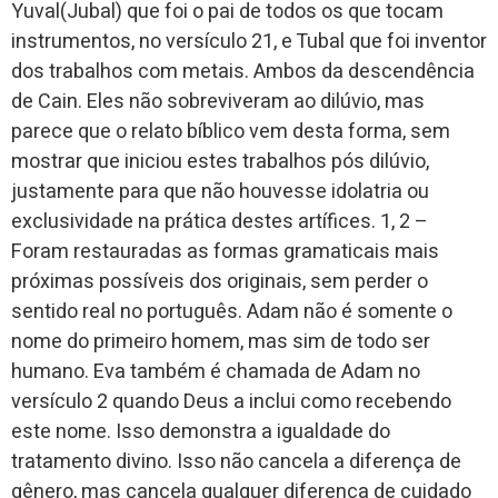
Yuval(Jubal) que foi o pai de todos os que tocam
instrumentos, no versículo 21, e Tubal que foi inventor
dos trabalhos com metais. Ambos da descendência
de Cain. Eles não sobreviveram ao dilúvio, mas
parece que o relato bíblico vem desta forma, sem
mostrar que iniciou estes trabalhos pós dilúvio,
justamente para que não houvesse idolatria ou
exclusividade na prática destes artífices. 1, 2 –
Foram restauradas as formas gramaticais mais
próximas possíveis dos originais, sem perder o
sentido real no português. Adam não é somente o
nome do primeiro homem, mas sim de todo ser
humano. Eva também é chamada de Adam no
versículo 2 quando Deus a inclui como recebendo
este nome. Isso demonstra a igualdade do
tratamento divino. Isso não cancela a diferença de
gênero, mas cancela qualquer diferença de cuidado