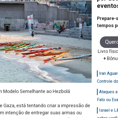
evento
Prepare-s
tempos p
Quer
Livro físi
+
Bônu
Iran Agua
Controle d
um Modelo Semelhante ao Hezbolá
Ataques a
Fato ou Ex
de Gaza, está tentando criar a impressão de
Israel e 
em intenção de entregar suas armas ou