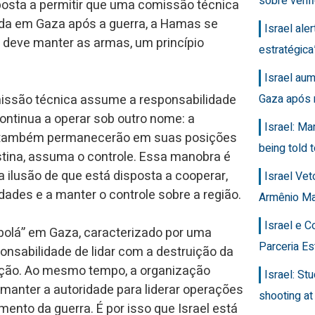
sobre veri
sposta a permitir que uma comissão técnica
ada em Gaza após a guerra, a Hamas se
Israel ale
e deve manter as armas, um princípio
estratégic
Israel au
Gaza após 
missão técnica assume a responsabilidade
continua a operar sob outro nome: a
Israel: Ma
s também permanecerão em suas posições
being told t
estina, assuma o controle. Essa manobra é
 ilusão de que está disposta a cooperar,
Israel Ve
ades e a manter o controle sobre a região.
Armênio M
Israel e 
olá” em Gaza, caracterizado por uma
Parceria Es
onsabilidade de lidar com a destruição da
ação. Ao mesmo tempo, a organização
Israel: Stu
 manter a autoridade para liderar operações
shooting at
imento da guerra. É por isso que Israel está