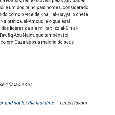
os da Hamas, responsáveis pelas atividades
udi é um dos principais nomes, considerado
nido como o vice de Khalil al-Hayya, o chefe
Na prática, al-Amoudi é o que está
 líderes da ala militar: Izz al-Din al-
awfiq Abu Naim, que também foi
ico em Gaza após a maioria de seus
se.” (João 8:43)
 and not for the first time
— Israel Hayom