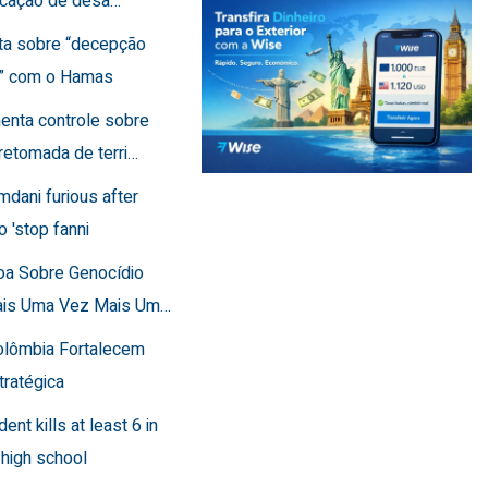
ficação de desa…
rta sobre “decepção
a” com o Hamas
menta controle sobre
retomada de terri…
mdani furious after
o 'stop fanni
toa Sobre Genocídio
ais Uma Vez Mais Um…
Colômbia Fortalecem
tratégica
dent kills at least 6 in
 high school