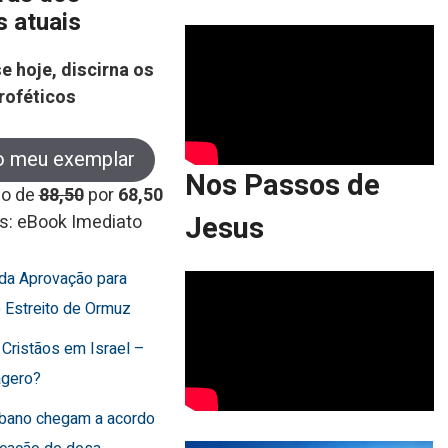
s atuais
e hoje, discirna os
roféticos
o meu exemplar
Nos Passos de
co de
88,50
por
68,50
Jesus
s: eBook Imediato
rda Aprovação para
o Estreito de Ormuz
 Cristãos em Israel –
agero?
Líbano chegam a acordo