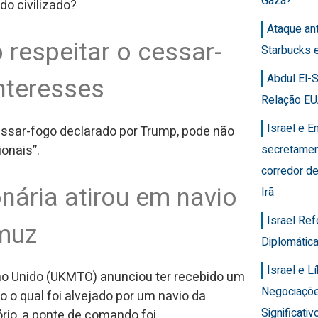
Gaza?
do civilizado?
Ataque an
 respeitar o cessar-
Starbucks 
Abdul El-
nteresses
Relação EU
Israel e 
essar-fogo declarado por Trump, pode não
secretamen
onais”.
corredor de
nária atirou em navio
Irã
Israel Re
rmuz
Diplomática
Israel e 
no Unido (UKMTO) anunciou ter recebido um
Negociaçõ
 o qual foi alvejado por um navio da
Significativ
ório, a ponte de comando foi