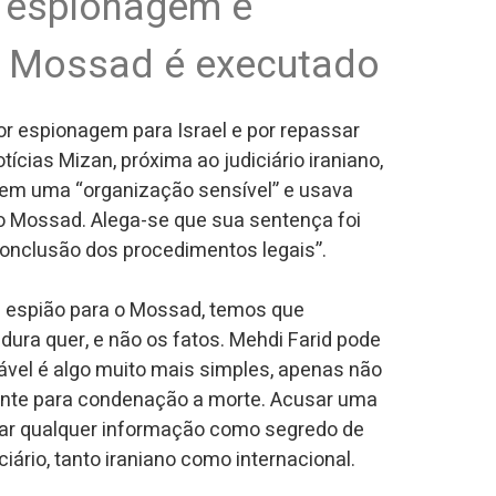
 espionagem e
o Mossad é executado
or espionagem para Israel e por repassar
cias Mizan, próxima ao judiciário iraniano,
l em uma “organização sensível” e usava
o Mossad. Alega-se que sua sentença foi
onclusão dos procedimentos legais”.
l espião para o Mossad, temos que
adura quer, e não os fatos. Mehdi Farid pode
ável é algo muito mais simples, apenas não
iente para condenação a morte. Acusar uma
rar qualquer informação como segredo de
iário, tanto iraniano como internacional.