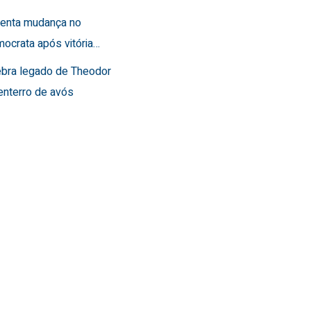
frenta mudança no
ocrata após vitória…
lebra legado de Theodor
enterro de avós