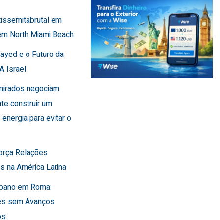
tissemitabrutal em
em North Miami Beach
Sayed e o Futuro da
A Israel
Emirados negociam
te construir um
 energia para evitar o
força Relações
s na América Latina
Líbano em Roma:
es sem Avanços
os