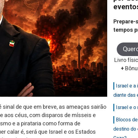
evento
Prepare-s
tempos p
Quer
Livro físi
+
Bônu
Israel e a 
diante das 
é sinal de que em breve, as ameaças sairão
Israel e 
 e aos céus, com disparos de mísseis e
Blocos de
orismo e a pirataria como forma de
destino do
er calar é, será que Israel e os Estados