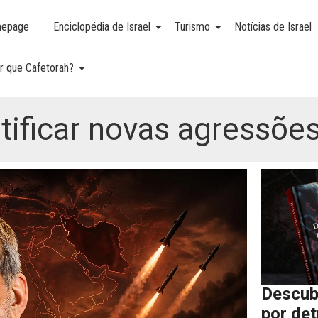
epage
Enciclopédia de Israel
Turismo
Notícias de Israel
r que Cafetorah?
stificar novas agressõe
Descub
por de