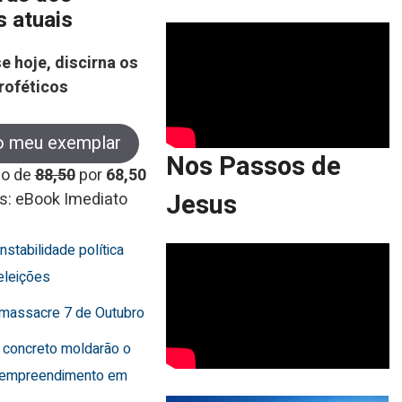
s atuais
e hoje, discirna os
roféticos
o meu exemplar
Nos Passos de
co de
88,50
por
68,50
Jesus
s: eBook Imediato
instabilidade política
eleições
o massacre 7 de Outubro
 concreto moldarão o
 empreendimento em