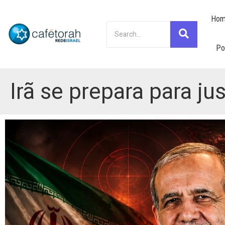
Hom
Po
Irã se prepara para ju