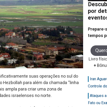
Descub
por de
evento
Prepare-s
tempos p
Quer
Livro físi
+
Bônu
gnificativamente suas operações no sul do
Iran Agua
o o Hezbollah para além da chamada “linha
Controle d
ais ampla para criar uma zona de
ades israelenses no norte.
Ataques a
Fato ou Ex