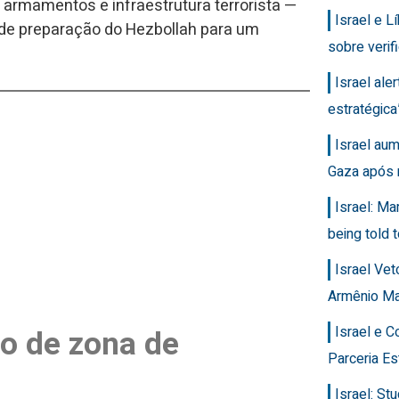
armamentos e infraestrutura terrorista —
Israel e 
l de preparação do Hezbollah para um
sobre veri
Israel ale
estratégic
Israel au
Gaza após 
Israel: Ma
being told t
Israel Ve
Armênio M
Israel e 
ão de zona de
Parceria Es
Israel: Stu