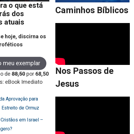
ra o que está
Caminhos Bíblicos
trás dos
s atuais
e hoje, discirna os
roféticos
o meu exemplar
Nos Passos de
co de
88,50
por
68,50
Jesus
s: eBook Imediato
rda Aprovação para
o Estreito de Ormuz
 Cristãos em Israel –
agero?