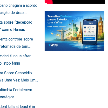
Líbano chegam a acordo
ficação de desa…
rta sobre “decepção
a” com o Hamas
menta controle sobre
retomada de terri…
mdani furious after
o 'stop fanni
toa Sobre Genocídio
ais Uma Vez Mais Um…
Colômbia Fortalecem
tratégica
dent kills at least 6 in