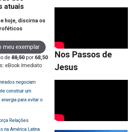
s atuais
e hoje, discirna os
roféticos
o meu exemplar
Nos Passos de
co de
88,50
por
68,50
Jesus
s: eBook Imediato
Emirados negociam
te construir um
 energia para evitar o
força Relações
s na América Latina