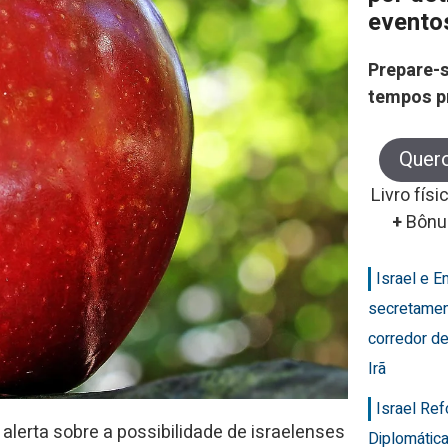
evento
Prepare-s
tempos p
Quer
Livro físi
+
Bônu
Israel e 
secretamen
corredor de
Irã
Israel Re
 alerta sobre a possibilidade de israelenses
Diplomática