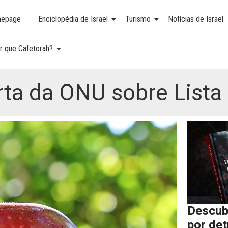
epage
Enciclopédia de Israel
Turismo
Notícias de Israel
r que Cafetorah?
lerta da ONU sobre List
Descub
por de