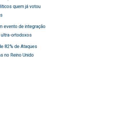
líticos quem já votou
es
m evento de integração
 ultra-ortodoxos
de 82% de Ataques
as no Reino Unido