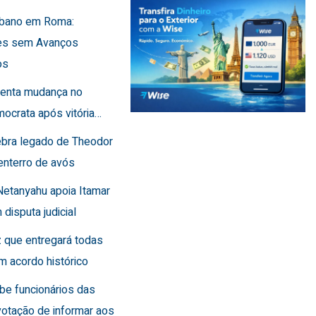
Líbano em Roma:
es sem Avanços
os
frenta mudança no
ocrata após vitória…
lebra legado de Theodor
enterro de avós
Netanyahu apoia Itamar
 disputa judicial
 que entregará todas
m acordo histórico
íbe funcionários das
otação de informar aos