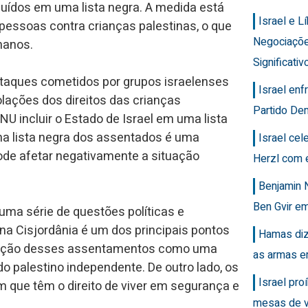
uídos em uma lista negra. A medida está
Israel e 
pessoas contra crianças palestinas, o que
Negociaçõ
manos.
Significativ
taques cometidos por grupos israelenses
Israel en
lações dos direitos das crianças
Partido Dem
U incluir o Estado de Israel em uma lista
 na lista negra dos assentados é uma
Israel ce
pode afetar negativamente a situação
Herzl com 
Benjamin 
Ben Gvir em
ma série de questões políticas e
na Cisjordânia é um dos principais pontos
Hamas diz
strução desses assentamentos como uma
as armas e
o palestino independente. De outro lado, os
Israel pro
que têm o direito de viver em segurança e
mesas de v