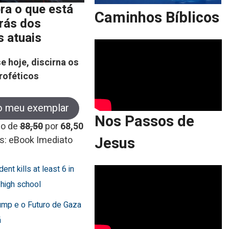
ra o que está
Caminhos Bíblicos
trás dos
s atuais
e hoje, discirna os
roféticos
o meu exemplar
Nos Passos de
co de
88,50
por
68,50
Jesus
s: eBook Imediato
dent kills at least 6 in
 high school
ump e o Futuro de Gaza
ã