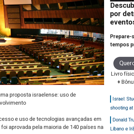
Descub
por de
evento
Prepare-s
tempos p
Quer
Livro físi
+
Bônu
uma proposta israelense: uso de
Israel: Stu
volvimento
shooting at
acesso e uso de tecnologias avançadas em
Donald Tr
foi aprovada pela maioria de 140 países na
Líbano e Ir