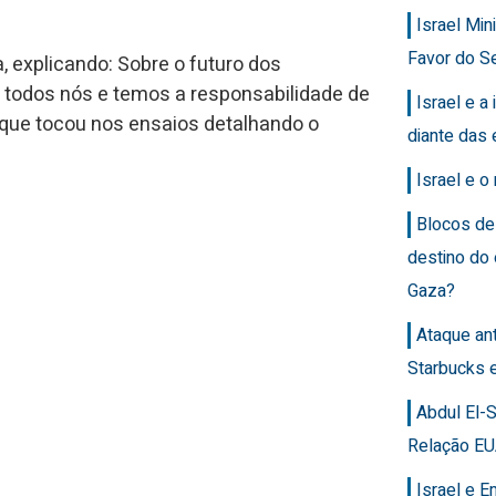
Israel Min
Favor do Se
 explicando: Sobre o futuro dos
 todos nós e temos a responsabilidade de
Israel e a 
a que tocou nos ensaios detalhando o
diante das 
Israel e 
Blocos de
destino do
Gaza?
Ataque an
Starbucks 
Abdul El-
Relação EU
Israel e 