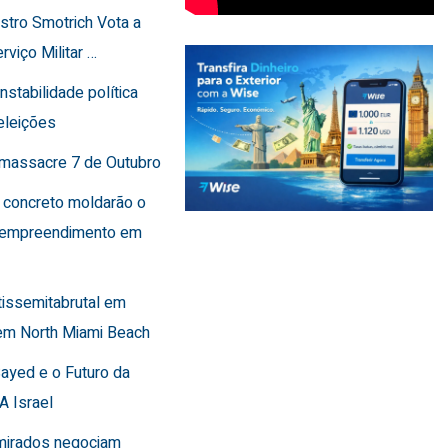
istro Smotrich Vota a
rviço Militar …
instabilidade política
eleições
o massacre 7 de Outubro
 concreto moldarão o
 empreendimento em
tissemitabrutal em
em North Miami Beach
Sayed e o Futuro da
A Israel
Emirados negociam