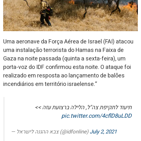
Uma aeronave da Força Aérea de Israel (FAI) atacou
uma instalação terrorista do Hamas na Faixa de
Gaza na noite passada (quinta a sexta-feira), um
porta-voz do IDF confirmou esta noite. O ataque foi
realizado em resposta ao lançamento de balões
incendiários em território israelense.”
תיעוד לתקיפת צה"ל, הלילה ברצועת עזה >>
pic.twitter.com/4cflD8uLDD
— צבא ההגנה לישראל (@idfonline)
July 2, 2021