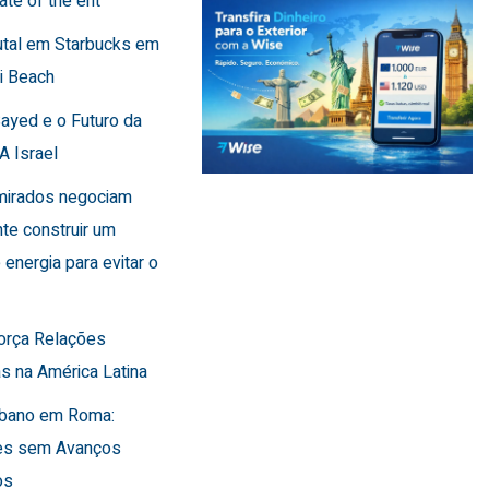
ate of the ent
utal em Starbucks em
i Beach
Sayed e o Futuro da
A Israel
Emirados negociam
te construir um
 energia para evitar o
força Relações
s na América Latina
Líbano em Roma:
es sem Avanços
os