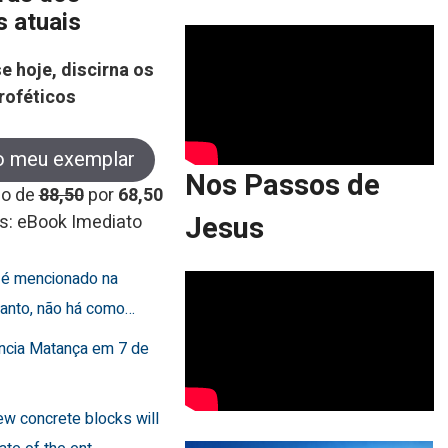
s atuais
e hoje, discirna os
roféticos
o meu exemplar
Nos Passos de
co de
88,50
por
68,50
Jesus
s: eBook Imediato
o é mencionado na
rtanto, não há como…
uncia Matança em 7 de
few concrete blocks will