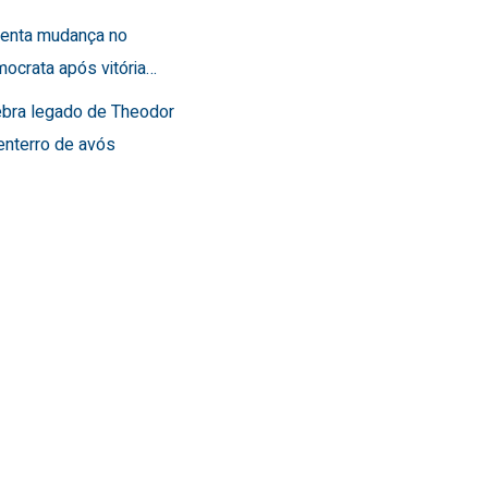
frenta mudança no
ocrata após vitória…
lebra legado de Theodor
enterro de avós