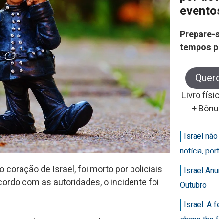
evento
Prepare-s
tempos p
Quer
Livro físi
+
Bônu
Israel nã
notícia, po
ração de Israel, foi morto por policiais
Israel An
ordo com as autoridades, o incidente foi
Outubro
Israel: A 