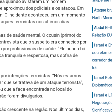
shape the f
 área quando avistaram um homem
se aproximou dos policiais e os atacou. Em
Ataque br
em. O incidente aconteceu em um momento
North Miam
aques terroristas nos últimos dias.
Abdul El-
emas de saúde mental. O cousin (primo) do
Relação EU
entrevista que o suspeito era conhecido por
Israel e 
 por profissionais de saúde. “Ele nunca foi
secretamen
a tranquila e respeitosa, mas sofria de
corredor de
Irã
o por intenções terroristas. “Nós estamos
Israel Re
r que se tratava de um ataque terrorista”,
Diplomática
ou que a faca encontrada no local do
Israel e 
 não foram divulgados.
Negociaçõ
o crescente na região. Nos últimos dias,
Significativ