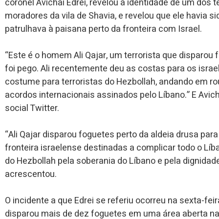
coronel Avichai
Edrei, revelou a identidade de um dos 
moradores da vila de Shavia, e revelou que ele havia
patrulhava à paisana perto da fronteira com Israel.
“Este é o homem Ali
Qajar, um terrorista que disparou
foi pego. Ali recentemente deu as costas para os isr
costume para terroristas do Hezbollah, andando em ro
acordos internacionais assinados pelo Líbano.” E
Avic
social Twitter.
“Ali Qajar disparou foguetes perto da aldeia drusa par
fronteira israelense destinadas a complicar todo o Lí
do Hezbollah pela soberania do Líbano e pela dignidade
acrescentou.
O incidente a que Edrei se referiu ocorreu na sexta-fei
disparou mais de dez foguetes em uma área aberta nas