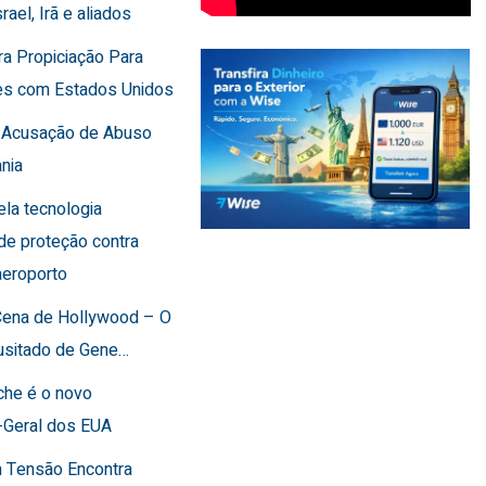
rael, Irã e aliados
ra Propiciação Para
es com Estados Unidos
F Acusação de Abuso
nia
cela tecnologia
de proteção contra
aeroporto
 Cena de Hollywood – O
usitado de Gene…
che é o novo
-Geral dos EUA
 Tensão Encontra