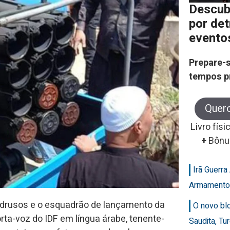
Descub
por de
evento
Prepare-s
tempos p
Quer
Livro físi
+
Bônu
Irã Guerr
Armamento
s drusos e o esquadrão de lançamento da
O novo bl
orta-voz do IDF em língua árabe, tenente-
Saudita, Tu