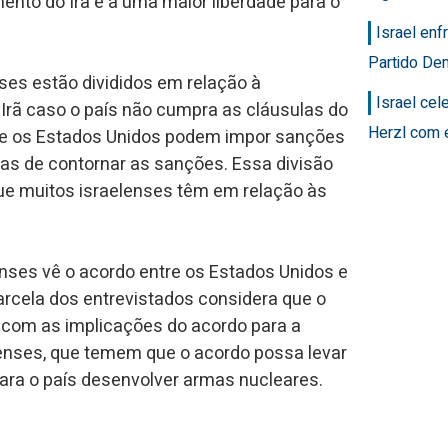
to do Irã e a uma maior liberdade para o
Israel en
Partido Dem
es estão divididos em relação à
Israel ce
rã caso o país não cumpra as cláusulas do
Herzl com 
ue os Estados Unidos podem impor sanções
mas de contornar as sanções. Essa divisão
 que muitos israelenses têm em relação às
enses vê o acordo entre os Estados Unidos e
rcela dos entrevistados considera que o
 com as implicações do acordo para a
lenses, que temem que o acordo possa levar
ara o país desenvolver armas nucleares.