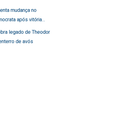
frenta mudança no
ocrata após vitória…
lebra legado de Theodor
enterro de avós