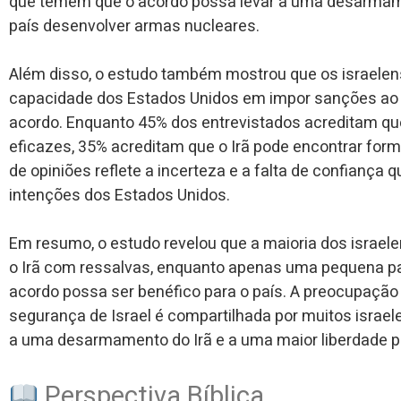
que temem que o acordo possa levar a uma desarmamen
país desenvolver armas nucleares.
Além disso, o estudo também mostrou que os israelens
capacidade dos Estados Unidos em impor sanções ao I
acordo. Enquanto 45% dos entrevistados acreditam q
eficazes, 35% acreditam que o Irã pode encontrar for
de opiniões reflete a incerteza e a falta de confiança
intenções dos Estados Unidos.
Em resumo, o estudo revelou que a maioria dos israel
o Irã com ressalvas, enquanto apenas uma pequena pa
acordo possa ser benéfico para o país. A preocupação
segurança de Israel é compartilhada por muitos israe
a uma desarmamento do Irã e a uma maior liberdade p
Perspectiva Bíblica