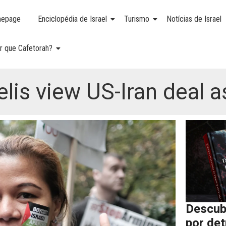
epage
Enciclopédia de Israel
Turismo
Notícias de Israel
r que Cafetorah?
aelis view US-Iran deal a
Descub
por de