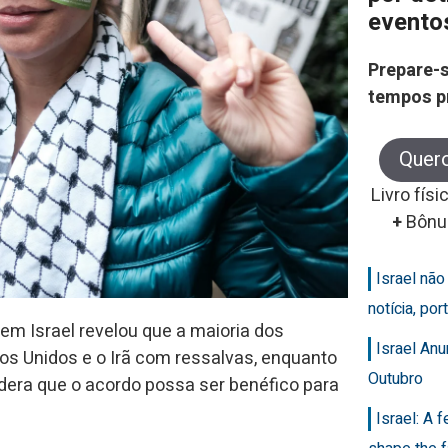
evento
Prepare-s
tempos p
Quer
Livro físi
+
Bônu
Israel nã
notícia, po
em Israel revelou que a maioria dos
Israel An
os Unidos e o Irã com ressalvas, enquanto
Outubro
era que o acordo possa ser benéfico para
Israel: A 