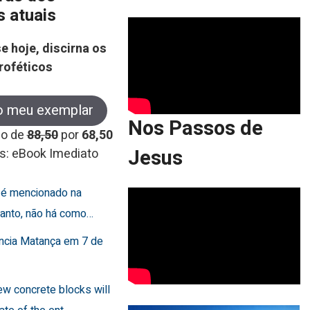
s atuais
e hoje, discirna os
roféticos
o meu exemplar
Nos Passos de
co de
88,50
por
68,50
Jesus
s: eBook Imediato
o é mencionado na
rtanto, não há como…
uncia Matança em 7 de
few concrete blocks will