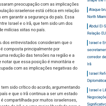
shape the f
ressaram preocupação com as implicações
Ataque br
opulação israelense está cética em relação
 em garantir a segurança do país. Essa
North Miam
ntre Israel e o Irã, que tem sido um dos
Abdul El-
e milícias xiitas no país.
Relação EU
 dos entrevistados consideram que o
Israel e 
ão é composta principalmente por
secretamen
 uma redução das tensões na região e a
corredor de
e notar que essa posição é minoritária e
Irã
ocupada com as implicações negativas do
Israel Re
Diplomática
 tem sido crítico do acordo, argumentando
Israel e 
aís e que o Irã continua a ser um estado
Negociaçõ
a é compartilhada por muitos israelenses,
Significativ