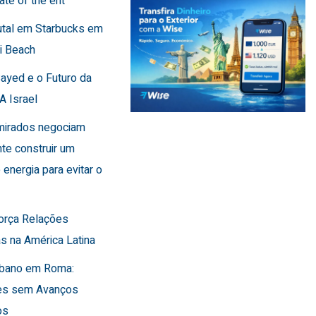
ate of the ent
utal em Starbucks em
i Beach
Sayed e o Futuro da
A Israel
Emirados negociam
te construir um
 energia para evitar o
força Relações
s na América Latina
Líbano em Roma:
es sem Avanços
os