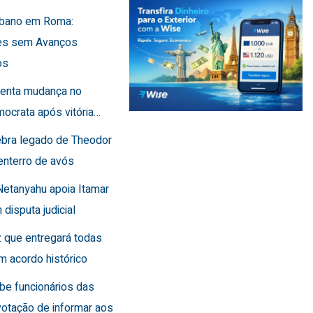
Líbano em Roma:
es sem Avanços
os
frenta mudança no
ocrata após vitória…
lebra legado de Theodor
enterro de avós
Netanyahu apoia Itamar
 disputa judicial
 que entregará todas
m acordo histórico
íbe funcionários das
otação de informar aos