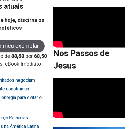
s atuais
e hoje, discirna os
roféticos
o meu exemplar
Nos Passos de
co de
88,50
por
68,50
Jesus
s: eBook Imediato
Emirados negociam
te construir um
 energia para evitar o
força Relações
s na América Latina