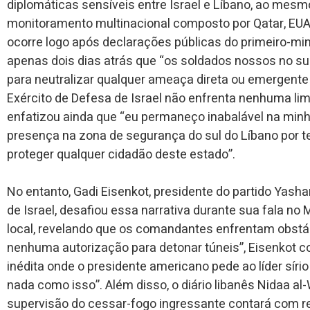
diplomáticas sensíveis entre Israel e Líbano, ao me
monitoramento multinacional composto por Qatar, EUA, 
ocorre logo após declarações públicas do primeiro-mi
apenas dois dias atrás que “os soldados nossos no su
para neutralizar qualquer ameaça direta ou emergente
Exército de Defesa de Israel não enfrenta nenhuma li
enfatizou ainda que “eu permaneço inabalável na mi
presença na zona de segurança do sul do Líbano por t
proteger qualquer cidadão deste estado”.
No entanto, Gadi Eisenkot, presidente do partido Yasha
de Israel, desafiou essa narrativa durante sua fala 
local, revelando que os comandantes enfrentam obstác
nenhuma autorização para detonar túneis”, Eisenkot 
inédita onde o presidente americano pede ao líder sír
nada como isso”. Além disso, o diário libanês Nidaa a
supervisão do cessar-fogo ingressante contará com re