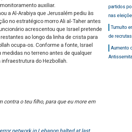
monitoramento auxiliar.
partidos po
ou a Al-Arabiya que Jerusalém pediu às
nas eleiçõ
 no estratégico morro Ali al-Taher antes
Tumulto e
 funcionário acrescentou que Israel pretende
de recrutas
estantes ao longo da linha de crista para
llah ocupa-os. Conforme a fonte, Israel
Aumento 
medidas no terreno antes de qualquer
Antissemit
infraestrutura do Hezbollah.
m contra o teu filho, para que eu more em
error network in Lebanon halted at last