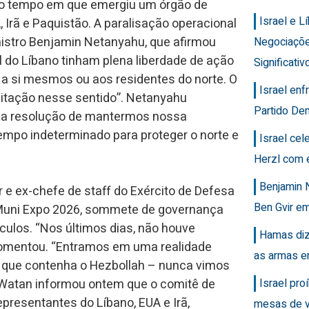
smo tempo em que emergiu um órgão de
Israel e 
Irã e Paquistão. A paralisação operacional
nistro Benjamin Netanyahu, que afirmou
Negociaçõ
l do Líbano tinham plena liberdade de ação
Significativ
 a si mesmos ou aos residentes do norte. O
Israel en
mitação nesse sentido”. Netanyahu
Partido Dem
nha resolução de mantermos nossa
empo indeterminado para proteger o norte e
Israel ce
Herzl com 
Benjamin 
r e ex-chefe de staff do Exército de Defesa
Ben Gvir em
no Muni Expo 2026, sommete de governança
ulos. “Nos últimos dias, não houve
Hamas diz
comentou. “Entramos em uma realidade
as armas e
io que contenha o Hezbollah – nunca vimos
Israel pro
l-Watan informou ontem que o comitê de
presentantes do Líbano, EUA e Irã,
mesas de v