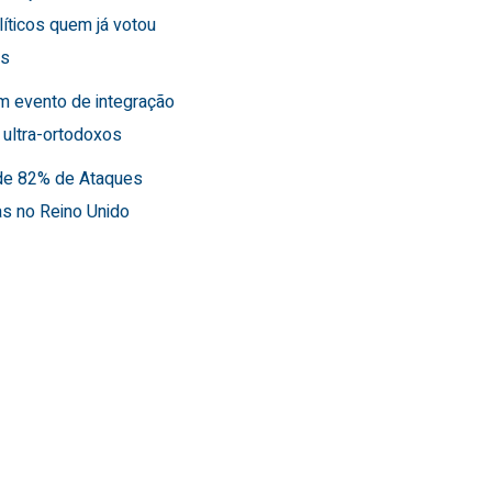
líticos quem já votou
es
m evento de integração
 ultra-ortodoxos
de 82% de Ataques
as no Reino Unido