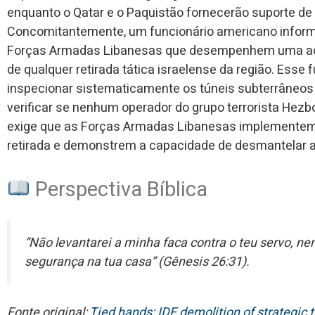
enquanto o Qatar e o Paquistão fornecerão suporte de 
Concomitantemente, um funcionário americano inform
Forças Armadas Libanesas que desempenhem uma ação
de qualquer retirada tática israelense da região. Esse
inspecionar sistematicamente os túneis subterrâneos r
verificar se nenhum operador do grupo terrorista Hezbo
exige que as Forças Armadas Libanesas implementem 
retirada e demonstrem a capacidade de desmantelar a 
Perspectiva Bíblica
“Não levantarei a minha faca contra o teu servo, ne
segurança na tua casa” (Gênesis 26:31).
Fonte original:
Tied hands: IDF demolition of strategic t