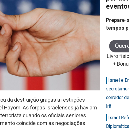
evento
Prepare-s
tempos p
Quer
Livro físi
+
Bônu
Israel e 
secretamen
corredor de
pou da destruição graças a restrições
Irã
el Hayom. As forças israelenses já haviam
 terrorista quando os oficiais seniores
Israel Re
imento coincide com as negociações
Diplomática