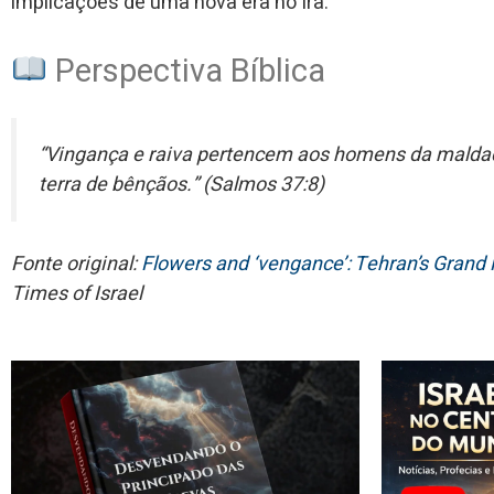
implicações de uma nova era no Irã.
Perspectiva Bíblica
“Vingança e raiva pertencem aos homens da malda
terra de bênçãos.” (Salmos 37:8)
Fonte original:
Flowers and ‘vengance’: Tehran’s Grand
Times of Israel