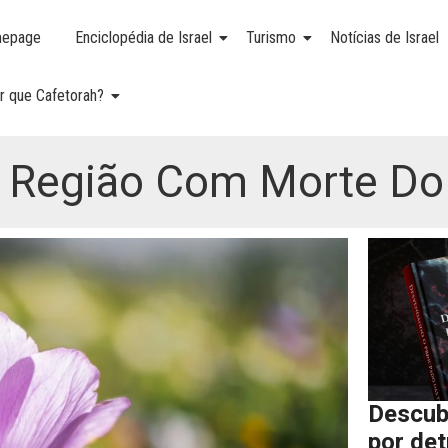
epage
Enciclopédia de Israel
Turismo
Notícias de Israel
r que Cafetorah?
a Região Com Morte Do 
Descub
por de