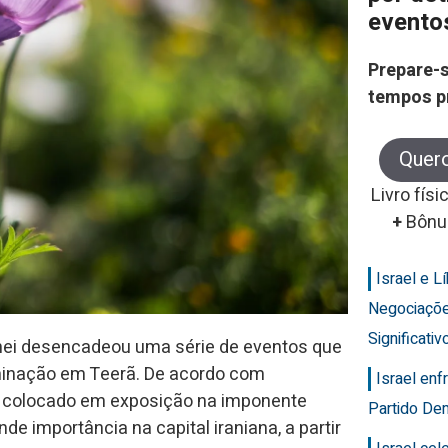
evento
Prepare-s
tempos p
Quer
Livro físi
+
Bônu
Israel e 
Negociaçõ
Significativ
enei desencadeou uma série de eventos que
inação em Teerã. De acordo com
Israel en
erá colocado em exposição na imponente
Partido Dem
e importância na capital iraniana, a partir