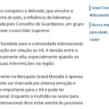
Israel Con
so complexo e delicado, que envolve a
Antissemit
rna do país, a influência da liderança
omada pelo Conselho de Guardianes, um grupo
Novos imi
mear o novo líder supremo.
para alyiah
Israel
unidade para a comunidade internacional,
ção em relação ao Irã. A tensão entre a
oricamente alta, especialmente quando se
suas intervenções na região.
amenei na Mesquita Grand Mosalla é apenas
mete ser marcada por intensa emoção e
importante para o Irã e pode ter
ional. Enquanto a multidão se reúne para
rnacional deve estar atenta às possíveis