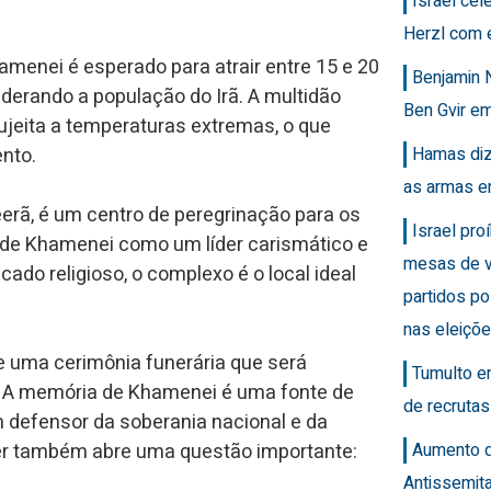
Israel ce
Herzl com 
amenei é esperado para atrair entre 15 e 20
Benjamin 
erando a população do Irã. A multidão
Ben Gvir em
sujeita a temperaturas extremas, o que
Hamas diz
nto.
as armas e
erã, é um centro de peregrinação para os
Israel pro
 de Khamenei como um líder carismático e
mesas de v
cado religioso, o complexo é o local ideal
partidos po
nas eleiçõ
e uma cerimônia funerária que será
Tumulto e
 A memória de Khamenei é uma fonte de
de recrutas
 defensor da soberania nacional e da
Aumento 
íder também abre uma questão importante:
Antissemit