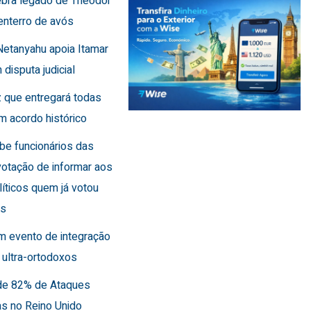
lebra legado de Theodor
enterro de avós
Netanyahu apoia Itamar
 disputa judicial
 que entregará todas
m acordo histórico
íbe funcionários das
otação de informar aos
líticos quem já votou
es
m evento de integração
 ultra-ortodoxos
de 82% de Ataques
as no Reino Unido