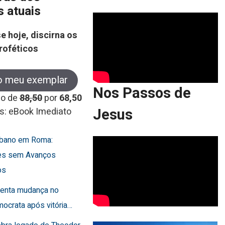
s atuais
e hoje, discirna os
roféticos
o meu exemplar
Nos Passos de
co de
88,50
por
68,50
Jesus
s: eBook Imediato
Líbano em Roma:
es sem Avanços
os
frenta mudança no
ocrata após vitória…