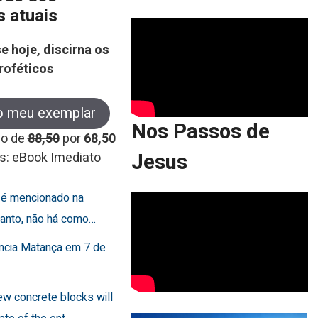
s atuais
e hoje, discirna os
roféticos
o meu exemplar
Nos Passos de
co de
88,50
por
68,50
Jesus
s: eBook Imediato
o é mencionado na
rtanto, não há como…
uncia Matança em 7 de
few concrete blocks will