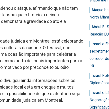
shape the f
ondenou o ataque, afirmando que não tem
Ataque br
essou que o tiroteio a deixou
North Miam
l demonstra a gravidade do ato e a
Abdul El-
Relação EU
ade judaica em Montreal está celebrando
Israel e 
 culturais da cidade. O festival, que
secretamen
 uma ocasião importante para celebrar a
corredor de
eio como perto de locais importantes para a
Irã
o motivado por preconceito ou ódio.
Israel Re
ão divulgou ainda informações sobre os
Diplomática
nidade local está em choque e muitos
Israel e 
 a possibilidade de que o atentado seja
Negociaçõ
comunidade judaica em Montreal.
Significativ