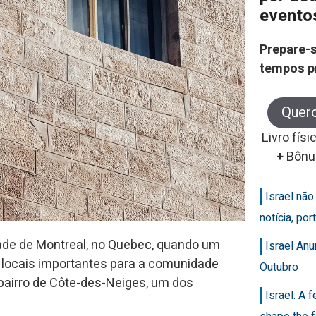
evento
Prepare-s
tempos p
Quer
Livro físi
+
Bônu
Israel nã
notícia, po
de de Montreal, no Quebec, quando um
Israel An
e locais importantes para a comunidade
Outubro
 bairro de Côte-des-Neiges, um dos
Israel: A 