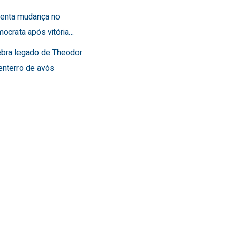
frenta mudança no
ocrata após vitória…
lebra legado de Theodor
enterro de avós