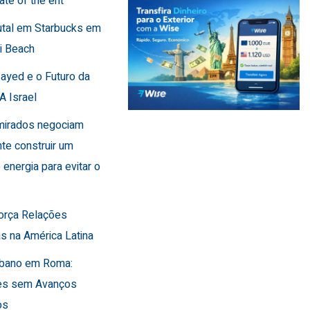
ate of the ent
utal em Starbucks em
i Beach
Sayed e o Futuro da
A Israel
Emirados negociam
te construir um
 energia para evitar o
força Relações
s na América Latina
Líbano em Roma:
es sem Avanços
os