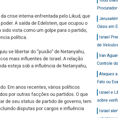
Todd Blan
Procurador
da crise interna enfrentada pelo Likud, que
Jerusalém
poder. A saída de Edelstein, que ocupou o
Oásis em E
 sido vista como um golpe para o partido,
Israel Pr
cia política.
de Veícul
uiu se libertar do “puxão” de Netanyahu,
Iran Agua
icos mais influentes de Israel. A relação
Controle d
inda esteja sob a influência de Netanyahu,
Ataques a
Fato ou Ex
do. Em anos recentes, vários políticos
Israel e 
dos por outras facções ou partidos. O que
sobre veri
ar de seu status de partido de governo, tem
cluindo disputas por cargos e influência
Israel ale