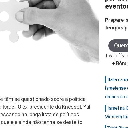
evento
Prepare-s
tempos p
Quer
Livro físi
+
Bônu
Italia can
israelense 
drones no 
e têm se questionado sobre a política
a Israel. O ex-presidente da Knesset, Yuli
Israel na
ressando na longa lista de políticos
Western In
que ele ainda não tenha se desfeito