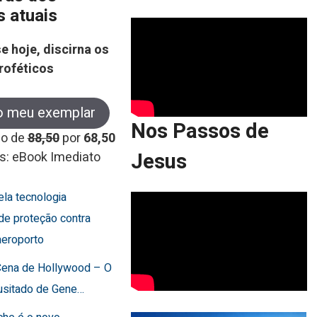
s atuais
e hoje, discirna os
roféticos
o meu exemplar
Nos Passos de
co de
88,50
por
68,50
Jesus
s: eBook Imediato
cela tecnologia
de proteção contra
aeroporto
 Cena de Hollywood – O
usitado de Gene…