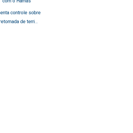
a” com o Hamas
menta controle sobre
retomada de terri…