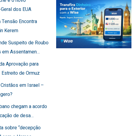
che é o novo
-Geral dos EUA
 Tensão Encontra
in Kerem
ende Suspeito de Roubo
os em Assentamen…
rda Aprovação para
o Estreito de Ormuz
 Cristãos em Israel –
agero?
Líbano chegam a acordo
ficação de desa…
rta sobre “decepção