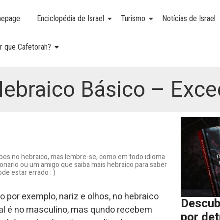
epage
Enciclopédia de Israel
Turismo
Notícias de Israel
r que Cafetorah?
Hebraico Básico – Exce
os no hebraico, mas lembre-se, como em todo idioma
onario ou um amigo que saiba mais hebraico para saber
de estar errado : )
 por exemplo, nariz e olhos, no hebraico
Descub
ural é no masculino, mas qundo recebem
por de