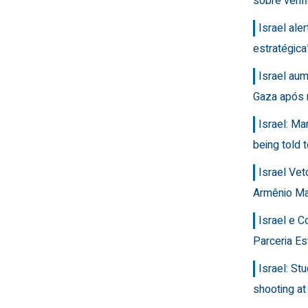
sobre veri
Israel ale
estratégic
Israel au
Gaza após 
Israel: Ma
being told t
Israel Ve
Armênio M
Israel e 
Parceria Es
Israel: Stu
shooting at