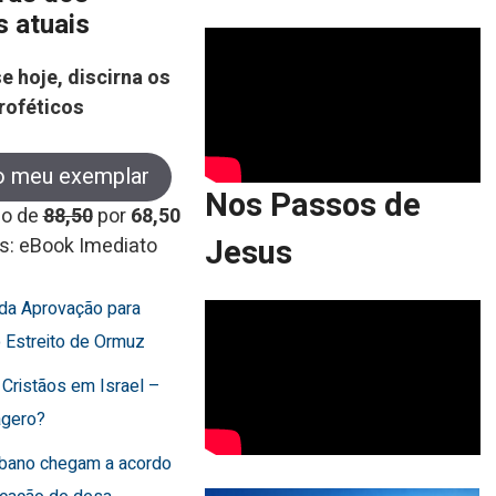
s atuais
e hoje, discirna os
roféticos
o meu exemplar
Nos Passos de
co de
88,50
por
68,50
Jesus
s: eBook Imediato
rda Aprovação para
o Estreito de Ormuz
 Cristãos em Israel –
agero?
Líbano chegam a acordo