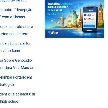
ficação de desa…
rta sobre “decepção
a” com o Hamas
menta controle sobre
retomada de terri…
mdani furious after
o 'stop fanni
toa Sobre Genocídio
ais Uma Vez Mais Um…
Colômbia Fortalecem
tratégica
dent kills at least 6 in
 high school