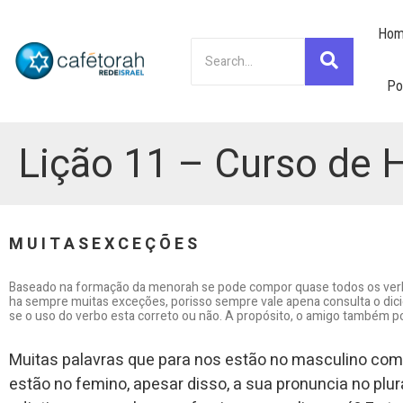
Hom
Po
Lição 11 – Curso de 
M U I T A S E X C E Ç Õ E S
Baseado na formação da menorah se pode compor quase todos os verb
ha sempre muitas exceções, porisso sempre vale apena consulta o dici
se o uso do verbo esta correto ou não. A propósito, o amigo também po
Muitas palavras que para nos estão no masculino como
estão no femino, apesar disso, a sua pronuncia no pl