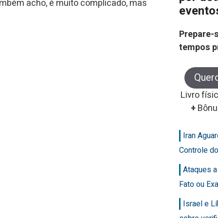
ambém acho, é muito complicado, mas
evento
Prepare-s
tempos p
Quer
Livro físi
+
Bônu
Iran Agua
Controle d
Ataques a
Fato ou Ex
Israel e 