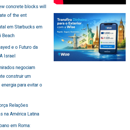
few concrete blocks will
ate of the ent
utal em Starbucks em
i Beach
Sayed e o Futuro da
A Israel
Emirados negociam
te construir um
 energia para evitar o
força Relações
s na América Latina
Líbano em Roma: