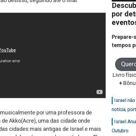
o desistiu, seguindo até o final.
Descub
por de
evento
Prepare-s
tempos p
Quer
Livro físi
+
Bônu
Israel nã
notícia, po
 musicalmente por uma professora de
a de Akko(Acre), uma das cidade onde
Israel An
as cidades mais antigas de Israel e mais
Outubro