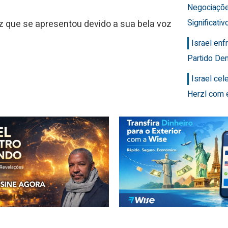
Negociaçõ
Significativ
z que se apresentou devido a sua bela voz
Israel en
Partido Dem
Israel ce
Herzl com 