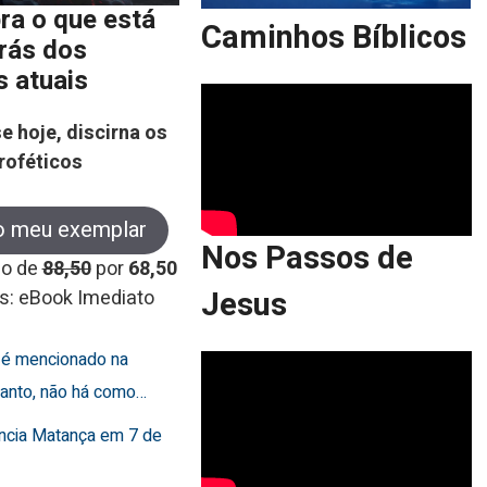
ra o que está
Caminhos Bíblicos
trás dos
s atuais
e hoje, discirna os
roféticos
o meu exemplar
Nos Passos de
co de
88,50
por
68,50
Jesus
s: eBook Imediato
o é mencionado na
rtanto, não há como…
uncia Matança em 7 de