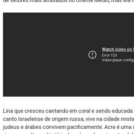
de setores mais atrasados no Oriente Médio, mas ela nã
Lina que cresceu cantando em coral e sendo educada
canto Israelense de origem russa, vive na cidade mist
judeus e árabes convivem pacificamente. Acre é uma d