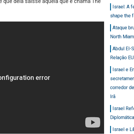
 de que dela saísse aquela que é chama The
Israel: A 
shape the f
Ataque br
North Miam
Abdul El-
Relação EU
Israel e 
secretamen
corredor de
Irã
Israel Re
Diplomática
Israel e 