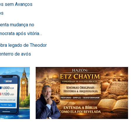
es sem Avanços
os
frenta mudança no
ocrata após vitória…
lebra legado de Theodor
enterro de avós