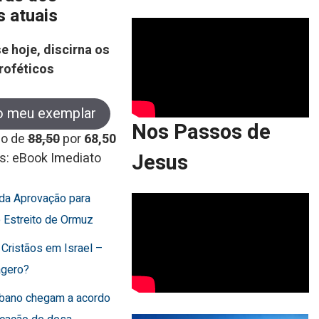
s atuais
e hoje, discirna os
roféticos
o meu exemplar
Nos Passos de
co de
88,50
por
68,50
Jesus
s: eBook Imediato
rda Aprovação para
o Estreito de Ormuz
 Cristãos em Israel –
agero?
Líbano chegam a acordo