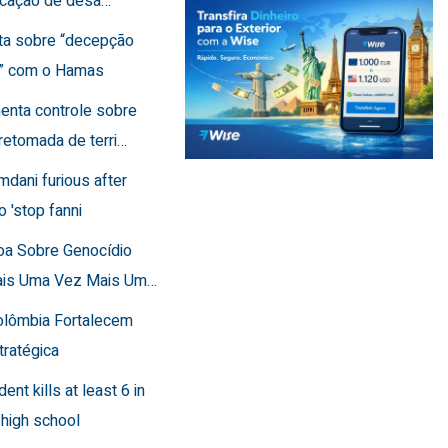
ficação de desa…
rta sobre “decepção
a” com o Hamas
menta controle sobre
retomada de terri…
mdani furious after
o 'stop fanni
toa Sobre Genocídio
ais Uma Vez Mais Um…
Colômbia Fortalecem
tratégica
dent kills at least 6 in
 high school