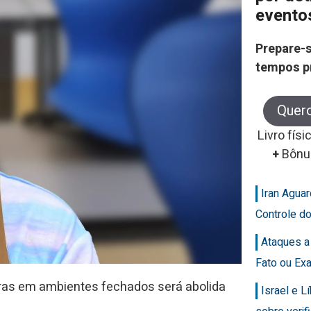
evento
Prepare-s
tempos p
Quer
Livro físi
+
Bônu
Iran Agua
Controle d
Ataques a
Fato ou Ex
caras em ambientes fechados será abolida
Israel e 