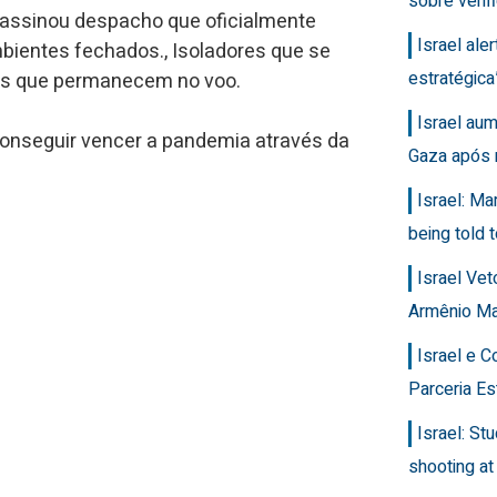
sobre veri
y, assinou despacho que oficialmente
Israel ale
bientes fechados., Isoladores que se
estratégic
as que permanecem no voo.
Israel au
 conseguir vencer a pandemia através da
Gaza após 
Israel: Ma
being told t
Israel Ve
Armênio M
Israel e 
Parceria Es
Israel: Stu
shooting at