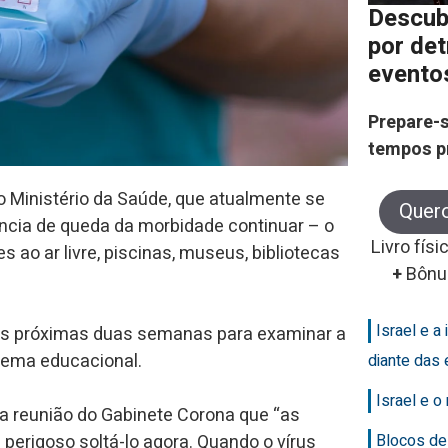
Descub
por de
evento
Prepare-s
tempos p
 o Ministério da Saúde, que atualmente se
Quer
cia de queda da morbidade continuar – o
Livro físi
 ao ar livre, piscinas, museus, bibliotecas
+
Bônu
Israel e a 
as próximas duas semanas para examinar a
stema educacional.
diante das 
Israel e 
da reunião do Gabinete Corona que “as
Blocos de
perigoso soltá-lo agora. Quando o vírus