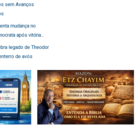
es sem Avanços
os
frenta mudança no
ocrata após vitória…
lebra legado de Theodor
enterro de avós