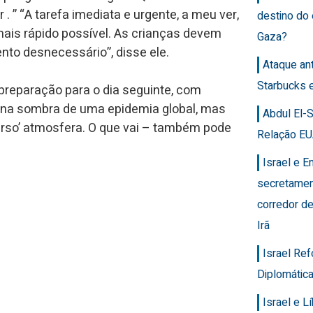
 ” “A tarefa imediata e urgente, a meu ver,
destino do
is rápido possível. As crianças devem
Gaza?
nto desnecessário”, disse ele.
Ataque an
Starbucks 
preparação para o dia seguinte, com
 na sombra de uma epidemia global, mas
Abdul El-
rso’ atmosfera. O que vai – também pode
Relação EU
Israel e 
secretamen
corredor de
Irã
Israel Re
Diplomática
Israel e 