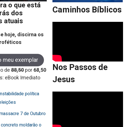
ra o que está
Caminhos Bíblicos
trás dos
s atuais
e hoje, discirna os
roféticos
o meu exemplar
Nos Passos de
co de
88,50
por
68,50
Jesus
s: eBook Imediato
instabilidade política
eleições
o massacre 7 de Outubro
 concreto moldarão o