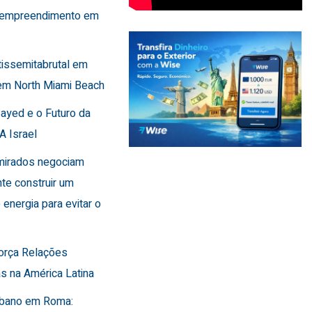
 empreendimento em
tissemitabrutal em
em North Miami Beach
Sayed e o Futuro da
A Israel
Emirados negociam
te construir um
 energia para evitar o
força Relações
s na América Latina
Líbano em Roma: