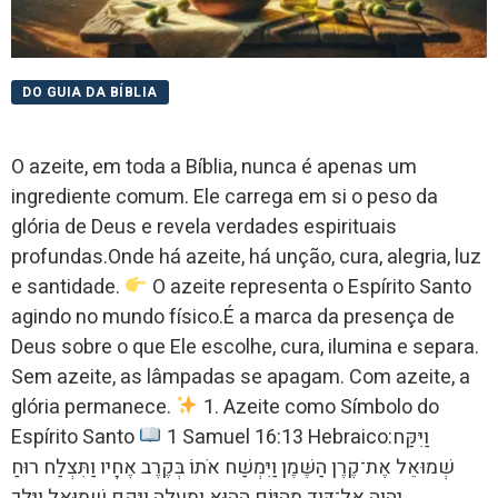
DO GUIA DA BÍBLIA
O azeite, em toda a Bíblia, nunca é apenas um
ingrediente comum. Ele carrega em si o peso da
glória de Deus e revela verdades espirituais
profundas.Onde há azeite, há unção, cura, alegria, luz
e santidade.
O azeite representa o Espírito Santo
agindo no mundo físico.É a marca da presença de
Deus sobre o que Ele escolhe, cura, ilumina e separa.
Sem azeite, as lâmpadas se apagam. Com azeite, a
glória permanece.
1. Azeite como Símbolo do
Espírito Santo
1 Samuel 16:13 Hebraico:וַיִּקַּח
שְׁמוּאֵל אֶת־קֶרֶן הַשֶּׁמֶן וַיִּמְשַׁח אֹתוֹ בְּקֶרֶב אֶחָיו וַתִּצְלַח רוּחַ
יְהוָה אֶל־דָּוִד מֵהַיּוֹם הַהוּא וָמָעְלָה וַיָּקָם שְׁמוּאֵל וַיֵּלֶךְ