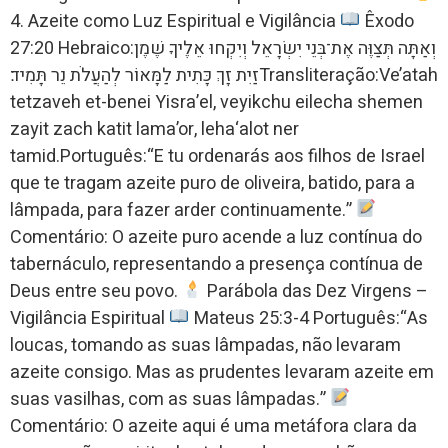
4. Azeite como Luz Espiritual e Vigilância
Êxodo
27:20 Hebraico:וְאַתָּה תְּצַוֶּה אֶת־בְּנֵי יִשְׂרָאֵל וְיִקְחוּ אֵלֶיךָ שֶׁמֶן
זַיִת זָךְ כָּתִית לַמָּאוֹר לְהַעֲלֹת נֵר תָּמִיד׃Transliteração:Ve’atah
tetzaveh et-benei Yisra’el, veyikchu eilecha shemen
zayit zach katit lama’or, leha‘alot ner
tamid.Português:“E tu ordenarás aos filhos de Israel
que te tragam azeite puro de oliveira, batido, para a
lâmpada, para fazer arder continuamente.”
Comentário: O azeite puro acende a luz contínua do
tabernáculo, representando a presença contínua de
Deus entre seu povo.
Parábola das Dez Virgens –
Vigilância Espiritual
Mateus 25:3-4 Português:“As
loucas, tomando as suas lâmpadas, não levaram
azeite consigo. Mas as prudentes levaram azeite em
suas vasilhas, com as suas lâmpadas.”
Comentário: O azeite aqui é uma metáfora clara da