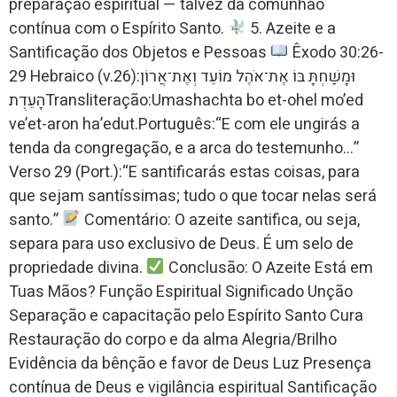
preparação espiritual — talvez da comunhão
contínua com o Espírito Santo.
5. Azeite e a
Santificação dos Objetos e Pessoas
Êxodo 30:26-
29 Hebraico (v.26):וּמָשַׁחְתָּ בּוֹ אֶת־אֹהֶל מוֹעֵד וְאֶת־אֲרוֹן
הָעֵדֻת׃Transliteração:Umashachta bo et-ohel mo’ed
ve’et-aron ha’edut.Português:“E com ele ungirás a
tenda da congregação, e a arca do testemunho…”
Verso 29 (Port.):“E santificarás estas coisas, para
que sejam santíssimas; tudo o que tocar nelas será
santo.”
Comentário: O azeite santifica, ou seja,
separa para uso exclusivo de Deus. É um selo de
propriedade divina.
Conclusão: O Azeite Está em
Tuas Mãos? Função Espiritual Significado Unção
Separação e capacitação pelo Espírito Santo Cura
Restauração do corpo e da alma Alegria/Brilho
Evidência da bênção e favor de Deus Luz Presença
contínua de Deus e vigilância espiritual Santificação