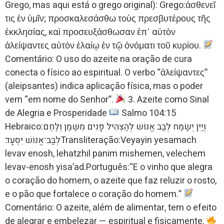
Grego, mas aqui está o grego original): Grego:ἀσθενεῖ
τις ἐν ὑμῖν; προσκαλεσάσθω τοὺς πρεσβυτέρους τῆς
ἐκκλησίας, καὶ προσευξάσθωσαν ἐπ᾽ αὐτὸν
ἀλείψαντες αὐτὸν ἐλαίῳ ἐν τῷ ὀνόματι τοῦ κυρίου.
Comentário: O uso do azeite na oração de cura
conecta o físico ao espiritual. O verbo “ἀλείψαντες”
(aleipsantes) indica aplicação física, mas o poder
vem “em nome do Senhor”.
3. Azeite como Sinal
de Alegria e Prosperidade
Salmo 104:15
Hebraico:וְיַיִן יְשַׂמַּח לְבַב אֱנוֹשׁ לְהַצְהִיל פָּנִים מִשֶּׁמֶן וְלֶחֶם
לְבַב־אֱנוֹשׁ יִסְעָד׃Transliteração:Veyayin yesamach
levav enosh, lehatzhil panim mishemen, velechem
levav-enosh yisa’ad.Português:“E o vinho que alegra
o coração do homem, o azeite que faz reluzir o rosto,
e o pão que fortalece o coração do homem.”
Comentário: O azeite, além de alimentar, tem o efeito
de alegrar e embelezar — espiritual e fisicamente.