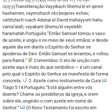
הָרָמָתָה׃Transliteração:Vayyikach Shemu’el et-qeren
hashemen, vayimshach oto beqerev echav;
vattitzlach ruach Adonai el-David mehayyom hahu
vama‘alah; vayakam Shemu’el vayelekh
haramatah.Português:“Então Samuel tomou o vaso
de azeite, e ungiu-o no meio de seus irmãos; e desde
aquele dia em diante o Espírito do Senhor se
apoderou de Davi. Então Samuel se levantou, e voltou
para Ramá.”
Comentário: O ato de unção com
azeite aqui é mais do que simbólico — é um canal
pelo qual o Espírito do Senhor se manifesta de forma
concreta.
2. Azeite como Instrumento de Cura
Tiago 5:14 Português:“Está alguém entre vós
doente? Chame os presbíteros da igreja, e orem
sobre ele, ungindo-o com azeite em nome do
Senhor.”
(O Novo Testamento foi escrito em