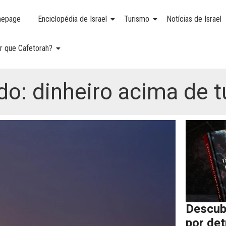
epage
Enciclopédia de Israel
Turismo
Notícias de Israel
r que Cafetorah?
o: dinheiro acima de 
Descub
por de