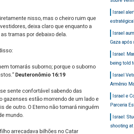
sobre veri
Israel ale
diretamente nisso, mas o cheiro ruim que
estratégic
vestidores, deixa claro que enquanto a
Israel au
as tramas por debaixo dela.
Gaza após 
disso:
Israel: Ma
being told t
 nem tomarás suborno; porque o suborno
ustos.”
Deuteronômio 16:19
Israel Ve
Armênio M
f se sente confortável sabendo das
Israel e 
nto gazenses estão morrendo de um lado e
Parceria Es
is de outro. O Eterno não tomará ninguém
sde mundo.
Israel: Stu
shooting at
filho arrecadava bilhões no Catar