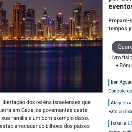
evento
Prepare-s
tempos p
Quer
Livro físi
+
Bônu
Iran Agua
Controle d
libertação dos reféns israelenses que
Ataques a
guerra em Gaza, os governantes deste
Fato ou Ex
 sua família é um bom exemplo disso,
Israel e 
 estão arrecadando bilhões dos países