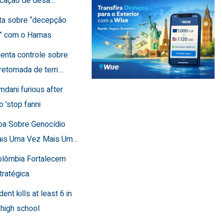
ficação de desa…
rta sobre “decepção
a” com o Hamas
menta controle sobre
retomada de terri…
mdani furious after
o 'stop fanni
toa Sobre Genocídio
ais Uma Vez Mais Um…
Colômbia Fortalecem
tratégica
dent kills at least 6 in
 high school