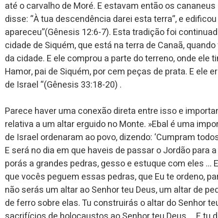
até o carvalho de Moré. E estavam então os cananeus n
disse: “À tua descendência darei esta terra”, e edificou
apareceu”(Gênesis 12:6-7). Esta tradição foi continua
cidade de Siquém, que está na terra de Canaã, quando
da cidade. E ele comprou a parte do terreno, onde ele ti
Hamor, pai de Siquém, por cem peças de prata. E ele er
de Israel “(Gênesis 33:18-20) .
Parece haver uma conexão direta entre isso e importa
relativa a um altar erguido no Monte. »Ebal é uma impor
de Israel ordenaram ao povo, dizendo: ‘Cumpram todo
E será no dia em que haveis de passar o Jordão para a 
porás a grandes pedras, gesso e estuque com eles … E
que vocês peguem essas pedras, que Eu te ordeno, par
não serás um altar ao Senhor teu Deus, um altar de p
de ferro sobre elas. Tu construirás o altar do Senhor 
sacrifícios de holocaustos ao Senhor teu Deus … E tu 