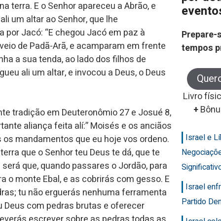
a terra. E o Senhor apareceu a Abrão, e
evento
 ali um altar ao Senhor, que lhe
da por Jacó: “E chegou Jacó em paz à
Prepare-s
 veio de Padã-Arã, e acamparam em frente
tempos p
nha a sua tenda, ao lado dos filhos de
gueu ali um altar, e invocou a Deus, o Deus
Quer
Livro físi
+
Bônu
nte tradição em Deuteronômio 27 e Josué 8,
tante aliança feita alí:” Moisés e os anciãos
Israel e 
s os mandamentos que eu hoje vos ordeno.
terra que o Senhor teu Deus te dá, que te
Negociaçõ
 será que, quando passares o Jordão, para
Significativ
a o monte Ebal, e as cobrirás com gesso. E
Israel en
edras; tu não erguerás nenhuma ferramenta
Partido Dem
teu Deus com pedras brutas e oferecer
deverás escrever sobre as pedras todas as