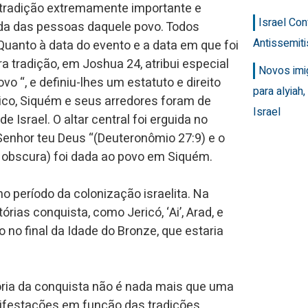
 tradição extremamente importante e
Israel Con
ida das pessoas daquele povo. Todos
Antissemit
uanto à data do evento e a data em que foi
ra tradição, em Joshua 24, atribui especial
Novos imi
 “, e definiu-lhes um estatuto e direito
para alyiah
lico, Siquém e seus arredores foram de
Israel
 Israel. O altar central foi erguida no
 Senhor teu Deus “(Deuteronômio 27:9) e o
o obscura) foi dada ao povo em Siquém.
o período da colonização israelita. Na
ias conquista, como Jericó, ‘Ai’, Arad, e
 no final da Idade do Bronze, que estaria
ória da conquista não é nada mais que uma
anifestações em função das tradições