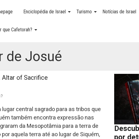
epage
Enciclopédia de Israel
Turismo
Notícias de Israel
r que Cafetorah?
r de Josué
é?
 lugar central sagrado para as tribos que
Siquém também encontra expressão nas
igraram da Mesopotâmia para a terra de
Descub
or aquela terra até ao lugar de Siquém,
por de