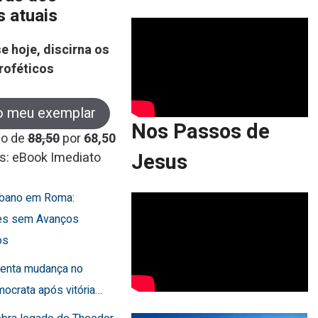
s atuais
e hoje, discirna os
roféticos
o meu exemplar
Nos Passos de
co de
88,50
por
68,50
Jesus
s: eBook Imediato
Líbano em Roma:
es sem Avanços
os
frenta mudança no
ocrata após vitória…