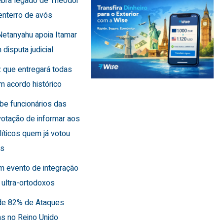
lebra legado de Theodor
enterro de avós
Netanyahu apoia Itamar
 disputa judicial
 que entregará todas
m acordo histórico
íbe funcionários das
otação de informar aos
líticos quem já votou
es
m evento de integração
 ultra-ortodoxos
de 82% de Ataques
as no Reino Unido