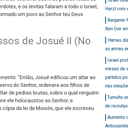
Israel ce
dotes, e os levitas falaram a todo o Israel,
Herzl com 
és formado um povo ao Senhor teu Deus
Benjamin 
Ben Gvir em
ssos de Josué II (No
Hamas diz
as armas e
Israel pro
mesas de v
ento: “Então, Josué edificou um altar ao
partidos po
servo do Senhor, ordenara aos filhos de
nas eleiçõ
 altar de pedras brutas, sobre o qual ninguém
Tumulto e
re ele holocaustos ao Senhor, e
de recrutas
 cópia da lei de Moisés, que ele escreveu
Aumento 
Antissemit