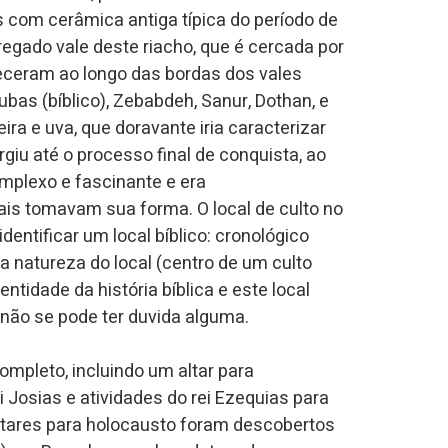
is com cerâmica antiga típica do período de
regado vale deste riacho, que é cercada por
leceram ao longo das bordas dos vales
as (bíblico), Zebabdeh, Sanur, Dothan, e
ra e uva, que doravante iria caracterizar
giu até o processo final de conquista, ao
omplexo e fascinante e era
uais tomavam sua forma. O local de culto no
dentificar um local bíblico: cronológico
 a natureza do local (centro de um culto
ntidade da história bíblica e este local
s não se pode ter duvida alguma.
completo, incluindo um altar para
i Josias e atividades do rei Ezequias para
ltares para holocausto foram descobertos