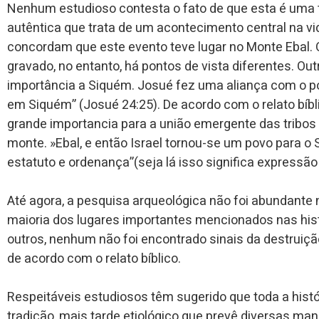
Nenhum estudioso contesta o fato de que esta é uma
autêntica que trata de um acontecimento central na v
concordam que este evento teve lugar no Monte Ebal. Q
gravado, no entanto, há pontos de vista diferentes. Out
importância a Siquém. Josué fez uma aliança com o povo
em Siquém” (Josué 24:25). De acordo com o relato bíb
grande importancia para a união emergente das tribos de
monte. »Ebal, e então Israel tornou-se um povo para o
estatuto e ordenança”(seja lá isso significa expressã
Até agora, a pesquisa arqueológica não foi abundante n
maioria dos lugares importantes mencionados nas histór
outros, nenhum não foi encontrado sinais da destruição
de acordo com o relato bíblico.
Respeitáveis estudiosos têm sugerido que toda a hist
tradição, mais tarde etiológico que prevê diversas m