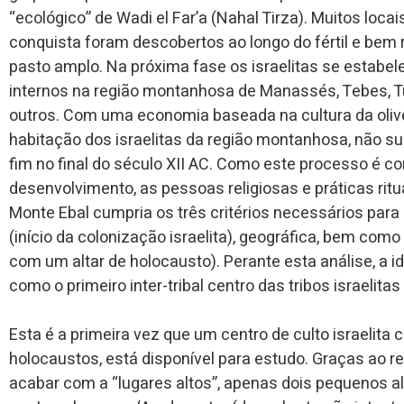
“ecológico” de Wadi el Far’a (Nahal Tirza). Muitos loca
conquista foram descobertos ao longo do fértil e bem 
pasto amplo. Na próxima fase os israelitas se estabe
internos na região montanhosa de Manassés, Tebes, Tub
outros. Com uma economia baseada na cultura da olivei
habitação dos israelitas da região montanhosa, não sur
fim no final do século XII AC. Como este processo é c
desenvolvimento, as pessoas religiosas e práticas rit
Monte Ebal cumpria os três critérios necessários para i
(início da colonização israelita), geográfica, bem como
com um altar de holocausto). Perante esta análise, a ide
como o primeiro inter-tribal centro das tribos israelita
Esta é a primeira vez que um centro de culto israelita 
holocaustos, está disponível para estudo. Graças ao re
acabar com a “lugares altos”, apenas dois pequenos a