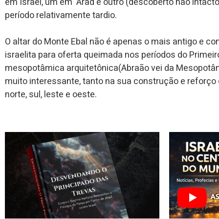
em Israel, um em ‘Arad e outro (descoberto não inta
período relativamente tardio.
O altar do Monte Ebal não é apenas o mais antigo e co
israelita para oferta queimada nos períodos do Primei
mesopotâmica arquitetônica(Abraão vei da Mesopotâmi
muito interessante, tanto na sua construção e reforç
norte, sul, leste e oeste.