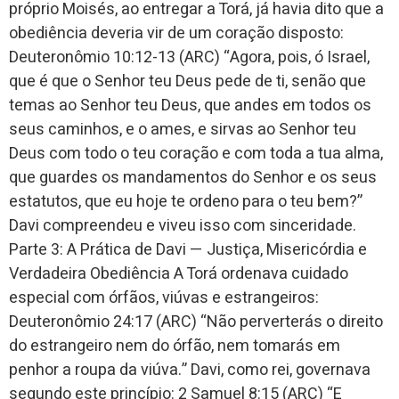
próprio Moisés, ao entregar a Torá, já havia dito que a
obediência deveria vir de um coração disposto:
Deuteronômio 10:12-13 (ARC) “Agora, pois, ó Israel,
que é que o Senhor teu Deus pede de ti, senão que
temas ao Senhor teu Deus, que andes em todos os
seus caminhos, e o ames, e sirvas ao Senhor teu
Deus com todo o teu coração e com toda a tua alma,
que guardes os mandamentos do Senhor e os seus
estatutos, que eu hoje te ordeno para o teu bem?”
Davi compreendeu e viveu isso com sinceridade.
Parte 3: A Prática de Davi — Justiça, Misericórdia e
Verdadeira Obediência A Torá ordenava cuidado
especial com órfãos, viúvas e estrangeiros:
Deuteronômio 24:17 (ARC) “Não perverterás o direito
do estrangeiro nem do órfão, nem tomarás em
penhor a roupa da viúva.” Davi, como rei, governava
segundo este princípio: 2 Samuel 8:15 (ARC) “E