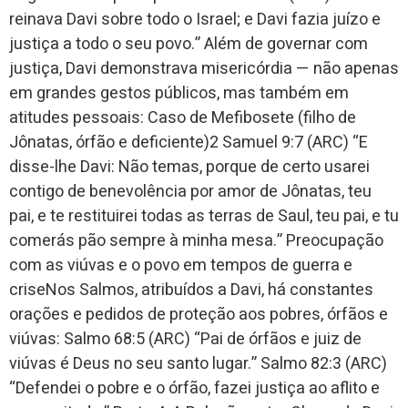
reinava Davi sobre todo o Israel; e Davi fazia juízo e
justiça a todo o seu povo.” Além de governar com
justiça, Davi demonstrava misericórdia — não apenas
em grandes gestos públicos, mas também em
atitudes pessoais: Caso de Mefibosete (filho de
Jônatas, órfão e deficiente)2 Samuel 9:7 (ARC) “E
disse-lhe Davi: Não temas, porque de certo usarei
contigo de benevolência por amor de Jônatas, teu
pai, e te restituirei todas as terras de Saul, teu pai, e tu
comerás pão sempre à minha mesa.” Preocupação
com as viúvas e o povo em tempos de guerra e
criseNos Salmos, atribuídos a Davi, há constantes
orações e pedidos de proteção aos pobres, órfãos e
viúvas: Salmo 68:5 (ARC) “Pai de órfãos e juiz de
viúvas é Deus no seu santo lugar.” Salmo 82:3 (ARC)
“Defendei o pobre e o órfão, fazei justiça ao aflito e