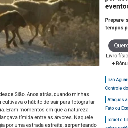
evento
Prepare-s
tempos p
Quer
Livro físi
+
Bônu
Iran Agua
Controle d
desde Sião. Anos atrás, quando minhas
Ataques a
ultivava o hábito de sair para fotografar
Fato ou Ex
ogia. Eram momentos em que a natureza
 dançava tímida entre as árvores. Naquele
Israel e 
igia por uma estrada estreita, serpenteando