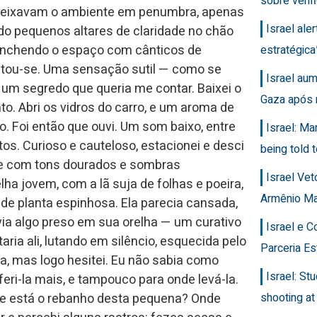
sobre veri
s deixavam o ambiente em penumbra, apenas
Israel ale
do pequenos altares de claridade no chão
reenchendo o espaço com cânticos de
estratégic
ietou-se. Uma sensação sutil — como se
Israel au
um segredo que queria me contar. Baixei o
Gaza após 
to. Abri os vidros do carro, e um aroma de
nto. Foi então que ouvi. Um som baixo, entre
Israel: Ma
tos. Curioso e cauteloso, estacionei e desci
being told t
ente com tons dourados e sombras
Israel Ve
ha jovem, com a lã suja de folhas e poeira,
Armênio M
de planta espinhosa. Ela parecia cansada,
via algo preso em sua orelha — um curativo
Israel e 
ria ali, lutando em silêncio, esquecida pelo
Parceria Es
la, mas logo hesitei. Eu não sabia como
Israel: Stu
ri-la mais, e tampouco para onde levá-la.
shooting at
e está o rebanho desta pequena? Onde