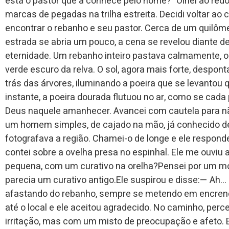
está o pastor que a conhece pelo nome?” Olhei ao redo
marcas de pegadas na trilha estreita. Decidi voltar ao 
encontrar o rebanho e seu pastor. Cerca de um quilôm
estrada se abria um pouco, a cena se revelou diante 
eternidade. Um rebanho inteiro pastava calmamente, 
verde escuro da relva. O sol, agora mais forte, despont
trás das árvores, iluminando a poeira que se levantou
instante, a poeira dourada flutuou no ar, como se cada 
Deus naquele amanhecer. Avancei com cautela para não
um homem simples, de cajado na mão, já conhecido d
fotografava a região. Chamei-o de longe e ele respon
contei sobre a ovelha presa no espinhal. Ele me ouviu
pequena, com um curativo na orelha?Pensei por um mom
parecia um curativo antigo.Ele suspirou e disse:— Ah…
afastando do rebanho, sempre se metendo em encrenc
até o local e ele aceitou agradecido. No caminho, per
irritação, mas com um misto de preocupação e afeto. 