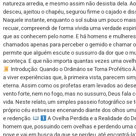
natureza arredia, e mesmo assim não desistia dela. Ao 
desceu, ajeitou o chapéu, segurou firme o cajado e dis
Naquele instante, enquanto o sol subia um pouco ma
recuar, compreendi de forma vívida uma verdade espir
que as conhecem pelo nome. E há homens e mulheres
chamados apenas para perceber o gemido e chamar o p
permite que alguém escute o sussurro da dor que o m
aconteça. E que não importa quantas vezes uma ovelha
Introdução: Quando o Ordinário se Torna Profético À
a viver experiências que, à primeira vista, parecem
eterna. Assim como os profetas eram levados ao desert
vento forte, nem no fogo, mas no sussurro, Deus fala
vida. Neste relato, um simples passeio fotográfico se
próprio céu estivesse encenando diante dos olhos uma
e redenção.
A Ovelha Perdida e a Realidade do D
homem que, possuindo cem ovelhas e perdendo uma de
nove e vai em busca da que se perdeu, até encontrá-la?”