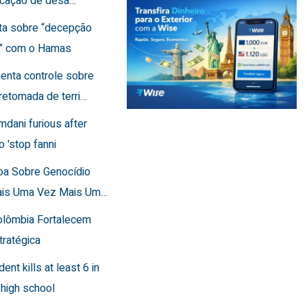
ficação de desa…
rta sobre “decepção
a” com o Hamas
menta controle sobre
retomada de terri…
mdani furious after
o 'stop fanni
toa Sobre Genocídio
ais Uma Vez Mais Um…
Colômbia Fortalecem
tratégica
dent kills at least 6 in
 high school