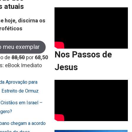
s atuais
e hoje, discirna os
roféticos
o meu exemplar
Nos Passos de
co de
88,50
por
68,50
Jesus
s: eBook Imediato
rda Aprovação para
o Estreito de Ormuz
 Cristãos em Israel –
agero?
Líbano chegam a acordo