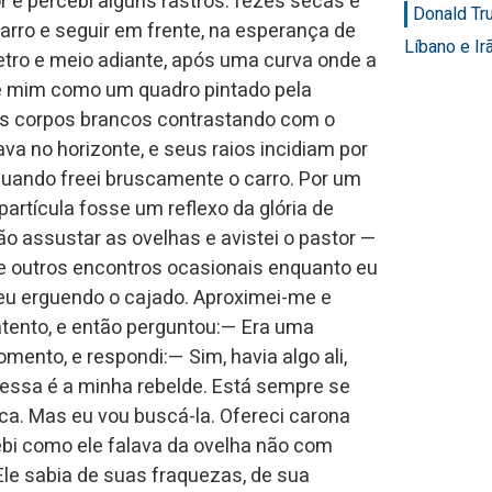
r e percebi alguns rastros: fezes secas e
Donald Tr
carro e seguir em frente, na esperança de
Líbano e Ir
etro e meio adiante, após uma curva onde a
de mim como um quadro pintado pela
os corpos brancos contrastando com o
ava no horizonte, e seus raios incidiam por
 quando freei bruscamente o carro. Por um
partícula fosse um reflexo da glória de
 assustar as ovelhas e avistei o pastor —
e outros encontros ocasionais enquanto eu
deu erguendo o cajado. Aproximei-me e
 atento, e então perguntou:— Era uma
ento, e respondi:— Sim, havia algo ali,
 essa é a minha rebelde. Está sempre se
a. Mas eu vou buscá-la. Ofereci carona
cebi como ele falava da ovelha não com
Ele sabia de suas fraquezas, de sua