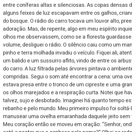
entre coníferas altas e silenciosas. As copas densa
alguns feixes de luz escapavam entre os galhos, crian
do bosque. O rádio do carro tocava um louvor alto, p
adoração. Mas, de repente, algo em meu espírito inqu
olhos me observassem, como se a floresta guardasse 
volume, desliguei o rádio. O silêncio caiu como um man
pinho e terra molhada invadiu o veículo. Fiquei ali, ate
um balido e um sussurro aflito, vindo de entre os arbus
do carro. A luz filtrada pelas árvores pintava o ambi
compridas. Segui o som até encontrar a cena: uma ovel
estava presa entre o tronco de um cipreste e uma gran
os olhos marejados e a respiração curta. Notei que ha
talvez, sujo e desbotado. Imaginei há quanto tempo esta
rebanho e pelo mundo. Meu primeiro impulso foi soltá-
manusear uma ovelha emaranhada daquele jeito sem fe
Meu coração então se moveu em oração: “Senhor, ond