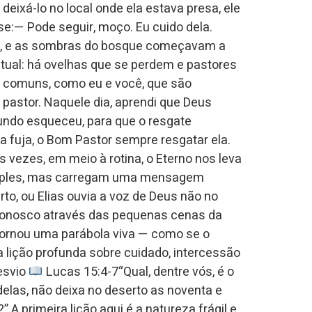
deixá-lo no local onde ela estava presa, ele
se:— Pode seguir, moço. Eu cuido dela.
is, e as sombras do bosque começavam a
itual: há ovelhas que se perdem e pastores
 comuns, como eu e você, que são
astor. Naquele dia, aprendi que Deus
undo esqueceu, para que o resgate
 fuja, o Bom Pastor sempre resgatar ela.
s vezes, em meio à rotina, o Eterno nos leva
 simples, mas carregam uma mensagem
o, ou Elias ouvia a voz de Deus não no
 conosco através das pequenas cenas da
 tornou uma parábola viva — como se o
 lição profunda sobre cuidado, intercessão
esvio
Lucas 15:4-7“Qual, dentre vós, é o
las, não deixa no deserto as noventa e
 A primeira lição aqui é a natureza frágil e