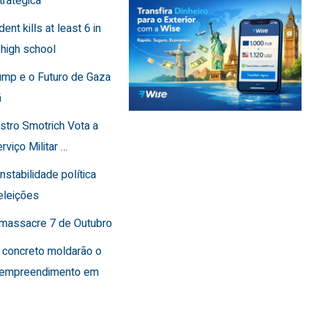
tratégica
dent kills at least 6 in
 high school
ump e o Futuro de Gaza
ã
istro Smotrich Vota a
rviço Militar …
instabilidade política
eleições
o massacre 7 de Outubro
 concreto moldarão o
 empreendimento em