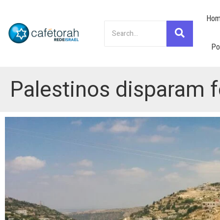
Hom
Po
Palestinos disparam f