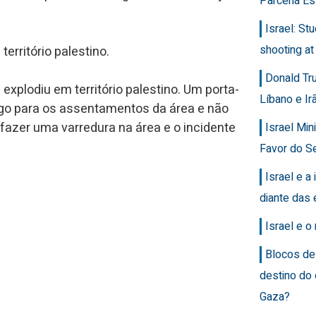
Parceria Es
Israel: Stu
shooting at
erritório palestino.
Donald Tr
explodiu em território palestino. Um porta-
Líbano e Ir
igo para os assentamentos da área e não
azer uma varredura na área e o incidente
Israel Min
Favor do Se
Israel e a 
diante das 
Israel e 
Blocos de
destino do
Gaza?