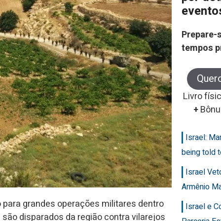
evento
Prepare-s
tempos p
Quer
Livro físi
+
Bônu
Israel: Ma
being told t
Israel Ve
Armênio M
o para grandes operações militares dentro
Israel e 
 são disparados da região contra vilarejos