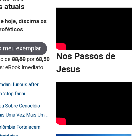
s atuais
e hoje, discirna os
roféticos
o meu exemplar
Nos Passos de
co de
88,50
por
68,50
Jesus
s: eBook Imediato
mdani furious after
o 'stop fanni
toa Sobre Genocídio
ais Uma Vez Mais Um…
Colômbia Fortalecem