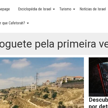
epage
Enciclopédia de Israel
Turismo
Notícias de Israel
r que Cafetorah?
oguete pela primeira v
Descub
por de