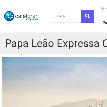
Hom
Po
Papa Leão Expressa O