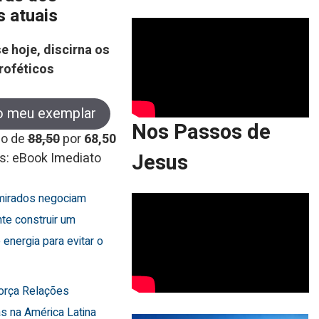
s atuais
e hoje, discirna os
roféticos
o meu exemplar
Nos Passos de
co de
88,50
por
68,50
Jesus
s: eBook Imediato
Emirados negociam
te construir um
 energia para evitar o
força Relações
s na América Latina