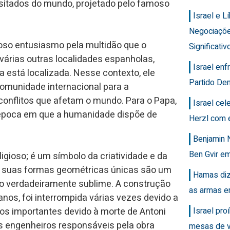
sitados do mundo, projetado pelo famoso
Israel e 
Negociaçõ
roso entusiasmo pela multidão que o
Significativ
várias outras localidades espanholas,
Israel en
a está localizada. Nesse contexto, ele
Partido Dem
omunidade internacional para a
conflitos que afetam o mundo. Para o Papa,
Israel ce
 época em que a humanidade dispõe de
Herzl com 
Benjamin 
Ben Gvir em
igioso; é um símbolo da criatividade e da
e suas formas geométricas únicas são um
Hamas diz
o verdadeiramente sublime. A construção
as armas e
os, foi interrompida várias vezes devido a
Israel pro
etos importantes devido à morte de Antoni
os engenheiros responsáveis pela obra
mesas de v