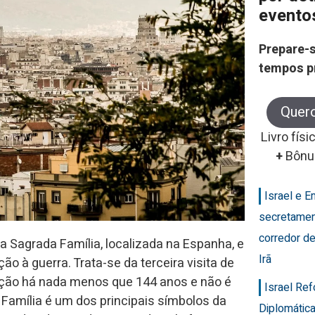
evento
Prepare-s
tempos p
Quer
Livro físi
+
Bônu
Israel e 
secretamen
corredor de
 Sagrada Família, localizada na Espanha, e
Irã
ão à guerra. Trata-se da terceira visita de
ução há nada menos que 144 anos e não é
Israel Re
Família é um dos principais símbolos da
Diplomática