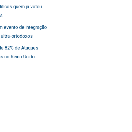
líticos quem já votou
es
m evento de integração
 ultra-ortodoxos
de 82% de Ataques
as no Reino Unido