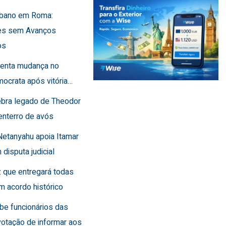
Líbano em Roma:
es sem Avanços
os
frenta mudança no
ocrata após vitória…
lebra legado de Theodor
enterro de avós
Netanyahu apoia Itamar
 disputa judicial
 que entregará todas
m acordo histórico
íbe funcionários das
otação de informar aos