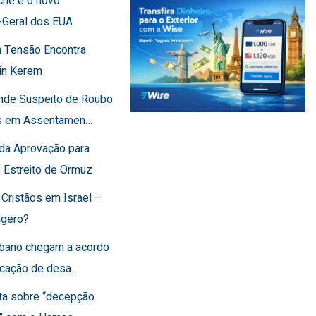
che é o novo
-Geral dos EUA
 Tensão Encontra
in Kerem
ende Suspeito de Roubo
os em Assentamen…
rda Aprovação para
o Estreito de Ormuz
 Cristãos em Israel –
agero?
Líbano chegam a acordo
ficação de desa…
rta sobre “decepção