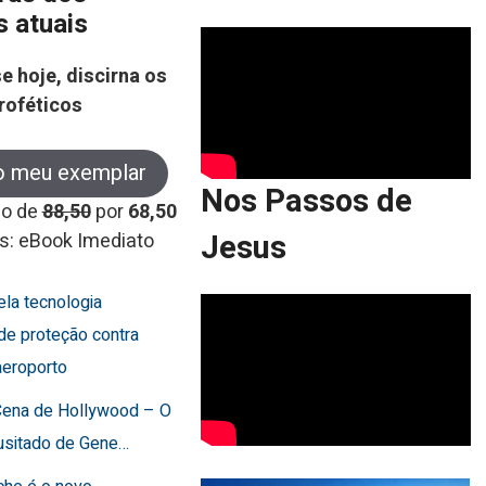
s atuais
e hoje, discirna os
roféticos
o meu exemplar
Nos Passos de
co de
88,50
por
68,50
Jesus
s: eBook Imediato
cela tecnologia
de proteção contra
aeroporto
 Cena de Hollywood – O
usitado de Gene…