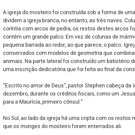
A igreja do mosteiro foi construída sob a forma de uma 
dividem a igreja branca, no entanto, as três naves. Col
coríntia com arcos de pedra, os restos destes arcos f
contém um grande palco. Em vez de colunas de márm
pequena barrada ao redor, ao que parece, o palco. Igr
conservados com modelos de geometria que combinam
animais. Na parte lateral foi construído um batistéri
uma inscrição dedicatória que foi feita ao final da cons
“Escrito no amor de Deus”, pastor Stephen cabeça da Ig
dezembro, durante os créditos fiscais, como um Jesu
para a Maurícia, primeiro cônsul.”
No Sul, ao lado da igreja há uma cripta com os restos 
que os monges do mosteiro foram enterrados ali.