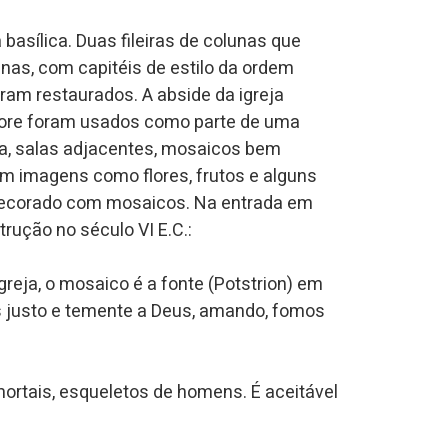
basílica. Duas fileiras de colunas que
unas, com capitéis de estilo da ordem
oram restaurados. A abside da igreja
ore foram usados como parte de uma
eja, salas adjacentes, mosaicos bem
 imagens como flores, frutos e alguns
o decorado com mosaicos. Na entrada em
trução no século VI E.C.:
reja, o mosaico é a fonte (Potstrion) em
s justo e temente a Deus, amando, fomos
mortais, esqueletos de homens. É aceitável