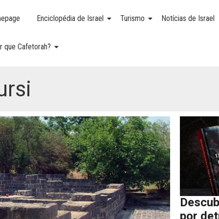
epage
Enciclopédia de Israel
Turismo
Notícias de Israel
r que Cafetorah?
ursi
Descub
por de