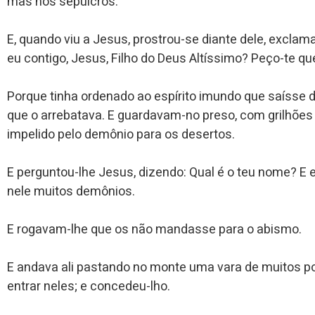
mas nos sepulcros.
E, quando viu a Jesus, prostrou-se diante dele, excla
eu contigo, Jesus, Filho do Deus Altíssimo? Peço-te q
Porque tinha ordenado ao espírito imundo que saísse 
que o arrebatava. E guardavam-no preso, com grilhões 
impelido pelo demônio para os desertos.
E perguntou-lhe Jesus, dizendo: Qual é o teu nome? E e
nele muitos demônios.
E rogavam-lhe que os não mandasse para o abismo.
E andava ali pastando no monte uma vara de muitos p
entrar neles; e concedeu-lho.