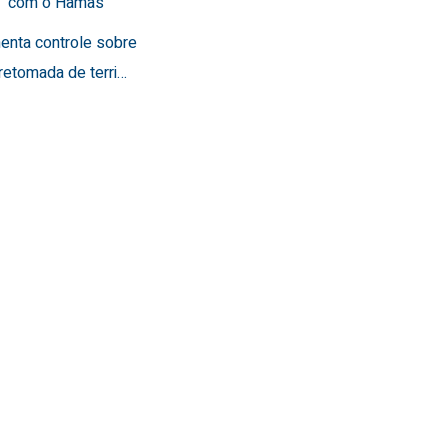
a” com o Hamas
menta controle sobre
retomada de terri…