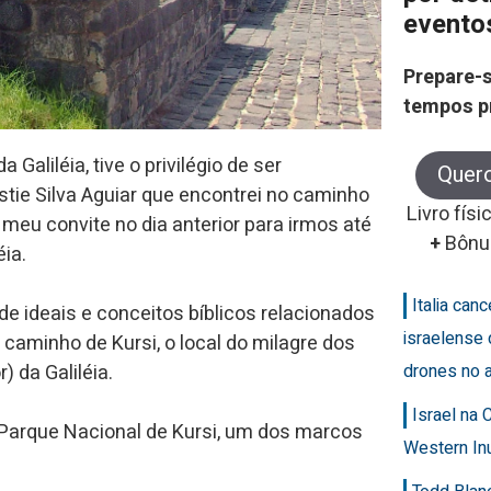
evento
Prepare-s
tempos p
aliléia, tive o privilégio de ser
Quer
tie Silva Aguiar que encontrei no caminho
Livro físi
 meu convite no dia anterior para irmos até
+
Bônu
ia.
Italia can
de ideais e conceitos bíblicos relacionados
israelense 
a caminho de Kursi, o local do milagre dos
 da Galiléia.
drones no 
Israel na
 Parque Nacional de Kursi, um dos marcos
Western In