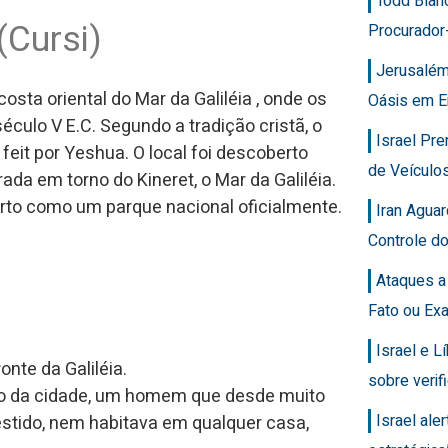
Todd Blan
(Cursi)
Procurador
Jerusalém
osta oriental do Mar da Galiléia , onde os
Oásis em E
culo V E.C. Segundo a tradição cristã, o
Israel Pr
 feit por Yeshua. O local foi descoberto
de Veícul
da em torno do Kineret, o Mar da Galiléia.
rto como um parque nacional oficialmente.
Iran Agua
Controle d
Ataques a
Fato ou Ex
Israel e 
nte da Galiléia.
sobre veri
indo da cidade, um homem que desde muito
Israel ale
tido, nem habitava em qualquer casa,