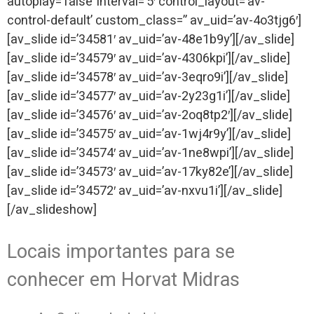
autoplay=’false’ interval=’5′ control_layout=’av-
control-default’ custom_class=” av_uid=’av-4o3tjg6′]
[av_slide id=’34581′ av_uid=’av-48e1b9y’][/av_slide]
[av_slide id=’34579′ av_uid=’av-4306kpi’][/av_slide]
[av_slide id=’34578′ av_uid=’av-3eqro9i’][/av_slide]
[av_slide id=’34577′ av_uid=’av-2y23g1i’][/av_slide]
[av_slide id=’34576′ av_uid=’av-2oq8tp2′][/av_slide]
[av_slide id=’34575′ av_uid=’av-1wj4r9y’][/av_slide]
[av_slide id=’34574′ av_uid=’av-1ne8wpi’][/av_slide]
[av_slide id=’34573′ av_uid=’av-17ky82e’][/av_slide]
[av_slide id=’34572′ av_uid=’av-nxvu1i’][/av_slide]
[/av_slideshow]
Locais importantes para se
conhecer em Horvat Midras