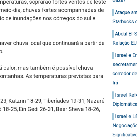
Gaza?
peraturas, soprarão fortes ventos de leste
o meio-dia, chuvas fortes acompanhadas de
Ataque an
do de inundações nos córregos do sul e
Starbucks 
Abdul El-
aver chuva local que continuará a partir de
Relação EU
o.
Israel e 
secretamen
á calor, mas também é possível chuva
corredor de
 montanhas. As temperaturas previstas para
Irã
Israel Re
23, Katzrin 18-29, Tiberíades 19-31, Nazaré
Diplomática
d 18-25, Ein Gedi 26-31, Beer Sheva 18-26,
Israel e 
Negociaçõ
Significativ