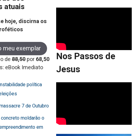
s atuais
e hoje, discirna os
roféticos
o meu exemplar
Nos Passos de
co de
88,50
por
68,50
Jesus
s: eBook Imediato
instabilidade política
eleições
o massacre 7 de Outubro
 concreto moldarão o
 empreendimento em