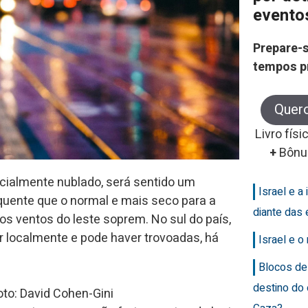
evento
Prepare-s
tempos p
Quer
Livro físi
+
Bônu
arcialmente nublado, será sentido um
Israel e a 
quente que o normal e mais seco para a
diante das 
 os ventos do leste soprem. No sul do país,
r localmente e pode haver trovoadas, há
Israel e 
Blocos de
destino do
to: David Cohen-Gini