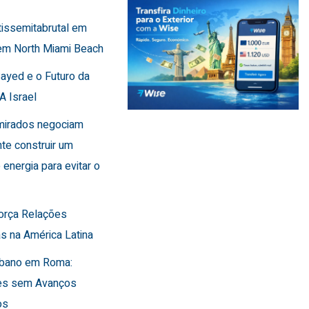
tissemitabrutal em
em North Miami Beach
Sayed e o Futuro da
A Israel
Emirados negociam
te construir um
 energia para evitar o
força Relações
s na América Latina
Líbano em Roma:
es sem Avanços
os