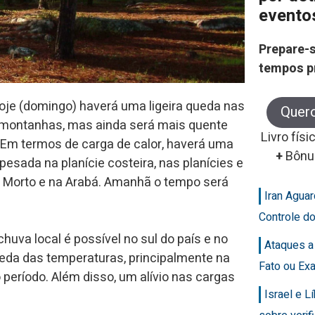
evento
Prepare-s
tempos p
e (domingo) haverá uma ligeira queda nas
Quer
as montanhas, mas ainda será mais quente
Livro físi
. Em termos de carga de calor, haverá uma
+
Bônu
sada na planície costeira, nas planícies e
ar Morto e na Arabá. Amanhã o tempo será
Iran Agua
Controle d
huva local é possível no sul do país e no
Ataques a
ueda das temperaturas, principalmente na
Fato ou Ex
 período. Além disso, um alívio nas cargas
Israel e 