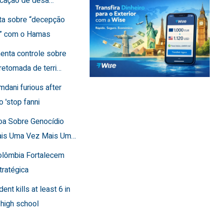
ficação de desa…
rta sobre “decepção
a” com o Hamas
menta controle sobre
retomada de terri…
mdani furious after
o 'stop fanni
toa Sobre Genocídio
ais Uma Vez Mais Um…
Colômbia Fortalecem
tratégica
dent kills at least 6 in
 high school