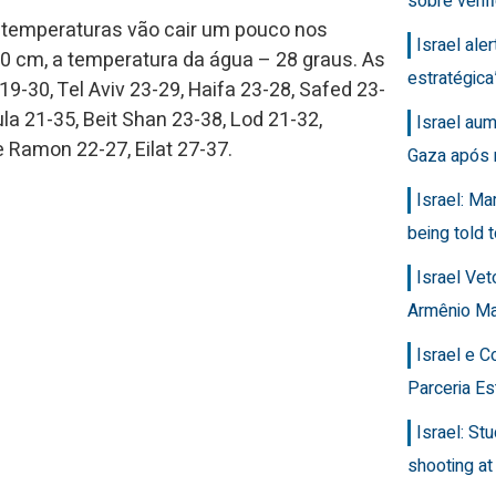
sobre veri
 temperaturas vão cair um pouco nos
Israel ale
50 cm, a temperatura da água – 28 graus. As
estratégic
9-30, Tel Aviv 23-29, Haifa 23-28, Safed 23-
ula 21-35, Beit Shan 23-38, Lod 21-32,
Israel au
 Ramon 22-27, Eilat 27-37.
Gaza após 
Israel: Ma
being told t
Israel Ve
Armênio M
Israel e 
Parceria Es
Israel: Stu
shooting at