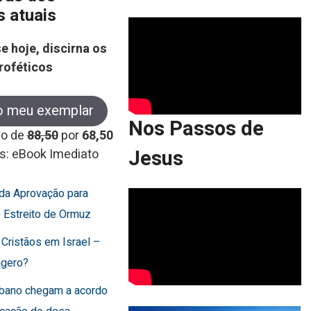
s atuais
e hoje, discirna os
roféticos
o meu exemplar
Nos Passos de
co de
88,50
por
68,50
Jesus
s: eBook Imediato
rda Aprovação para
o Estreito de Ormuz
 Cristãos em Israel –
agero?
Líbano chegam a acordo