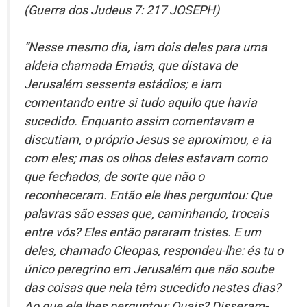
(Guerra dos Judeus 7: 217 JOSEPH)
“
Nesse mesmo dia, iam dois deles para uma
aldeia chamada Emaús, que distava de
Jerusalém sessenta estádios; e iam
comentando entre si tudo aquilo que havia
sucedido. Enquanto assim comentavam e
discutiam, o próprio Jesus se aproximou, e ia
com eles; mas os olhos deles estavam como
que fechados, de sorte que não o
reconheceram. Então ele lhes perguntou: Que
palavras são essas que, caminhando, trocais
entre vós? Eles então pararam tristes. E um
deles, chamado Cleopas, respondeu-lhe: és tu o
único peregrino em Jerusalém que não soube
das coisas que nela têm sucedido nestes dias?
Ao que ele lhes perguntou: Quais? Disseram-