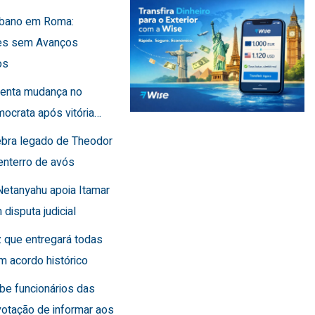
Líbano em Roma:
es sem Avanços
os
frenta mudança no
ocrata após vitória…
lebra legado de Theodor
enterro de avós
Netanyahu apoia Itamar
 disputa judicial
 que entregará todas
m acordo histórico
íbe funcionários das
otação de informar aos