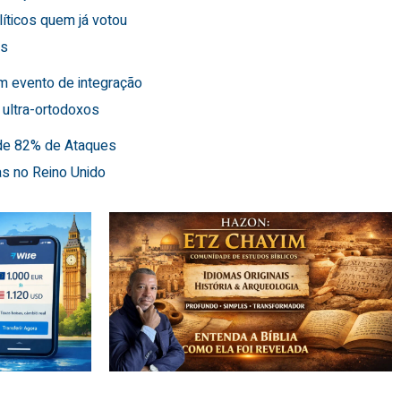
líticos quem já votou
es
m evento de integração
 ultra-ortodoxos
de 82% de Ataques
as no Reino Unido