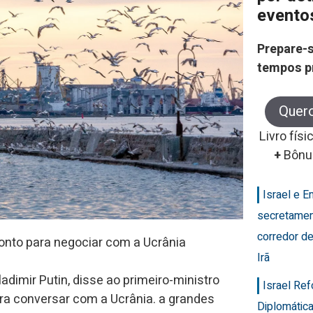
evento
Prepare-s
tempos p
Quer
Livro físi
+
Bônu
Israel e 
secretamen
corredor de
ronto para negociar com a Ucrânia
Irã
adimir Putin, disse ao primeiro-ministro
Israel Re
ra conversar com a Ucrânia. a grandes
Diplomática