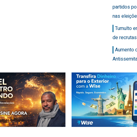
partidos po
nas eleiçõ
Tumulto e
de recrutas
Aumento 
Antissemit