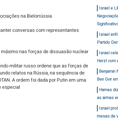
Israel e 
ociações na Bielorrússia
Negociaçõ
Significativ
manter conversas com representantes
Israel en
Partido Dem
ta máximo nas forças de dissuasão nuclear
Israel ce
Herzl com 
ando militar russo ordene que as forças de
Benjamin 
undo relatos na Rússia, na sequência de
Ben Gvir em
OTAN. A ordem foi dada por Putin em uma
 especial
Hamas diz
as armas e
Israel pro
mesas de v