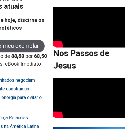
s atuais
e hoje, discirna os
roféticos
o meu exemplar
Nos Passos de
co de
88,50
por
68,50
Jesus
s: eBook Imediato
Emirados negociam
te construir um
 energia para evitar o
força Relações
s na América Latina