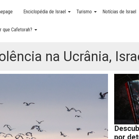
epage
Enciclopédia de Israel
Turismo
Notícias de Israel
r que Cafetorah?
olência na Ucrânia, Isr
Descub
por de