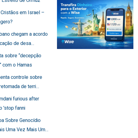
o Estreito de Ormuz
 Cristãos em Israel –
agero?
Líbano chegam a acordo
ficação de desa…
rta sobre “decepção
a” com o Hamas
menta controle sobre
retomada de terri…
mdani furious after
o 'stop fanni
toa Sobre Genocídio
ais Uma Vez Mais Um…