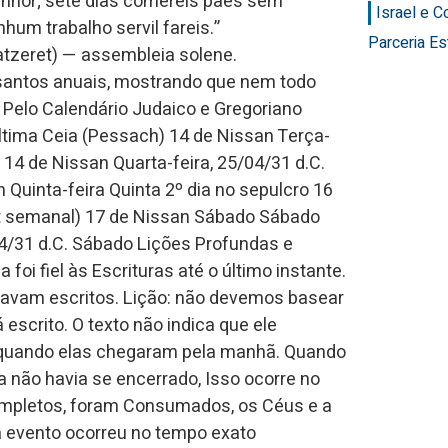
nhor; sete dias comereis pães sem
Israel e 
hum trabalho servil fareis.”
Parceria Es
santos anuais, mostrando que nem todo
 Pelo Calendário Judaico e Gregoriano
ltima Ceia (Pessach) 14 de Nissan Terça-
 14 de Nissan Quarta-feira, 25/04/31 d.C.
 Quinta-feira Quinta 2º dia no sepulcro 16
at semanal) 17 de Nissan Sábado Sábado
4/31 d.C. Sábado Lições Profundas e
foi fiel às Escrituras até o último instante.
tavam escritos. Lição: não devemos basear
escrito. O texto não indica que ele
o quando elas chegaram pela manhã. Quando
não havia se encerrado, Isso ocorre no
mpletos, foram Consumados, os Céus e a
a evento ocorreu no tempo exato