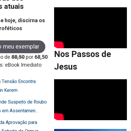
s atuais
e hoje, discirna os
roféticos
o meu exemplar
Nos Passos de
co de
88,50
por
68,50
Jesus
s: eBook Imediato
 Tensão Encontra
in Kerem
ende Suspeito de Roubo
os em Assentamen…
rda Aprovação para