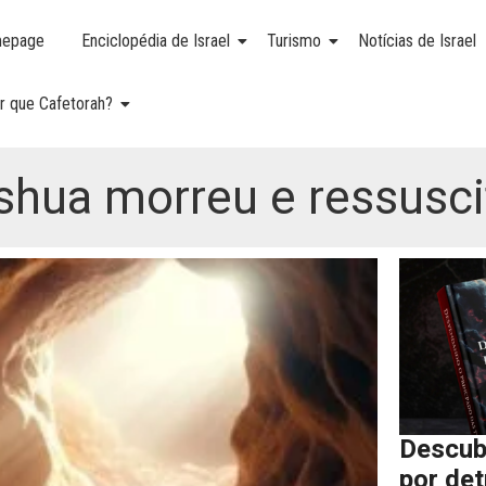
epage
Enciclopédia de Israel
Turismo
Notícias de Israel
r que Cafetorah?
hua morreu e ressusci
Descub
por de