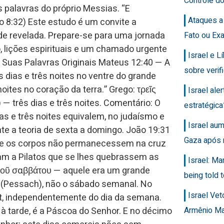
Controle d
s palavras do próprio Messias. “E
Ataques a
ão 8:32) Este estudo é um convite a
de revelada. Prepare-se para uma jornada
Fato ou Ex
o, lições espirituais e um chamado urgente
Israel e 
e Suas Palavras Originais Mateus 12:40 — A
sobre veri
dias e três noites no ventre do grande
oites no coração da terra.” Grego: τρεῖς
Israel ale
) — três dias e três noites. Comentário: O
estratégic
ias e três noites equivalem, no judaísmo e
Israel au
te a teoria de sexta a domingo. João 19:31
Gaza após 
que os corpos não permanecessem na cruz
ram a Pilatos que se lhes quebrassem as
Israel: Ma
 τοῦ σαββάτου — aquele era um grande
being told t
o (Pessach), não o sábado semanal. No
Israel Ve
bat, independentemente do dia da semana.
Armênio M
 à tarde, é a Páscoa do Senhor. E no décimo