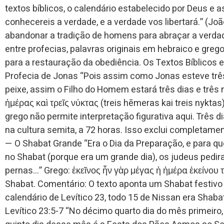
textos bíblicos, o calendário estabelecido por Deus e a
conhecereis a verdade, e a verdade vos libertará.” (Jo
abandonar a tradição de homens para abraçar a verda
entre profecias, palavras originais em hebraico e greg
para a restauração da obediência. Os Textos Bíblicos 
Profecia de Jonas “Pois assim como Jonas esteve três 
peixe, assim o Filho do Homem estará três dias e três n
ἡμέρας καὶ τρεῖς νύκτας (treis hēmeras kai treis nyktas
grego não permite interpretação figurativa aqui. Três d
na cultura semita, a 72 horas. Isso exclui completamen
— O Shabat Grande “Era o Dia da Preparação, e para 
no Shabat (porque era um grande dia), os judeus pedi
pernas…” Grego: ἐκεῖνος ἦν γὰρ μέγας ἡ ἡμέρα ἐκείνου
Shabat. Comentário: O texto aponta um Shabat festiv
calendário de Levítico 23, todo 15 de Nissan era Sha
Levítico 23:5-7 “No décimo quarto dia do mês primeiro,