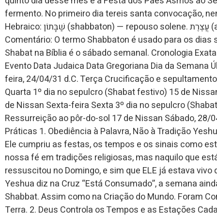
quinto dia desse mês é a Festa dos Pães Asmos ao Se
fermento. No primeiro dia tereis santa convocação, nen
Hebraico: שַׁבָּתוֹן (shabbaton) — repouso solene. עֲצֶרֶת (atzeret) — assembleia solene.
Comentário: O termo Shabbaton é usado para os dias 
Shabat na Bíblia é o sábado semanal. Cronologia Exata
Evento Data Judaica Data Gregoriana Dia da Semana Ú
feira, 24/04/31 d.C. Terça Crucificação e sepultamento
Quarta 1º dia no sepulcro (Shabat festivo) 15 de Nissan
de Nissan Sexta-feira Sexta 3º dia no sepulcro (Shab
Ressurreição ao pôr-do-sol 17 de Nissan Sábado, 28/0
Práticas 1. Obediência à Palavra, Não à Tradição Yeshua 
Ele cumpriu as festas, os tempos e os sinais como es
nossa fé em tradições religiosas, mas naquilo que está 
ressuscitou no Domingo, e sim que ELE já estava viv
Yeshua diz na Cruz “Está Consumado”, a semana ainda 
Shabbat. Assim como na Criação do Mundo. Foram Co
Terra. 2. Deus Controla os Tempos e as Estações Cad