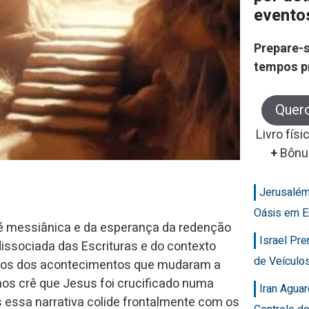
evento
Prepare-s
tempos p
Quer
Livro físi
+
Bônu
Jerusalém
Oásis em E
 fé messiânica e da esperança da redenção
Israel Pr
 dissociada das Escrituras e do contexto
de Veícul
icados dos acontecimentos que mudaram a
nos crê que Jesus foi crucificado numa
Iran Agua
 essa narrativa colide frontalmente com os