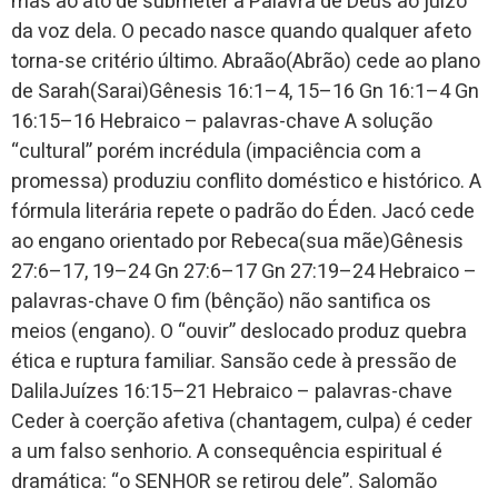
mas ao ato de submeter a Palavra de Deus ao juízo
da voz dela. O pecado nasce quando qualquer afeto
torna-se critério último. Abraão(Abrão) cede ao plano
de Sarah(Sarai)Gênesis 16:1–4, 15–16 Gn 16:1–4 Gn
16:15–16 Hebraico – palavras-chave A solução
“cultural” porém incrédula (impaciência com a
promessa) produziu conflito doméstico e histórico. A
fórmula literária repete o padrão do Éden. Jacó cede
ao engano orientado por Rebeca(sua mãe)Gênesis
27:6–17, 19–24 Gn 27:6–17 Gn 27:19–24 Hebraico –
palavras-chave O fim (bênção) não santifica os
meios (engano). O “ouvir” deslocado produz quebra
ética e ruptura familiar. Sansão cede à pressão de
DalilaJuízes 16:15–21 Hebraico – palavras-chave
Ceder à coerção afetiva (chantagem, culpa) é ceder
a um falso senhorio. A consequência espiritual é
dramática: “o SENHOR se retirou dele”. Salomão