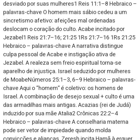
desviado por suas mulheres1 Reis 11:1–8 Hebraico –
palavras-chave O homem mais sábio cedeu a um
sincretismo afetivo: afeições mal ordenadas
deslocam o coração do culto. Acabe incitado por
Jezabel1 Reis 21:7–16; 21:25 1Rs 21:7–16 1Rs 21:25
Hebraico – palavras-chave A narrativa distingue
culpa pessoal de Acabe e instigação ativa de
Jezabel. A realeza sem freio espiritual torna-se
aparelho de injustiça. Israel seduzido por mulheres
de MoabeNúmeros 25:1–3, 6–9 Hebraico – palavras-
chave Aqui o “homem” é coletivo: os homens de
Israel. A combinação de desejo sexual + culto é uma
das armadilhas mais antigas. Acazias (rei de Judá)
induzido por sua mãe Atalia2 Crônicas 22:2–4
Hebraico – palavras-chave A conselharia materna
pode ser vetor de impiedade quando molda
convicções e alianças. Zeresh incita Hamã à erguer